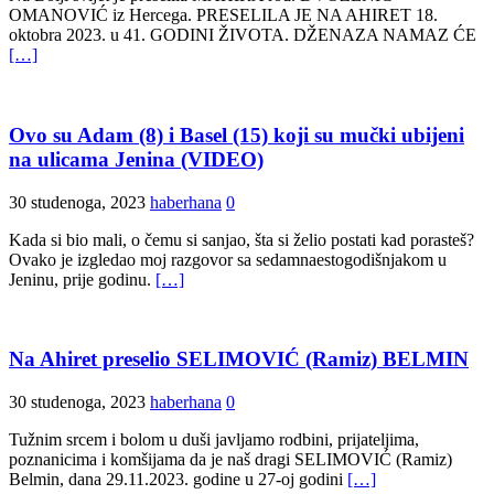
OMANOVIĆ iz Hercega. PRESELILA JE NA AHIRET 18.
oktobra 2023. u 41. GODINI ŽIVOTA. DŽENAZA NAMAZ ĆE
[…]
Ovo su Adam (8) i Basel (15) koji su mučki ubijeni
na ulicama Jenina (VIDEO)
30 studenoga, 2023
haberhana
0
Kada si bio mali, o čemu si sanjao, šta si želio postati kad porasteš?
Ovako je izgledao moj razgovor sa sedamnaestogodišnjakom u
Jeninu, prije godinu.
[…]
Na Ahiret preselio SELIMOVIĆ (Ramiz) BELMIN
30 studenoga, 2023
haberhana
0
Tužnim srcem i bolom u duši javljamo rodbini, prijateljima,
poznanicima i komšijama da je naš dragi SELIMOVIĆ (Ramiz)
Belmin, dana 29.11.2023. godine u 27-oj godini
[…]