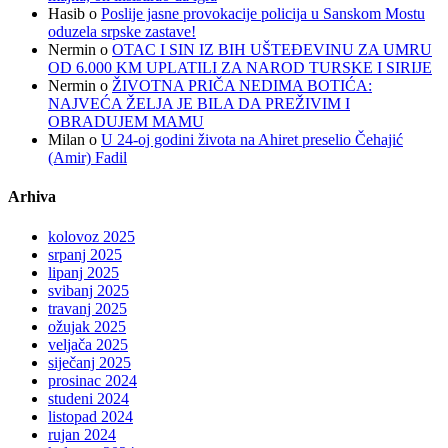
Hasib
o
Poslije jasne provokacije policija u Sanskom Mostu
oduzela srpske zastave!
Nermin
o
OTAC I SIN IZ BIH UŠTEĐEVINU ZA UMRU
OD 6.000 KM UPLATILI ZA NAROD TURSKE I SIRIJE
Nermin
o
ŽIVOTNA PRIČA NEDIMA BOTIĆA:
NAJVEĆA ŽELJA JE BILA DA PREŽIVIM I
OBRADUJEM MAMU
Milan
o
U 24-oj godini života na Ahiret preselio Čehajić
(Amir) Fadil
Arhiva
kolovoz 2025
srpanj 2025
lipanj 2025
svibanj 2025
travanj 2025
ožujak 2025
veljača 2025
siječanj 2025
prosinac 2024
studeni 2024
listopad 2024
rujan 2024