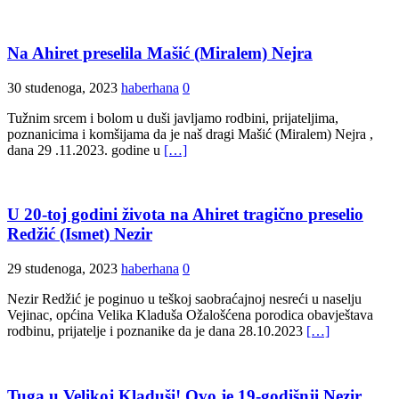
Na Ahiret preselila Mašić (Miralem) Nejra
30 studenoga, 2023
haberhana
0
Tužnim srcem i bolom u duši javljamo rodbini, prijateljima,
poznanicima i komšijama da je naš dragi Mašić (Miralem) Nejra ,
dana 29 .11.2023. godine u
[…]
U 20-toj godini života na Ahiret tragično preselio
Redžić (Ismet) Nezir
29 studenoga, 2023
haberhana
0
Nezir Redžić je poginuo u teškoj saobraćajnoj nesreći u naselju
Vejinac, općina Velika Kladuša Ožalošćena porodica obavještava
rodbinu, prijatelje i poznanike da je dana 28.10.2023
[…]
Tuga u Velikoj Kladuši! Ovo je 19-godišnji Nezir