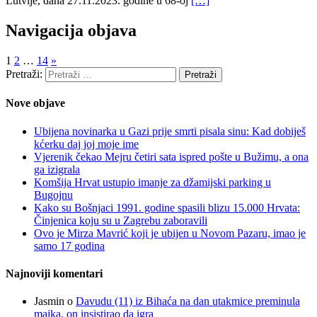
Lutvije, dana 27.11.2023. godine u 68-oj
[…]
Navigacija objava
1
2
…
14
»
Pretraži:
Nove objave
Ubijena novinarka u Gazi prije smrti pisala sinu: Kad dobiješ
kćerku daj joj moje ime
Vjerenik čekao Mejru četiri sata ispred pošte u Bužimu, a ona
ga izigrala
Komšija Hrvat ustupio imanje za džamijski parking u
Bugojnu
Kako su Bošnjaci 1991. godine spasili blizu 15.000 Hrvata:
Činjenica koju su u Zagrebu zaboravili
Ovo je Mirza Mavrić koji je ubijen u Novom Pazaru, imao je
samo 17 godina
Najnoviji komentari
Jasmin
o
Davudu (11) iz Bihaća na dan utakmice preminula
majka, on insistirao da igra