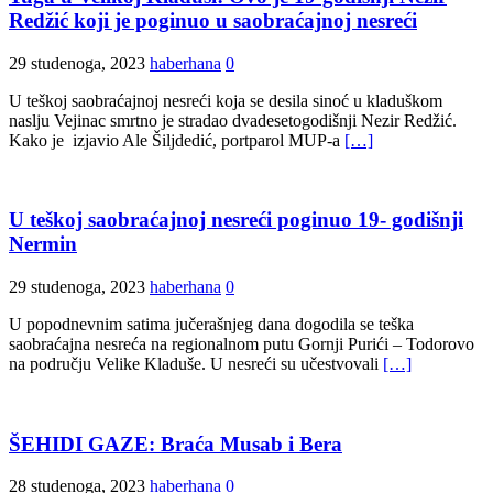
Redžić koji je poginuo u saobraćajnoj nesreći
29 studenoga, 2023
haberhana
0
U teškoj saobraćajnoj nesreći koja se desila sinoć u kladuškom
naslju Vejinac smrtno je stradao dvadesetogodišnji Nezir Redžić.
Kako je izjavio Ale Šiljdedić, portparol MUP-a
[…]
U teškoj saobraćajnoj nesreći poginuo 19- godišnji
Nermin
29 studenoga, 2023
haberhana
0
U popodnevnim satima jučerašnjeg dana dogodila se teška
saobraćajna nesreća na regionalnom putu Gornji Purići – Todorovo
na području Velike Kladuše. U nesreći su učestvovali
[…]
ŠEHIDI GAZE: Braća Musab i Bera
28 studenoga, 2023
haberhana
0