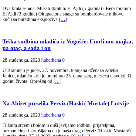
Dva brata šehida, Musab Ibrahim El Ajdi (5 godina) i Bera Ibrahim
El Ajdi (3 godine) Okupacione snage su bombardovale njihovu
kuću sa buradima eksploziva
[…]
Teška sudbina mladića iz Vogošće: Umrli mu majka,
pa otac, a sada i on
28 studenoga, 2023
haberhana
0
U Bratuncu je jučer, 27. novembra, klanjana dženaza Adelisu
Jahiću, mladiću koji je preminuo 25. dana istog mjeseca u svojoj 31.
godini života. Oproštaj od
[…]
Na Ahiret preselila Perviz (Haskić Mustafe) Lutvije
28 studenoga, 2023
haberhana
0
Tužnim srcem i bolom u duši javljamo rodbini, prijateljima,
poznanicima i komšijama da je naša draga Perviz (Haskić Mustafe)