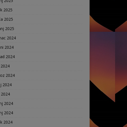
nj 2025
ak 2025
ča 2025
anj 2025
nac 2024
ni 2024
pad 2024
 2024
voz 2024
j 2024
j 2024
nj 2024
nj 2024
ak 2024