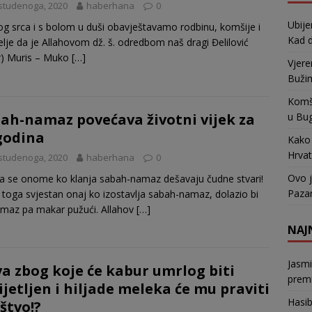
studenoga, 2020
haberhana
0
Ubije
g srca i s bolom u duši obavještavamo rodbinu, komšije i
Kad d
telje da je Allahovom dž. š. odredbom naš dragi Đelilović
r) Muris – Muko
[…]
Vjere
Bužim
Komši
u Bu
ah-namaz povećava životni vijek za
godina
Kako 
Hrvat
studenoga, 2020
haberhana
0
Ovo j
a se onome ko klanja sabah-namaz dešavaju čudne stvari!
Pazar
 toga svjestan onaj ko izostavlja sabah-namaz, dolazio bi
maz pa makar pužući. Allahov
[…]
NAJ
Jasm
a zbog koje će kabur umrlog biti
premi
ijetljen i hiljade meleka će mu praviti
Hasi
štvo!?