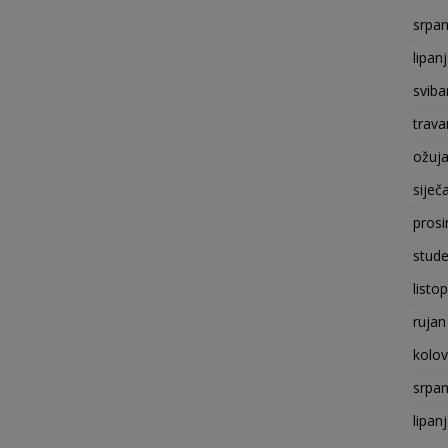
srpan
lipan
sviba
trava
ožuj
siječ
prosi
stude
listo
rujan
kolo
srpan
lipan