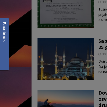
30 
Tužno
prija
(Uzei
Facebook
Sab
25 
30 
Doist
Da je
na na
Dov
osv
dru