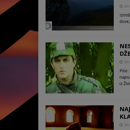
30 
Izmiš
dove,
NES
DŽ
30 
Piše:
napis
iz Ži
NAJ
KL
30 