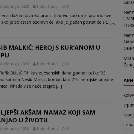
Sans
studenoga, 2020
haberhana
0
Nerm
ljena i lažna dova Ko prouči tu dovu kao da je proučio sve
UMRU
 ako je bolestan ozdravit će, ako je gladan postat će sit,
[…]
TURSK
Nerm
NAJV
IB MALKIĆ: HEROJ S KUR’ANOM U
OBR
EPU
Milan
studenoga, 2020
haberhana
0
Čehaj
 Refik BULIĆ Tih kasnojesenskih dana gladne i teške ’93.
ao sam da Nesib Malkić, komandant 210. herojske brigade
ARH
vinica, nikada više neće stajati
[…]
kolo
srpan
LJEPŠI AKŠAM-NAMAZ KOJI SAM
lipan
ANJAO U ŽIVOTU
sviba
studenoga, 2020
haberhana
0