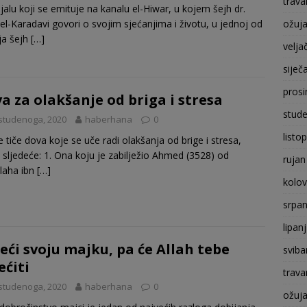
trava
ijalu koji se emituje na kanalu el-Hiwar, u kojem šejh dr.
ožuj
 el-Karadavi govori o svojim sjećanjima i životu, u jednoj od
ja šejh
[…]
velja
siječ
prosi
a za olakšanje od briga i stresa
stude
studenoga, 2020
haberhana
0
listo
e tiče dova koje se uče radi olakšanja od brige i stresa,
 sljedeće: 1. Ona koju je zabilježio Ahmed (3528) od
rujan
laha ibn
[…]
kolo
srpan
lipan
eći svoju majku, pa će Allah tebe
sviba
ećiti
trava
studenoga, 2020
haberhana
0
ožuj