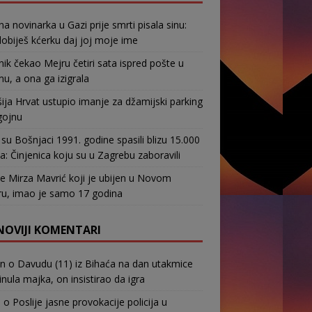
na novinarka u Gazi prije smrti pisala sinu:
obiješ kćerku daj joj moje ime
nik čekao Mejru četiri sata ispred pošte u
u, a ona ga izigrala
ja Hrvat ustupio imanje za džamijski parking
gojnu
su Bošnjaci 1991. godine spasili blizu 15.000
a: Činjenica koju su u Zagrebu zaboravili
e Mirza Mavrić koji je ubijen u Novom
u, imao je samo 17 godina
NOVIJI KOMENTARI
in
o
Davudu (11) iz Bihaća na dan utakmice
nula majka, on insistirao da igra
b
o
Poslije jasne provokacije policija u