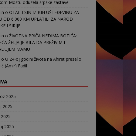
kom Mostu oduzela srpske zastave!
in
o
OTAC I SIN IZ BIH UŠTEĐEVINU ZA
 OD 6.000 KM UPLATILI ZA NAROD
E I SIRIJE
in
o
ŽIVOTNA PRIČA NEDIMA BOTIĆA:
EĆA ŽELJA JE BILA DA PREŽIVIM I
ADUJEM MAMU
o
U 24-oj godini života na Ahiret preselio
ić (Amir) Fadil
IVA
voz 2025
j 2025
j 2025
nj 2025