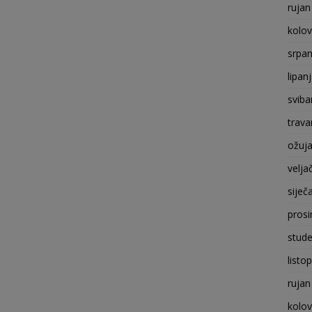
rujan
kolo
srpan
lipan
sviba
trava
ožuj
velja
siječ
prosi
stude
listo
rujan
kolo