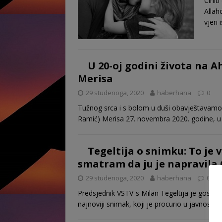
Činit
Allah
vjeri 
U 20-oj godini života na Ah
Merisa
29 studenoga, 2020
haberhana
0
Tužnog srca i s bolom u duši obavještavamo r
Ramić) Merisa 27. novembra 2020. godine, 
Tegeltija o snimku: To je 
smatram da ju je napravila
29 studenoga, 2020
haberhana
0
Predsjednik VSTV-s Milan Tegeltija je gostuju
najnoviji snimak, koji je procurio u javnost