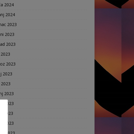
ča 2024
anj 2024
nac 2023
ni 2023
pad 2023
 2023
voz 2023
j 2023
j 2023
nj 2023
nj 2023
ak 2023
ča 2023
anj 2023