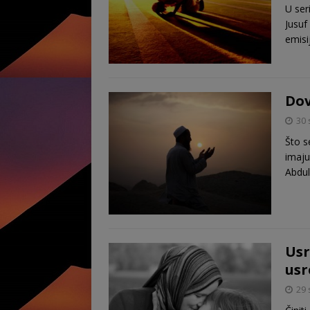
U ser
Jusuf
emisi
Dov
30 
Što s
imaju
Abdul
Usr
usr
29 