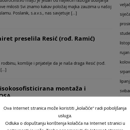
i dobročinstvo majci je jedan od najvećih razloga dobijanja
velja
ove milosti Svi znamo kakav položaj majka zauzima u našoj
islamu. Poslanik, s.a.v.s., nas savjetuje
[…]
siječ
prosi
stude
iret preselila Resić (rođ. Ramić)
listo
rujan
kolo
odbinu, komšije i prijatelje da je naša draga Resić (rođ.
u
[…]
srpan
lipan
visokosofisticirana montaža i
sviba
 OSA
trava
Ova Internet stranica može koristiti „kolačiće“ radi poboljšanja
ožuj
ći u Centralnom dnevniku na Face televiziji kazao da je
usluga.
velja
 o obećanju imenovanja
[…]
Odluka o dopuštanju korištenja kolačića na Internet stranici u
siječ