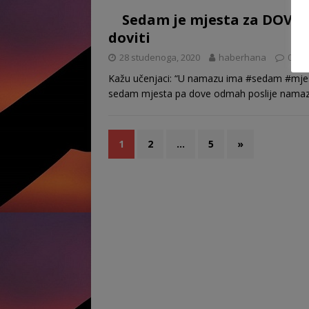
Sedam je mjesta za DOVU 
doviti
28 studenoga, 2020
haberhana
0
Kažu učenjaci: “U namazu ima #sedam #mjesta
sedam mjesta pa dove odmah poslije nama
1
2
…
5
»