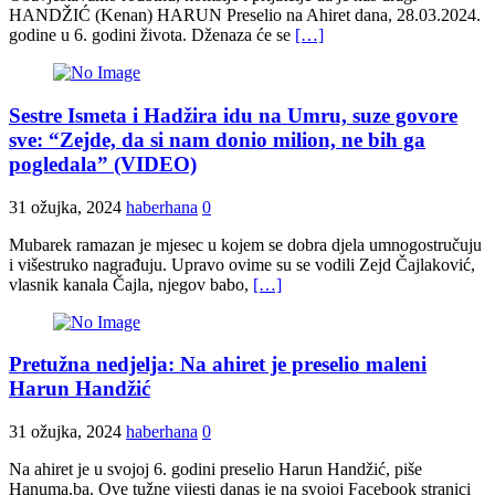
HANDŽIĆ (Kenan) HARUN Preselio na Ahiret dana, 28.03.2024.
godine u 6. godini života. Dženaza će se
[…]
Sestre Ismeta i Hadžira idu na Umru, suze govore
sve: “Zejde, da si nam donio milion, ne bih ga
pogledala” (VIDEO)
31 ožujka, 2024
haberhana
0
Mubarek ramazan je mjesec u kojem se dobra djela umnogostručuju
i višestruko nagrađuju. Upravo ovime su se vodili Zejd Čajlaković,
vlasnik kanala Čajla, njegov babo,
[…]
Pretužna nedjelja: Na ahiret je preselio maleni
Harun Handžić
31 ožujka, 2024
haberhana
0
Na ahiret je u svojoj 6. godini preselio Harun Handžić, piše
Hanuma.ba. Ove tužne vijesti danas je na svojoj Facebook stranici