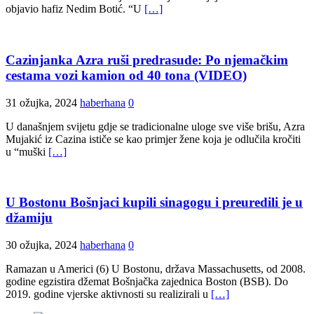
objavio hafiz Nedim Botić. “U
[…]
Cazinjanka Azra ruši predrasude: Po njemačkim
cestama vozi kamion od 40 tona (VIDEO)
31 ožujka, 2024
haberhana
0
U današnjem svijetu gdje se tradicionalne uloge sve više brišu, Azra
Mujakić iz Cazina ističe se kao primjer žene koja je odlučila kročiti
u “muški
[…]
U Bostonu Bošnjaci kupili sinagogu i preuredili je u
džamiju
30 ožujka, 2024
haberhana
0
Ramazan u Americi (6) U Bostonu, država Massachusetts, od 2008.
godine egzistira džemat Bošnjačka zajednica Boston (BSB). Do
2019. godine vjerske aktivnosti su realizirali u
[…]