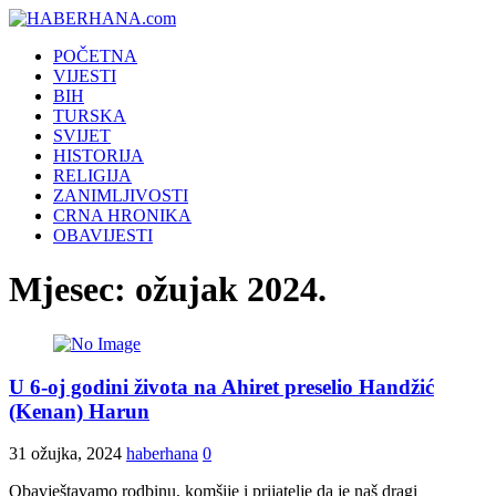
POČETNA
VIJESTI
BIH
TURSKA
SVIJET
HISTORIJA
RELIGIJA
ZANIMLJIVOSTI
CRNA HRONIKA
OBAVIJESTI
Mjesec:
ožujak 2024.
U 6-oj godini života na Ahiret preselio Handžić
(Kenan) Harun
31 ožujka, 2024
haberhana
0
Obavještavamo rodbinu, komšije i prijatelje da je naš dragi