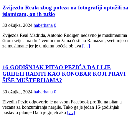
Zvijezdu Reala zbog poteza na fotografiji optužili za
islamizam, on ih tužio
30 ožujka, 2024
haberhana
0
Zvijezda Real Madrida, Antonio Rudiger, nedavno je muslimanima
širom svijeta na društvenim mrežama čestitao Ramazan, sveti mjesec
za muslimane jer je u njemu počela objava
[…]
16-GODIŠNJAK PITAO PEZIĆA DA LI JE
GRIJEH RADITI KAO KONOBAR KOJI PRAVI
ŠIŠE MUŠTERIJAMA?
30 ožujka, 2024
haberhana
0
Elvedin Pezić odgovorio je na svom Facebook profilu na pitanja
vezana za konzumiranja nargile. Tako ga je jedan 16-godišnjak
postavio pitanje Da li je grijeh ako
[…]