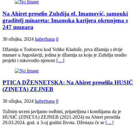
Na Ahiret preselio Zuhdija ef. Imamović, samouki
graditelj minareta: Imamska karijera okrunjena s
247 munara
30 ožujka, 2024
haberhana
0
Džamija u Todorovu kod Velike Kladuše, prva džamija s dvije
munare u Jugoslaviji, jedina je džamija za koju je Zuhdija uradio
projekt i rukovodio njenom
[…]
PTICA DŽENNETSKA: Na Ahiret preselila HUSIĆ
(ZINETA) ZEJNEB
30 ožujka, 2024
haberhana
0
Tužnim srcem javljamo rodbini, prijateljima i komšijama da je
HUSIĆ (ZINETA) ZEJNEB (2021-2024) na Ahiret preselila
29.03.2024. god. u 3-oj godini života. Dženaza će se
[…]