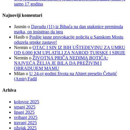
samo 17 godina
Najnoviji komentari
Jasmin
o
Davudu (11) iz Bihaća na dan utakmice preminula
majka, on insistirao da igra
Hasib
o
Poslije jasne provokacije policija u Sanskom Mostu
oduzela srpske zastave!
Nermin
o
OTAC I SIN IZ BIH UŠTEĐEVINU ZA UMRU
OD 6.000 KM UPLATILI ZA NAROD TURSKE I SIRIJE
Nermin
o
ŽIVOTNA PRIČA NEDIMA BOTIĆA:
NAJVEĆA ŽELJA JE BILA DA PREŽIVIM I
OBRADUJEM MAMU
Milan
o
U 24-oj godini života na Ahiret preselio Čehajić
(Amir) Fadil
Arhiva
kolovoz 2025
srpanj 2025
lipanj 2025
svibanj 2025
travanj 2025
ožujak 2025