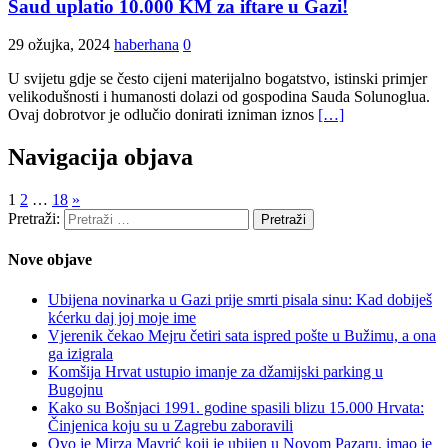
Saud uplatio 10.000 KM za iftare u Gazi!
29 ožujka, 2024
haberhana
0
U svijetu gdje se često cijeni materijalno bogatstvo, istinski primjer
velikodušnosti i humanosti dolazi od gospodina Sauda Solunoglua.
Ovaj dobrotvor je odlučio donirati izniman iznos
[…]
Navigacija objava
1
2
…
18
»
Pretraži:
Nove objave
Ubijena novinarka u Gazi prije smrti pisala sinu: Kad dobiješ
kćerku daj joj moje ime
Vjerenik čekao Mejru četiri sata ispred pošte u Bužimu, a ona
ga izigrala
Komšija Hrvat ustupio imanje za džamijski parking u
Bugojnu
Kako su Bošnjaci 1991. godine spasili blizu 15.000 Hrvata:
Činjenica koju su u Zagrebu zaboravili
Ovo je Mirza Mavrić koji je ubijen u Novom Pazaru, imao je