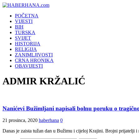
POČETNA
VIJESTI
BIH
TURSKA
SVIJET
HISTORIJA
RELIGIJA
ZANIMLJIVOSTI
CRNA HRONIKA
OBAVIJESTI
ADMIR KRŽALIĆ
Nanićevi Bužimljani napisali bolnu poruku o tragičn
21 prosinca, 2020
haberhana
0
Danas je zaista tužan dan u Bužimu i cijeloj Krajini. Brojni prijatelj