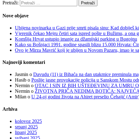
Pretraži:
Nove objave
Ubijena novinarka u Gazi prije smrti pisala sinu: Kad dobiješ k
Vjerenik čekao Mejru četiri sata ispred pošte u Bužimu, a ona g
Komšija Hrvat ustupio imanje za džamijski parking u Bugojnu
Kako su Bošnjaci 1991. godine spasili blizu 15.000 Hrvata: Čin
Ovo je Mirza Mavrić koji je ubijen u Novom Pazaru, imao je 
Najnoviji komentari
Jasmin
o
Davudu (11) iz Bihaća na dan utakmice preminula majk
Hasib
o
Poslije jasne provokacije policija u Sanskom Mostu od
Nermin
o
OTAC I SIN IZ BIH UŠTEĐEVINU ZA UMRU O
Nermin
o
ŽIVOTNA PRIČA NEDIMA BOTIĆA: NAJVEĆA
Milan
o
U 24-oj godini života na Ahiret preselio Čehajić (Amir
Arhiva
kolovoz 2025
srpanj 2025
lipanj 2025
svibanj 2025