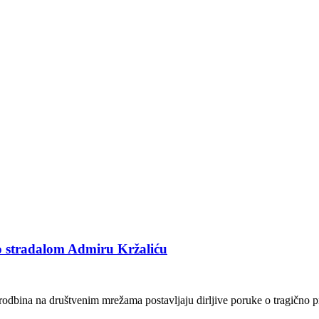
o stradalom Admiru Kržaliću
i i rodbina na društvenim mrežama postavljaju dirljive poruke o tragičn