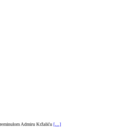
o preminulom Admiru Kržaliću
[…]