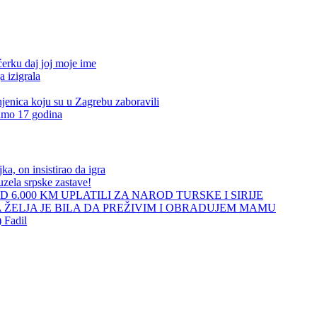
ćerku daj joj moje ime
a izigrala
jenica koju su u Zagrebu zaboravili
samo 17 godina
a, on insistirao da igra
uzela srpske zastave!
D 6.000 KM UPLATILI ZA NAROD TURSKE I SIRIJE
 ŽELJA JE BILA DA PREŽIVIM I OBRADUJEM MAMU
) Fadil