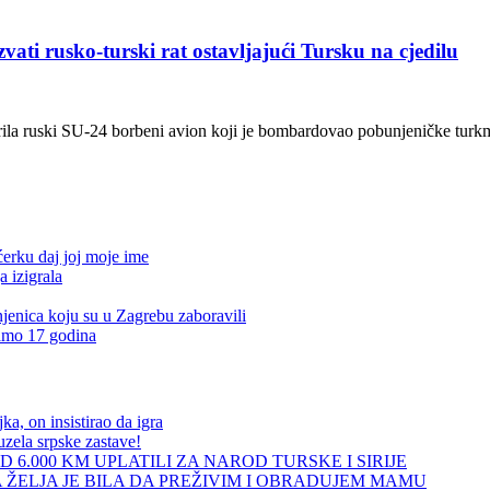
ti rusko-turski rat ostavljajući Tursku na cjedilu
a ruski SU-24 borbeni avion koji je bombardovao pobunjeničke turkme
ćerku daj joj moje ime
a izigrala
jenica koju su u Zagrebu zaboravili
samo 17 godina
a, on insistirao da igra
uzela srpske zastave!
D 6.000 KM UPLATILI ZA NAROD TURSKE I SIRIJE
 ŽELJA JE BILA DA PREŽIVIM I OBRADUJEM MAMU