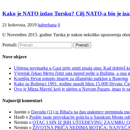
Kako je NATO izdao Tursku? Cilj NATO-a bio je izazva
21 kolovoza, 2019
haberhana
0
U Novembru 2015. godine Turska je nakon nekoliko upozorenja oboril
Pretraži:
Nove objave
Ubijena novinarka u Gazi prije smrti pisala sinu: Kad dobiješ k
Vjerenik čekao Mejru četiri sata ispred pošte u Bužimu, a ona g
Komšija Hrvat ustupio imanje za džamijski parking u Bugojnu
Kako su Bošnjaci 1991. godine spasili blizu 15.000 Hrvata: Čin
Ovo je Mirza Mavrić koji je ubijen u Novom Pazaru, imao je 
Najnoviji komentari
Jasmin
o
Davudu (11) iz Bihaća na dan utakmice preminula majk
Hasib
o
Poslije jasne provokacije policija u Sanskom Mostu od
Nermin
o
OTAC I SIN IZ BIH UŠTEĐEVINU ZA UMRU O
Nermin
o
ŽIVOTNA PRIČA NEDIMA BOTIĆA: NAJVEĆA