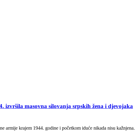
. izvršila masovna silovanja srpskih žena i djevojaka
ne armije krajem 1944. godine i početkom iduće nikada nisu kažnjena. 