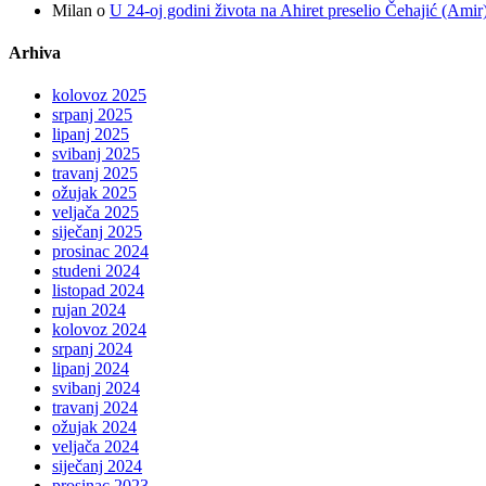
Milan
o
U 24-oj godini života na Ahiret preselio Čehajić (Amir
Arhiva
kolovoz 2025
srpanj 2025
lipanj 2025
svibanj 2025
travanj 2025
ožujak 2025
veljača 2025
siječanj 2025
prosinac 2024
studeni 2024
listopad 2024
rujan 2024
kolovoz 2024
srpanj 2024
lipanj 2024
svibanj 2024
travanj 2024
ožujak 2024
veljača 2024
siječanj 2024
prosinac 2023