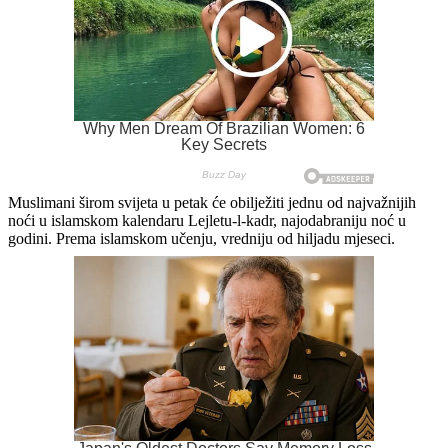
Muslimani širom svijeta u petak će obilježiti jednu od najvažnijih
noći u islamskom kalendaru Lejletu-l-kadr, najodabraniju noć u
godini. Prema islamskom učenju, vredniju od hiljadu mjeseci.