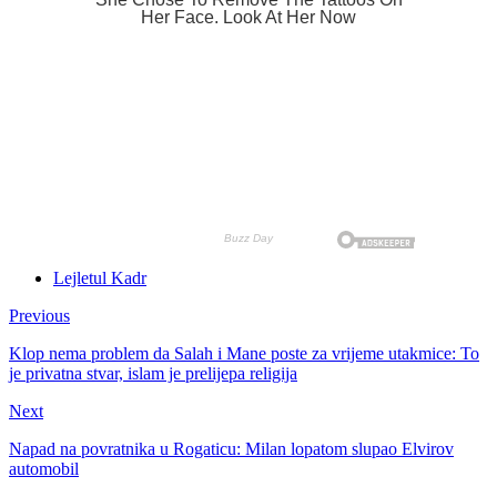
Lejletul Kadr
Previous
Klop nema problem da Salah i Mane poste za vrijeme utakmice: To
je privatna stvar, islam je prelijepa religija
Next
Napad na povratnika u Rogaticu: Milan lopatom slupao Elvirov
automobil