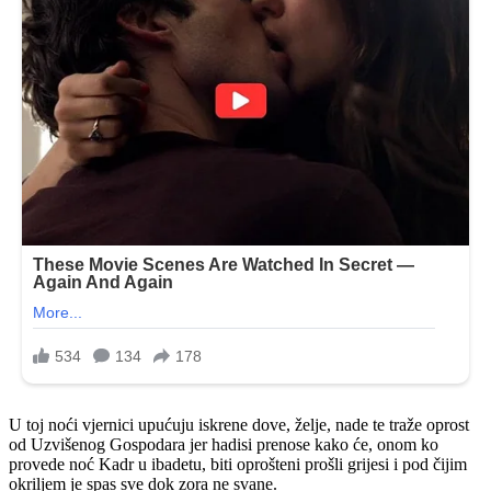
U toj noći vjernici upućuju iskrene dove, želje, nade te traže oprost
od Uzvišenog Gospodara jer hadisi prenose kako će, onom ko
provede noć Kadr u ibadetu, biti oprošteni prošli grijesi i pod čijim
okriljem je spas sve dok zora ne svane.