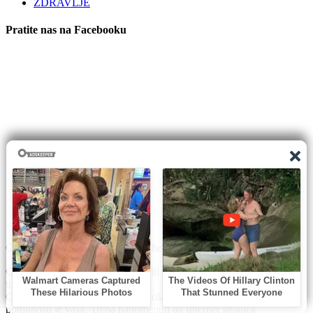
ZDRAVLJE
Pratite nas na Facebooku
Copyright © 2026 | WordPress Theme by
MH Themes
Ova Internet stranica može koristiti „kolačiće“ radi poboljšanja
usluga.
Odluka o dopuštanju korištenja kolačića na Internet stranici u
potpunosti je vaša. Treba napomenuti da Internet stranica