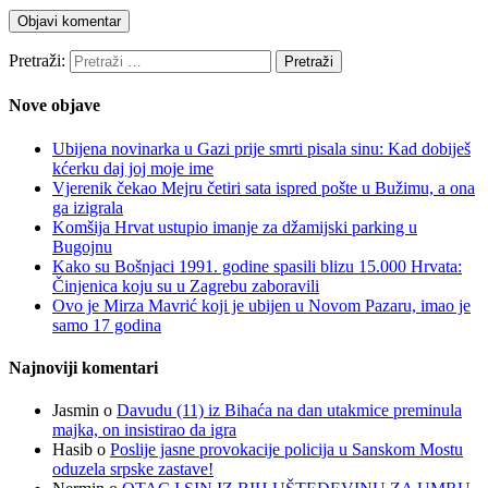
Pretraži:
Nove objave
Ubijena novinarka u Gazi prije smrti pisala sinu: Kad dobiješ
kćerku daj joj moje ime
Vjerenik čekao Mejru četiri sata ispred pošte u Bužimu, a ona
ga izigrala
Komšija Hrvat ustupio imanje za džamijski parking u
Bugojnu
Kako su Bošnjaci 1991. godine spasili blizu 15.000 Hrvata:
Činjenica koju su u Zagrebu zaboravili
Ovo je Mirza Mavrić koji je ubijen u Novom Pazaru, imao je
samo 17 godina
Najnoviji komentari
Jasmin
o
Davudu (11) iz Bihaća na dan utakmice preminula
majka, on insistirao da igra
Hasib
o
Poslije jasne provokacije policija u Sanskom Mostu
oduzela srpske zastave!