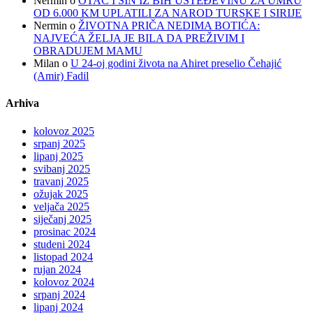
Nermin
o
OTAC I SIN IZ BIH UŠTEĐEVINU ZA UMRU
OD 6.000 KM UPLATILI ZA NAROD TURSKE I SIRIJE
Nermin
o
ŽIVOTNA PRIČA NEDIMA BOTIĆA:
NAJVEĆA ŽELJA JE BILA DA PREŽIVIM I
OBRADUJEM MAMU
Milan
o
U 24-oj godini života na Ahiret preselio Čehajić
(Amir) Fadil
Arhiva
kolovoz 2025
srpanj 2025
lipanj 2025
svibanj 2025
travanj 2025
ožujak 2025
veljača 2025
siječanj 2025
prosinac 2024
studeni 2024
listopad 2024
rujan 2024
kolovoz 2024
srpanj 2024
lipanj 2024