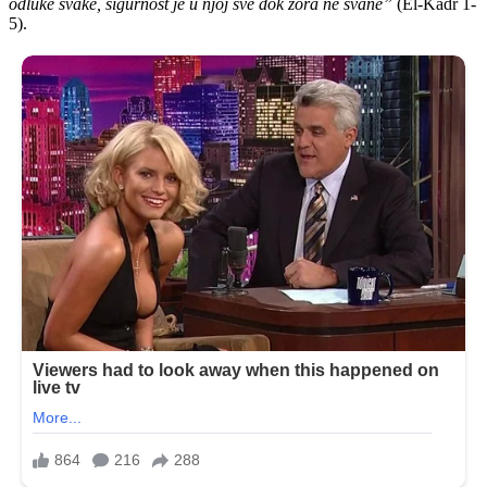
odluke svake, sigurnost je u njoj sve dok zora ne svane”
(El-Kadr 1-
5).