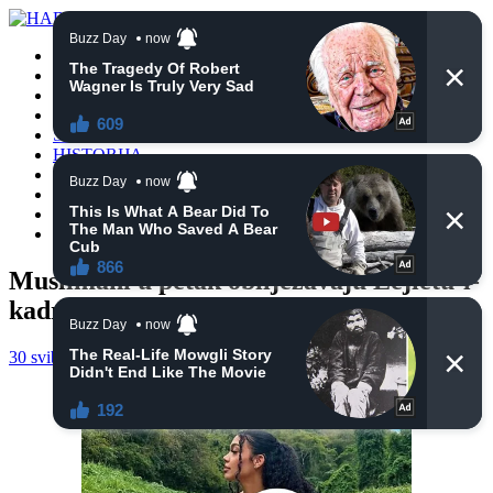
POČETNA
VIJESTI
BIH
TURSKA
SVIJET
HISTORIJA
RELIGIJA
ZANIMLJIVOSTI
CRNA HRONIKA
OBAVIJESTI
Muslimani u petak obilježavaju Lejletu-l-
kadr
30 svibnja, 2019
haberhana
RELIGIJA
0