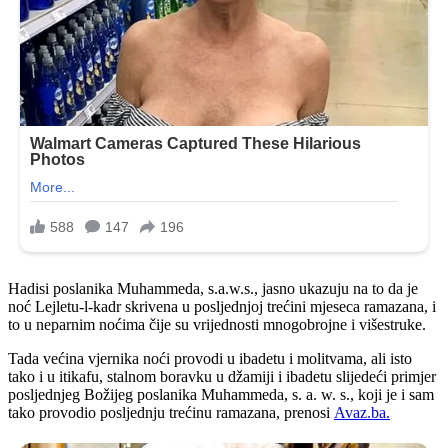
Hadisi poslanika Muhammeda, s.a.w.s., jasno ukazuju na to da je
noć Lejletu-l-kadr skrivena u posljednjoj trećini mjeseca ramazana, i
to u neparnim noćima čije su vrijednosti mnogobrojne i višestruke.
Tada većina vjernika noći provodi u ibadetu i molitvama, ali isto
tako i u itikafu, stalnom boravku u džamiji i ibadetu slijedeći primjer
posljednjeg Božijeg poslanika Muhammeda, s. a. w. s., koji je i sam
tako provodio posljednju trećinu ramazana, prenosi
Avaz.ba.