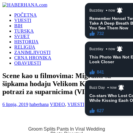
POČETNA
VIJESTI
BIH
TURSKA
SVIJET
HISTORIJA
RELIGIJA
ZANIMLJIVOSTI
CRNA HRONIKA
OBAVIJESTI
Scene kao u filmovima: Migranti sa
šipkama hodaju Velikom Kladušom u
potrazi za suparnicima (VIDEO)
6 lipnja, 2019
haberhana
VIDEO
,
VIJESTI
0