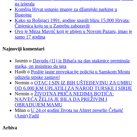
ga izigrala
Komšija Hrvat ustupio imanje za džamijski parking u
Bugojnu
Kako su Bošnjaci 1991. godine spasili blizu 15.000 Hrvata:
Činjenica koju su u Zagrebu zaboravili
Ovo je Mirza Mavrić koji je ubijen u Novom Pazaru, imao je
samo 17 godina
Najnoviji komentari
Jasmin
o
Davudu (11) iz Bihaća na dan utakmice preminula
majka, on insistirao da igra
Hasib
o
Poslije jasne provokacije policija u Sanskom Mostu
oduzela srpske zastave!
Nermin
o
OTAC I SIN IZ BIH UŠTEĐEVINU ZA UMRU
OD 6.000 KM UPLATILI ZA NAROD TURSKE I SIRIJE
Nermin
o
ŽIVOTNA PRIČA NEDIMA BOTIĆA:
NAJVEĆA ŽELJA JE BILA DA PREŽIVIM I
OBRADUJEM MAMU
Milan
o
U 24-oj godini života na Ahiret preselio Čehajić
(Amir) Fadil
Arhiva