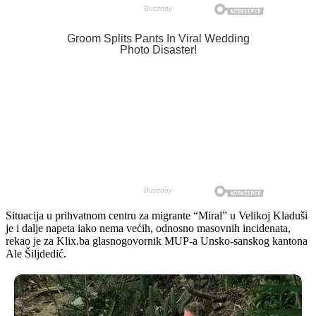
Situacija u prihvatnom centru za migrante “Miral” u Velikoj Kladuši
je i dalje napeta iako nema većih, odnosno masovnih incidenata,
rekao je za Klix.ba glasnogovornik MUP-a Unsko-sanskog kantona
Ale Šiljdedić.