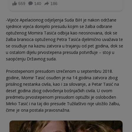
-Vijeće Apelacionog odjeljenja Suda BiH je nakon održane
sjednice vijeća donijelo presudu kojim se žalba odbrane
optuženog Momira Tasića odbija kao neosnovana, dok se
žalba branioca optuženog Petra Tasića djelimično uvažava te
se osuđuje na kaznu zatvora u trajanju od pet godina, dok se
u ostalom dijelu prvostepena presuda potvrđuje – stoji u
saopćenju Državnog suda.
Prvostepenom presudom izrečenom u septembru 2018.
godine, Momir Tasić osuđen je na 14 godina zatvora zbog
prisilnog nestanka civila, kao i za silovanje, a Petar Tasić na
deset godina zbog odvođenja bošnjačkih civila. U ovom
predmetu prvostepenom presudom optužbi je oslobođen
Mirko Tasić i na taj dio presude Tužilaštvo nije uložilo žalbu,
čime je ona postala pravosnažna.