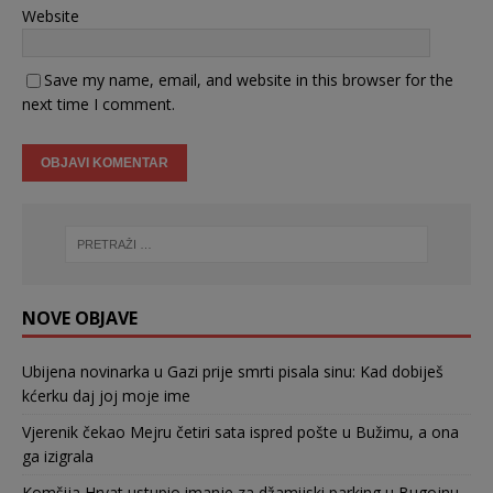
Website
Save my name, email, and website in this browser for the
next time I comment.
NOVE OBJAVE
Ubijena novinarka u Gazi prije smrti pisala sinu: Kad dobiješ
kćerku daj joj moje ime
Vjerenik čekao Mejru četiri sata ispred pošte u Bužimu, a ona
ga izigrala
Komšija Hrvat ustupio imanje za džamijski parking u Bugojnu