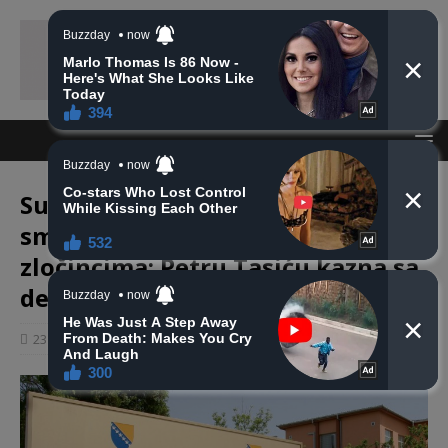
Sud BiH nastavlja sa praksom
smanjivanja kazni srpskim
zločincima: Petru Tasiću kazna sa
deset godina smanjena na pet
23 kolovoza, 2019
haberhana