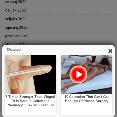
svibanj 2022
ožujak 2022
veljača 2022
siječanj 2022
prosinac 2021
studeni 2021
listopad 2021
rujan 2021
kolovoz 2021
srpanj 2021
lipanj 2021
svibanj 2021
travanj 2021
ožujak 2021