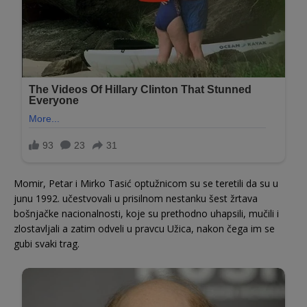
Momir, Petar i Mirko Tasić optužnicom su se teretili da su u
junu 1992. učestvovali u prisilnom nestanku šest žrtava
bošnjačke nacionalnosti, koje su prethodno uhapsili, mučili i
zlostavljali a zatim odveli u pravcu Užica, nakon čega im se
gubi svaki trag.