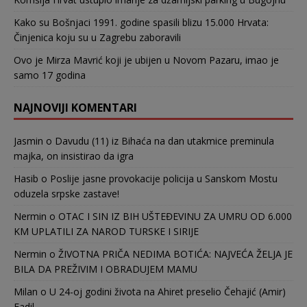
Kako su Bošnjaci 1991. godine spasili blizu 15.000 Hrvata:
Činjenica koju su u Zagrebu zaboravili
Ovo je Mirza Mavrić koji je ubijen u Novom Pazaru, imao je
samo 17 godina
NAJNOVIJI KOMENTARI
Jasmin
o
Davudu (11) iz Bihaća na dan utakmice preminula
majka, on insistirao da igra
Hasib
o
Poslije jasne provokacije policija u Sanskom Mostu
oduzela srpske zastave!
Nermin
o
OTAC I SIN IZ BIH UŠTEĐEVINU ZA UMRU OD 6.000
KM UPLATILI ZA NAROD TURSKE I SIRIJE
Nermin
o
ŽIVOTNA PRIČA NEDIMA BOTIĆA: NAJVEĆA ŽELJA JE
BILA DA PREŽIVIM I OBRADUJEM MAMU
Milan
o
U 24-oj godini života na Ahiret preselio Čehajić (Amir)
Fadil