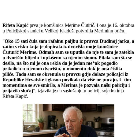
Rifeta Kapić
prva je komšinica Merime Čutirić. I ona je 16. oktobra
u Policijskoj stanici u Velikoj Kladuši potvrdila Meriminu priču.
“
Oko 15 sati čula sam rafalnu paljbu iz pravca Đuđinoj jarka, a
zatim vrisku koja je dopirala iz dvorišta moje komšinice
Čuturić Merime. Odmah sam se uputila do nje te sam je zatekla
u dvorištu blijedu i uplašenu sa njenim sinom. Pitala sam šta se
desilo, na što mi je ona rekla da je jedan me*ak pogodio
prikolicu u njenom dvorištu, u momentu dok je ona čistila
piliće. Tada sam se okrenula u pravcu gdje dolaze policajci iz
Republike Hrvatske i glasno povikala da više ne pucaju. U tim
momentima se sve smirilo, a Merima je pozvala našu policiju i
prijavila slučaj
”, izjavila je na saslušanju u policiji svjedokinja
Rifeta Kapić.