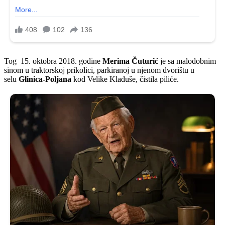
Tog 15. oktobra 2018. godine
Merima Čuturić
je sa malodobnim
sinom u traktorskoj prikolici, parkiranoj u njenom dvorištu u
selu
Glinica-Poljana
kod Velike Kladuše, čistila piliće.