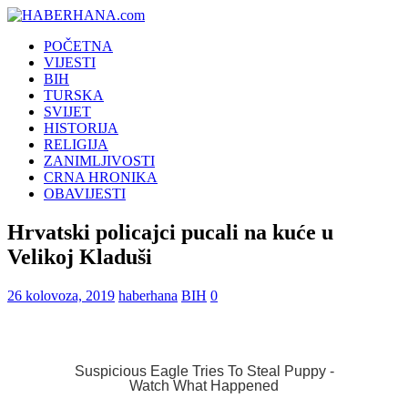
POČETNA
VIJESTI
BIH
TURSKA
SVIJET
HISTORIJA
RELIGIJA
ZANIMLJIVOSTI
CRNA HRONIKA
OBAVIJESTI
Hrvatski policajci pucali na kuće u
Velikoj Kladuši
26 kolovoza, 2019
haberhana
BIH
0