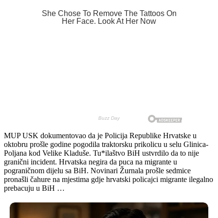
MUP USK dokumentovao da je Policija Republike Hrvatske u
oktobru prošle godine pogodila traktorsku prikolicu u selu Glinica-
Poljana kod Velike Kladuše. Tu*ilaštvo BiH ustvrdilo da to nije
granični incident. Hrvatska negira da puca na migrante u
pograničnom dijelu sa BiH. Novinari Žurnala prošle sedmice
pronašli čahure na mjestima gdje hrvatski policajci migrante ilegalno
prebacuju u BiH …