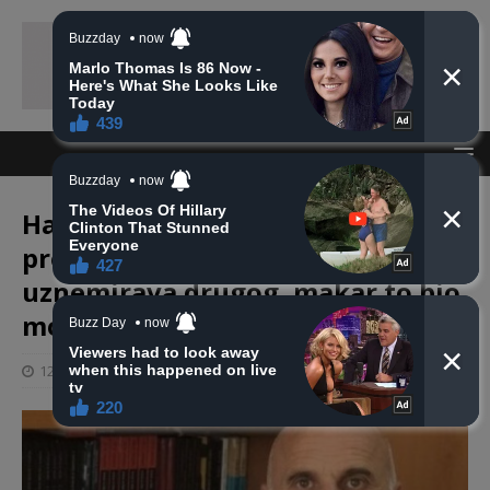
Hafiz Sulejman Bugari: Ja sam
protiv muslimana koji
uznemirava drugog, makar to bio
moj brat
12 siječnja, 2020
haberhana