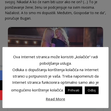
svojoj. Nikada! A ko će nam biti uzor ako ne on? (…) To je
ponižavanje žene; ženu se podcjenjuje na svim nivoima.
Nažalost. A to smo mi dopustili. Međutim, Gospodar to ne da”,
poručuje Bugari.
Ova Internet stranica može koristiti „kolačiće“ radi
0
poboljšanja usluga.
SHARES
Odluka o dopuštanju korištenja kolačića na Internet
stranici u potpunosti je vaša. Treba napomenuti da
Internet stranica funkcionira optimalno samo ako je
omogućeno korištenje kolačića.
Prihvati
Odbij
Read More