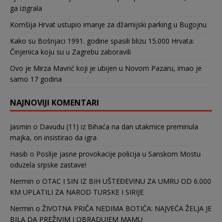
ga izigrala
Komšija Hrvat ustupio imanje za džamijski parking u Bugojnu
Kako su Bošnjaci 1991. godine spasili blizu 15.000 Hrvata:
Činjenica koju su u Zagrebu zaboravili
Ovo je Mirza Mavrić koji je ubijen u Novom Pazaru, imao je
samo 17 godina
NAJNOVIJI KOMENTARI
Jasmin
o
Davudu (11) iz Bihaća na dan utakmice preminula
majka, on insistirao da igra
Hasib
o
Poslije jasne provokacije policija u Sanskom Mostu
oduzela srpske zastave!
Nermin
o
OTAC I SIN IZ BIH UŠTEĐEVINU ZA UMRU OD 6.000
KM UPLATILI ZA NAROD TURSKE I SIRIJE
Nermin
o
ŽIVOTNA PRIČA NEDIMA BOTIĆA: NAJVEĆA ŽELJA JE
BILA DA PREŽIVIM I OBRADUJEM MAMU