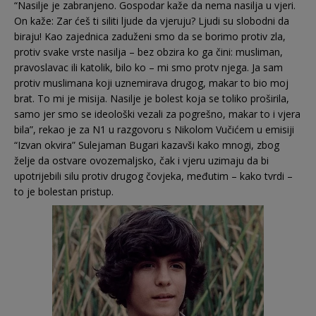
“Nasilje je zabranjeno. Gospodar kaže da nema nasilja u vjeri.
On kaže: Zar ćeš ti siliti ljude da vjeruju? Ljudi su slobodni da
biraju! Kao zajednica zaduženi smo da se borimo protiv zla,
protiv svake vrste nasilja – bez obzira ko ga čini: musliman,
pravoslavac ili katolik, bilo ko – mi smo protv njega. Ja sam
protiv muslimana koji uznemirava drugog, makar to bio moj
brat. To mi je misija. Nasilje je bolest koja se toliko proširila,
samo jer smo se ideološki vezali za pogrešno, makar to i vjera
bila”, rekao je za N1 u razgovoru s Nikolom Vučićem u emisiji
“Izvan okvira” Sulejaman Bugari kazavši kako mnogi, zbog
želje da ostvare ovozemaljsko, čak i vjeru uzimaju da bi
upotrijebili silu protiv drugog čovjeka, međutim – kako tvrdi –
to je bolestan pristup.