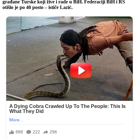
građane Turske koji žive i rade u BiH. Federaciji BiH i RS
otišlo je po 40 posto – ističe Lazić.