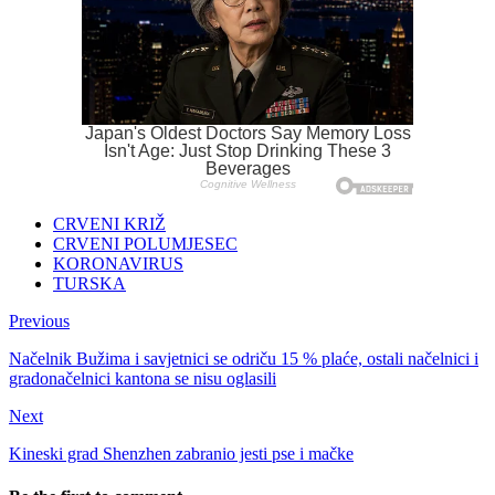
CRVENI KRIŽ
CRVENI POLUMJESEC
KORONAVIRUS
TURSKA
Previous
Načelnik Bužima i savjetnici se odriču 15 % plaće, ostali načelnici i
gradonačelnici kantona se nisu oglasili
Next
Kineski grad Shenzhen zabranio jesti pse i mačke