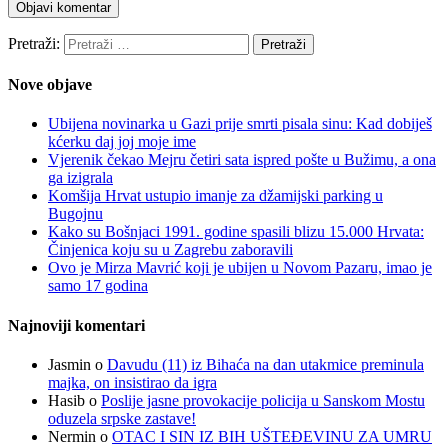
Pretraži:
Nove objave
Ubijena novinarka u Gazi prije smrti pisala sinu: Kad dobiješ
kćerku daj joj moje ime
Vjerenik čekao Mejru četiri sata ispred pošte u Bužimu, a ona
ga izigrala
Komšija Hrvat ustupio imanje za džamijski parking u
Bugojnu
Kako su Bošnjaci 1991. godine spasili blizu 15.000 Hrvata:
Činjenica koju su u Zagrebu zaboravili
Ovo je Mirza Mavrić koji je ubijen u Novom Pazaru, imao je
samo 17 godina
Najnoviji komentari
Jasmin
o
Davudu (11) iz Bihaća na dan utakmice preminula
majka, on insistirao da igra
Hasib
o
Poslije jasne provokacije policija u Sanskom Mostu
oduzela srpske zastave!
Nermin
o
OTAC I SIN IZ BIH UŠTEĐEVINU ZA UMRU