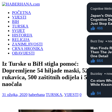
POČETNA
VIJESTI
BIH
TURSKA
SVIJET
HISTORIJA
RELIGIJA
ZANIMLJIVOSTI
CRNA HRONIKA
OBAVIJESTI
Iz Turske u BiH stigla pomoć:
Dopremljene 54 hiljade maski, 52 hiljade
rukavica, 500 zaštitnih odijela i 500
naočala
31 ožujka, 2020
haberhana
TURSKA
,
VIJESTI
0