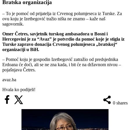
Bratska organizacija
– To je pomoć od prijatelja iz Crvenog polumjeseca iz Turske. Za
ovu koju je Izetbegović tražio ništa ne znamo – kaže naš
sagovornik.
Omer Četres, savjetnik turskog ambasadora u Bosni i
Hercegovini je za “Avaz” je potvrdio da pomoć koje je stigla iz
Turske zapravo donacija Crvenog polumjeseca „bratskoj“
organizaciji u BiH.
– Pomoć koju je gospodin Izetbegović zatražio od predsjednika
Erdoana će doći, ali se ne zna kada, i bit će na državnom nivou –
pojašnjava Četres.
avaz.ba
Hvala ko podijeli!
0
shares