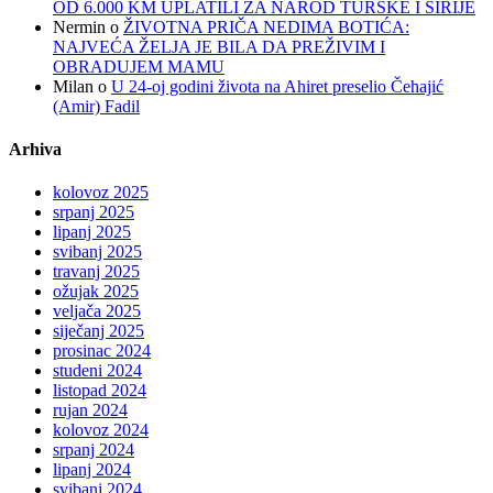
OD 6.000 KM UPLATILI ZA NAROD TURSKE I SIRIJE
Nermin
o
ŽIVOTNA PRIČA NEDIMA BOTIĆA:
NAJVEĆA ŽELJA JE BILA DA PREŽIVIM I
OBRADUJEM MAMU
Milan
o
U 24-oj godini života na Ahiret preselio Čehajić
(Amir) Fadil
Arhiva
kolovoz 2025
srpanj 2025
lipanj 2025
svibanj 2025
travanj 2025
ožujak 2025
veljača 2025
siječanj 2025
prosinac 2024
studeni 2024
listopad 2024
rujan 2024
kolovoz 2024
srpanj 2024
lipanj 2024
svibanj 2024