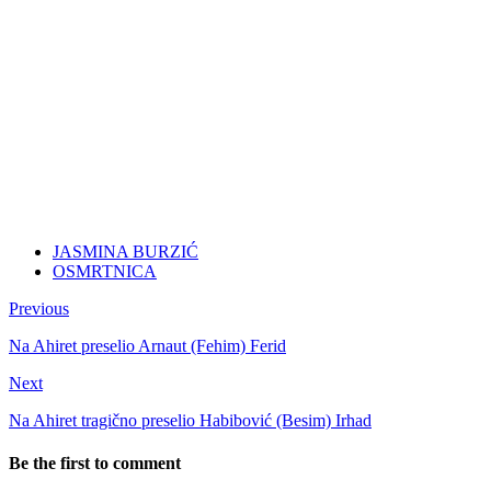
JASMINA BURZIĆ
OSMRTNICA
Previous
Na Ahiret preselio Arnaut (Fehim) Ferid
Next
Na Ahiret tragično preselio Habibović (Besim) Irhad
Be the first to comment