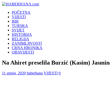
POČETNA
VIJESTI
BIH
TURSKA
SVIJET
HISTORIJA
RELIGIJA
ZANIMLJIVOSTI
CRNA HRONIKA
OBAVIJESTI
Na Ahiret preselila Burzić (Kasim) Jasmin
11 srpnja, 2020
haberhana
VIJESTI
0