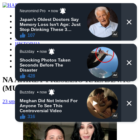
POČETNA
VIJESTI
BIH
TURSKA
SVIJET
HISTORIJA
RELIGIJA
ZANIMLJIVOSTI
CRNA HRONIKA
OBAVIJESTI
NA AHIRET PRESELIO KALAJEVAC
(MUJAGA) MUHAMED
23 srpnja, 2020
haberhana
OBAVIJESTI
0