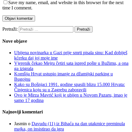
Save my name, email, and website in this browser for the next
time I comment.
Pretraži:
Nove objave
Ubijena novinarka u Gazi prije smrti pisala sinu: Kad dobiješ
kćerku daj joj moje ime
Vjerenik čekao Mejru četiri sata ispred pošte u Bužimu, a ona
ga izigrala
Komšija Hrvat ustupio imanje za džamijski parking u
Bugojnu
Kako su Bošnjaci 1991. godine spasili blizu 15.000 Hrvata:
Činjenica koju su u Zagrebu zaboravili
Ovo je Mirza Mavrić koji je ubijen u Novom Pazaru, imao je
samo 17 godina
Najnoviji komentari
Jasmin
o
Davudu (11) iz Bihaća na dan utakmice preminula
majka, on insistirao da igra