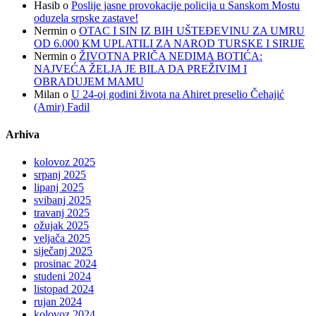
Hasib
o
Poslije jasne provokacije policija u Sanskom Mostu
oduzela srpske zastave!
Nermin
o
OTAC I SIN IZ BIH UŠTEĐEVINU ZA UMRU
OD 6.000 KM UPLATILI ZA NAROD TURSKE I SIRIJE
Nermin
o
ŽIVOTNA PRIČA NEDIMA BOTIĆA:
NAJVEĆA ŽELJA JE BILA DA PREŽIVIM I
OBRADUJEM MAMU
Milan
o
U 24-oj godini života na Ahiret preselio Čehajić
(Amir) Fadil
Arhiva
kolovoz 2025
srpanj 2025
lipanj 2025
svibanj 2025
travanj 2025
ožujak 2025
veljača 2025
siječanj 2025
prosinac 2024
studeni 2024
listopad 2024
rujan 2024
kolovoz 2024