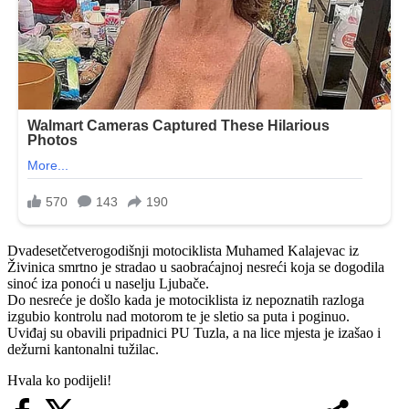
Dvadesetčetverogodišnji motociklista Muhamed Kalajevac iz
Živinica smrtno je stradao u saobraćajnoj nesreći koja se dogodila
sinoć iza ponoći u naselju Ljubače.
Do nesreće je došlo kada je motociklista iz nepoznatih razloga
izgubio kontrolu nad motorom te je sletio sa puta i poginuo.
Uviđaj su obavili pripadnici PU Tuzla, a na lice mjesta je izašao i
dežurni kantonalni tužilac.
Hvala ko podijeli!