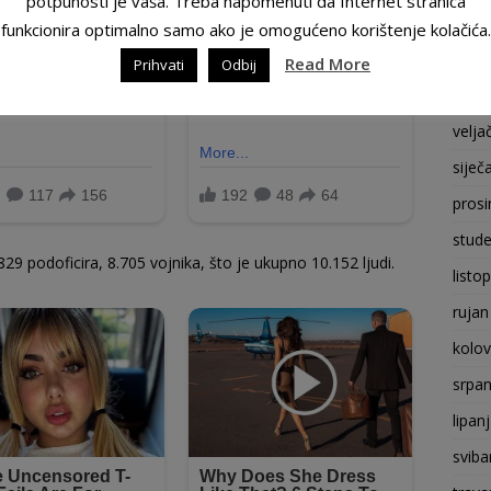
potpunosti je vaša. Treba napomenuti da Internet stranica
srpan
funkcionira optimalno samo ako je omogućeno korištenje kolačića.
sviba
Read More
Prihvati
Odbij
ožuj
velja
siječ
prosi
stude
29 podoficira, 8.705 vojnika, što je ukupno 10.152 ljudi.
listo
rujan
kolo
srpan
lipan
sviba