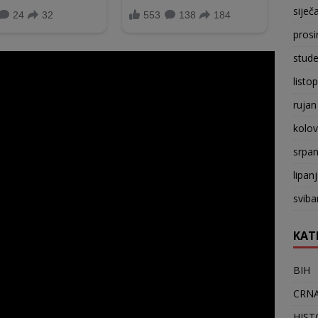
siječ
prosi
stude
listo
rujan
kolo
srpan
lipan
sviba
KAT
BIH
CRNA
HIST