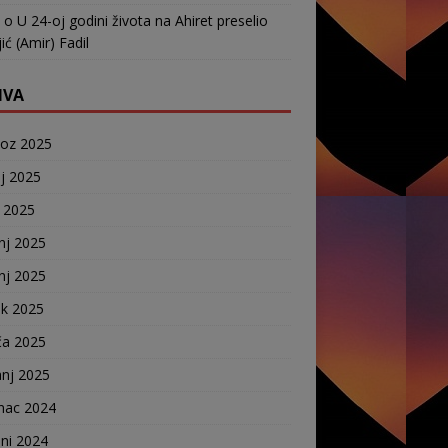
o
U 24-oj godini života na Ahiret preselio
ić (Amir) Fadil
IVA
voz 2025
j 2025
j 2025
nj 2025
nj 2025
ak 2025
ča 2025
anj 2025
nac 2024
ni 2024