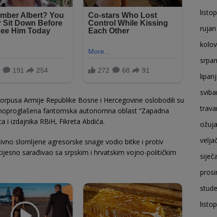
listo
rujan
kolo
srpan
lipan
sviba
orpusa Armije Republike Bosne i Hercegovine oslobodili su
trava
i samoproglašena fantomska autonomna oblast “Zapadna
i izdajnika RBiH, Fikreta Abdića.
ožuj
velja
tivno slomljene agresorske snage vodio bitke i protiv
 tijesno sarađivao sa srpskim i hrvatskim vojno-političkim
siječ
prosi
stude
listo