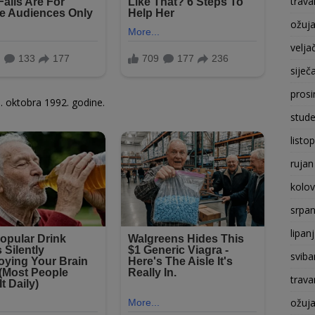
trava
ožuj
velja
siječ
prosi
. oktobra 1992. godine.
stude
listo
rujan
kolo
srpan
lipan
sviba
trava
ožuj