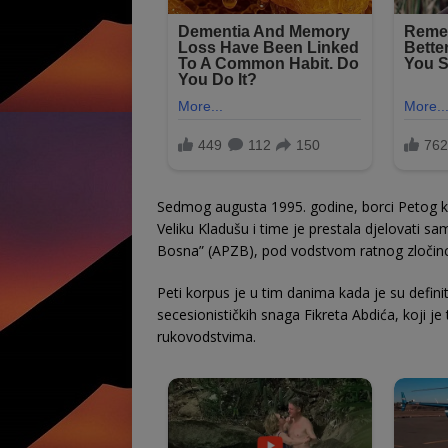
Sedmog augusta 1995. godine, borci Petog k
Veliku Kladušu i time je prestala djelovat
Bosna” (APZB), pod vodstvom ratnog zločinca 
Peti korpus je u tim danima kada je su defini
secesionističkih snaga Fikreta Abdića, koji je
rukovodstvima.