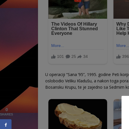
U operaciji “Sana ’95”, 1995. godine Peti kor
oslobodio Veliku Kladušu, a nakon toga poraz
Bosansku Krupu, te je zajedno sa Sedmim k
0
SHARES