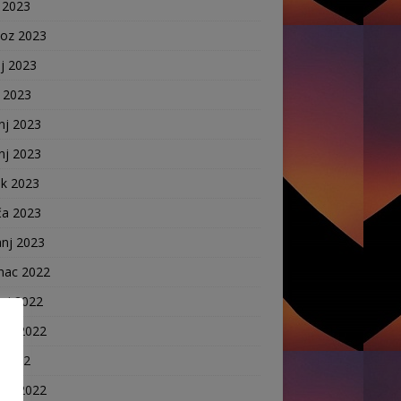
 2023
voz 2023
j 2023
j 2023
nj 2023
nj 2023
ak 2023
ča 2023
anj 2023
nac 2022
ni 2022
pad 2022
 2022
voz 2022