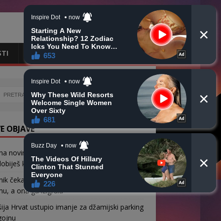
STI
CRNA HRONIKA
OBAVIJESTI
E OBJAVE
na novinarka u Gazi prije smrti pisala sinu:
obiješ kćerku daj joj moje ime
nik čekao Mejru četiri sata ispred pošte u
u, a ona ga izigrala
ja Hrvat ustupio imanje za džamijski parking
gojnu