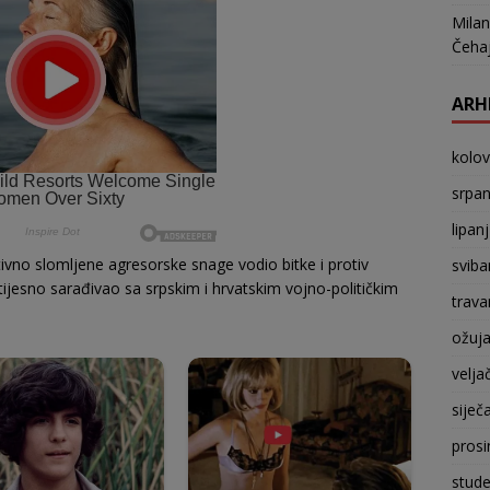
Milan
Čehaj
ARH
kolo
srpan
lipan
tivno slomljene agresorske snage vodio bitke i protiv
sviba
 tijesno sarađivao sa srpskim i hrvatskim vojno-političkim
trava
ožuj
velja
siječ
prosi
stude