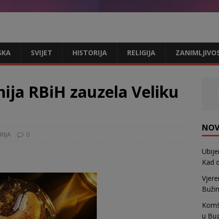
SKA
SVIJET
HISTORIJA
RELIGIJA
ZANIMLJIVO
mija RBiH zauzela Veliku
NOV
RIJA
0
Ubije
Kad d
Vjere
Bužim
Komši
u Bu