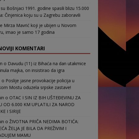
su Bošnjaci 1991. godine spasili blizu 15.000
a: Činjenica koju su u Zagrebu zaboravili
e Mirza Mavrić koji je ubijen u Novom
u, imao je samo 17 godina
NOVIJI KOMENTARI
in
o
Davudu (11) iz Bihaća na dan utakmice
nula majka, on insistirao da igra
b
o
Poslije jasne provokacije policija u
kom Mostu oduzela srpske zastave!
in
o
OTAC I SIN IZ BIH UŠTEĐEVINU ZA
 OD 6.000 KM UPLATILI ZA NAROD
E I SIRIJE
in
o
ŽIVOTNA PRIČA NEDIMA BOTIĆA:
EĆA ŽELJA JE BILA DA PREŽIVIM I
ADUJEM MAMU