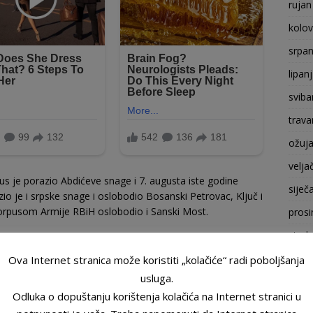
rujan
kolo
srpan
lipan
sviba
trava
ožuj
velja
pus je porazio Abdićeve snage i 7. augusta iste godine
siječ
io je i srpske snage i oslobodio Bosanski Petrovac, Ključ i
orpusom Armije RBiH oslobodio i Sanski Most.
prosi
stude
listo
Ova Internet stranica može koristiti „kolačiće“ radi poboljšanja
usluga.
rujan
Odluka o dopuštanju korištenja kolačića na Internet stranici u
kolo