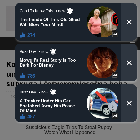
Kod Mrkonjić Grada poginuli
univerzitetski profesor, njegova
supruga i četveromjesečna beba
18 kolovoza, 2020
haberhana