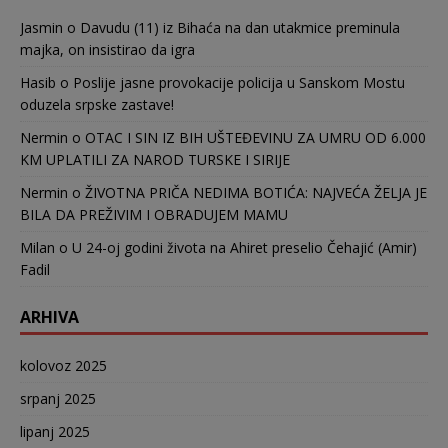
Jasmin
o
Davudu (11) iz Bihaća na dan utakmice preminula
majka, on insistirao da igra
Hasib
o
Poslije jasne provokacije policija u Sanskom Mostu
oduzela srpske zastave!
Nermin
o
OTAC I SIN IZ BIH UŠTEĐEVINU ZA UMRU OD 6.000
KM UPLATILI ZA NAROD TURSKE I SIRIJE
Nermin
o
ŽIVOTNA PRIČA NEDIMA BOTIĆA: NAJVEĆA ŽELJA JE
BILA DA PREŽIVIM I OBRADUJEM MAMU
Milan
o
U 24-oj godini života na Ahiret preselio Čehajić (Amir)
Fadil
ARHIVA
kolovoz 2025
srpanj 2025
lipanj 2025