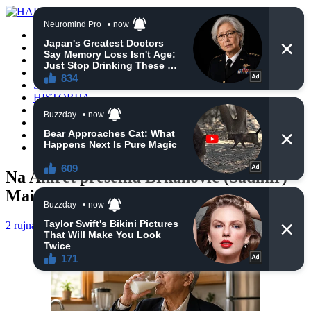
POČETNA
VIJESTI
BIH
TURSKA
SVIJET
HISTORIJA
RELIGIJA
ZANIMLJIVOSTI
CRNA HRONIKA
OBAVIJESTI
Na Ahiret preselila Brkanović (Sadmir)
Maida
2 rujna, 2020
haberhana
OBAVIJESTI
0