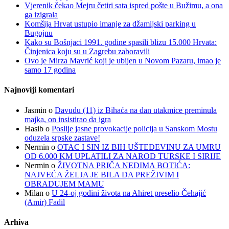
Vjerenik čekao Mejru četiri sata ispred pošte u Bužimu, a ona
ga izigrala
Komšija Hrvat ustupio imanje za džamijski parking u
Bugojnu
Kako su Bošnjaci 1991. godine spasili blizu 15.000 Hrvata:
Činjenica koju su u Zagrebu zaboravili
Ovo je Mirza Mavrić koji je ubijen u Novom Pazaru, imao je
samo 17 godina
Najnoviji komentari
Jasmin
o
Davudu (11) iz Bihaća na dan utakmice preminula
majka, on insistirao da igra
Hasib
o
Poslije jasne provokacije policija u Sanskom Mostu
oduzela srpske zastave!
Nermin
o
OTAC I SIN IZ BIH UŠTEĐEVINU ZA UMRU
OD 6.000 KM UPLATILI ZA NAROD TURSKE I SIRIJE
Nermin
o
ŽIVOTNA PRIČA NEDIMA BOTIĆA:
NAJVEĆA ŽELJA JE BILA DA PREŽIVIM I
OBRADUJEM MAMU
Milan
o
U 24-oj godini života na Ahiret preselio Čehajić
(Amir) Fadil
Arhiva