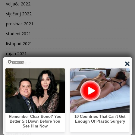
veljača 2022
siječanj 2022
prosinac 2021
studeni 2021
listopad 2021
rujan 2021
kolovoz 2021
srpanj 2021
lipanj 2021
svibanj 2021
travanj 2021
ožujak 2021
veljača 2021
siječanj 2021