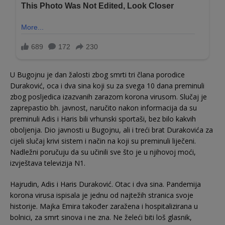
U Bugojnu je dan žalosti zbog smrti tri člana porodice
Duraković, oca i dva sina koji su za svega 10 dana preminuli
zbog posljedica izazvanih zarazom korona virusom. Slučaj je
zaprepastio bh. javnost, naručito nakon informacija da su
preminuli Adis i Haris bili vrhunski sportaši, bez bilo kakvih
oboljenja. Dio javnosti u Bugojnu, ali i treći brat Durakovića za
cijeli slučaj krivi sistem i način na koji su preminuli liječeni.
Nadležni poručuju da su učinili sve što je u njihovoj moći,
izvještava televizija N1.
Hajrudin, Adis i Haris Duraković. Otac i dva sina. Pandemija
korona virusa ispisala je jednu od najtežih stranica svoje
historije. Majka Emira također zaražena i hospitalizirana u
bolnici, za smrt sinova i ne zna. Ne želeći biti loš glasnik,