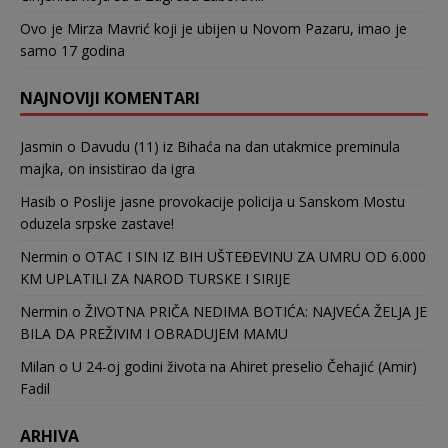
Ovo je Mirza Mavrić koji je ubijen u Novom Pazaru, imao je
samo 17 godina
NAJNOVIJI KOMENTARI
Jasmin
o
Davudu (11) iz Bihaća na dan utakmice preminula
majka, on insistirao da igra
Hasib
o
Poslije jasne provokacije policija u Sanskom Mostu
oduzela srpske zastave!
Nermin
o
OTAC I SIN IZ BIH UŠTEĐEVINU ZA UMRU OD 6.000
KM UPLATILI ZA NAROD TURSKE I SIRIJE
Nermin
o
ŽIVOTNA PRIČA NEDIMA BOTIĆA: NAJVEĆA ŽELJA JE
BILA DA PREŽIVIM I OBRADUJEM MAMU
Milan
o
U 24-oj godini života na Ahiret preselio Čehajić (Amir)
Fadil
ARHIVA