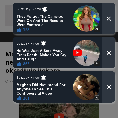
Majci još ne smiju reći da joj više
nema Adisa i Harisa, treći sin Emir
okrivljuje ljekare
9 rujna, 2020
haberhana