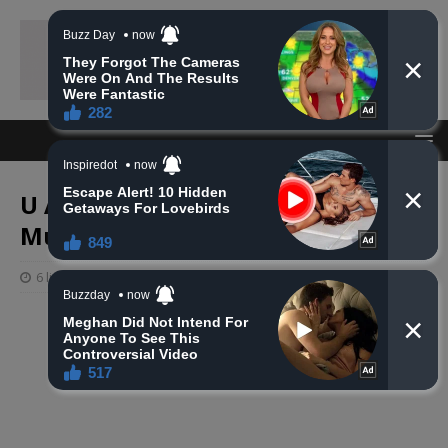
U Americi na Ahiret preselio
Mujčić Zurjet
6 listopada, 2020
haberhana