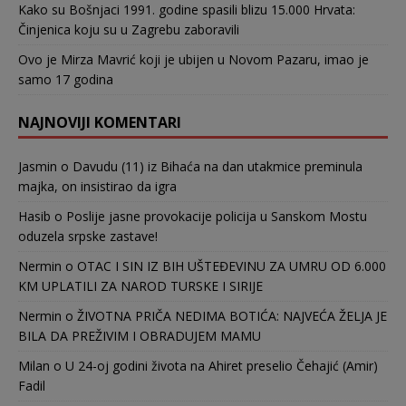
Kako su Bošnjaci 1991. godine spasili blizu 15.000 Hrvata:
Činjenica koju su u Zagrebu zaboravili
Ovo je Mirza Mavrić koji je ubijen u Novom Pazaru, imao je
samo 17 godina
NAJNOVIJI KOMENTARI
Jasmin
o
Davudu (11) iz Bihaća na dan utakmice preminula
majka, on insistirao da igra
Hasib
o
Poslije jasne provokacije policija u Sanskom Mostu
oduzela srpske zastave!
Nermin
o
OTAC I SIN IZ BIH UŠTEĐEVINU ZA UMRU OD 6.000
KM UPLATILI ZA NAROD TURSKE I SIRIJE
Nermin
o
ŽIVOTNA PRIČA NEDIMA BOTIĆA: NAJVEĆA ŽELJA JE
BILA DA PREŽIVIM I OBRADUJEM MAMU
Milan
o
U 24-oj godini života na Ahiret preselio Čehajić (Amir)
Fadil