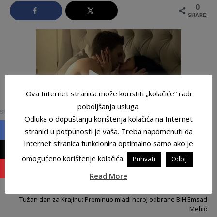
0
SHARES
Ova Internet stranica može koristiti „kolačiće“ radi
0
poboljšanja usluga.
SHARES
Odluka o dopuštanju korištenja kolačića na Internet
stranici u potpunosti je vaša. Treba napomenuti da
Internet stranica funkcionira optimalno samo ako je
PREVIOUS
omogućeno korištenje kolačića.
Prihvati
Odbij
Na Ahiret preselio Fazlić (Rasim) Mirza
Read More
NEXT
Tužan dan za Krajinu: Preminuo mladi heroj odbrane BiH Emsad
Mehić