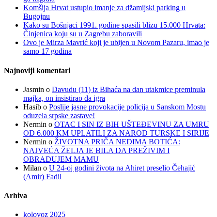
Komšija Hrvat ustupio imanje za džamijski parking u
Bugojnu
Kako su Bošnjaci 1991. godine spasili blizu 15.000 Hrvata:
Činjenica koju su u Zagrebu zaboravili
Ovo je Mirza Mavrić koji je ubijen u Novom Pazaru, imao je
samo 17 godina
Najnoviji komentari
Jasmin
o
Davudu (11) iz Bihaća na dan utakmice preminula
majka, on insistirao da igra
Hasib
o
Poslije jasne provokacije policija u Sanskom Mostu
oduzela srpske zastave!
Nermin
o
OTAC I SIN IZ BIH UŠTEĐEVINU ZA UMRU
OD 6.000 KM UPLATILI ZA NAROD TURSKE I SIRIJE
Nermin
o
ŽIVOTNA PRIČA NEDIMA BOTIĆA:
NAJVEĆA ŽELJA JE BILA DA PREŽIVIM I
OBRADUJEM MAMU
Milan
o
U 24-oj godini života na Ahiret preselio Čehajić
(Amir) Fadil
Arhiva
kolovoz 2025