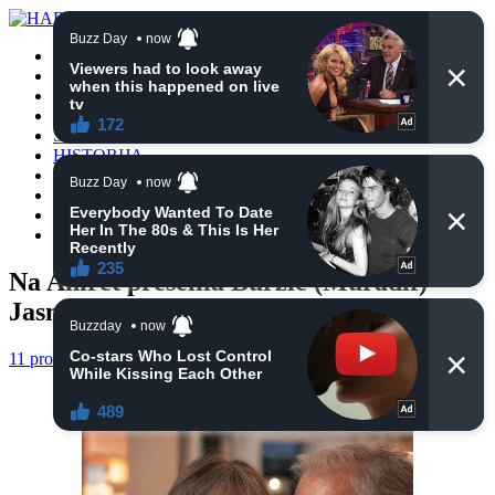
POČETNA
VIJESTI
BIH
TURSKA
SVIJET
HISTORIJA
RELIGIJA
ZANIMLJIVOSTI
CRNA HRONIKA
OBAVIJESTI
Na Ahiret preselila Burzić (Muradif)
Jasmina
11 prosinca, 2020
haberhana
VIJESTI
0