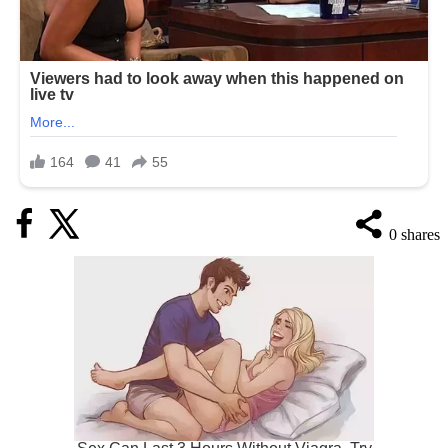
0
shares