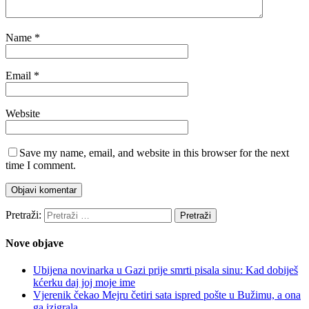
Name
*
Email
*
Website
Save my name, email, and website in this browser for the next
time I comment.
Pretraži:
Nove objave
Ubijena novinarka u Gazi prije smrti pisala sinu: Kad dobiješ
kćerku daj joj moje ime
Vjerenik čekao Mejru četiri sata ispred pošte u Bužimu, a ona
ga izigrala