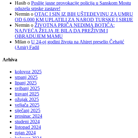
Hasib
o
Poslije jasne provokacije policija u Sanskom Mostu
oduzela srpske zastave!
Nermin
o
OTAC I SIN IZ BIH UŠTEĐEVINU ZA UMRU
OD 6.000 KM UPLATILI ZA NAROD TURSKE I SIRIJE
Nermin
o
ŽIVOTNA PRIČA NEDIMA BOTIĆA:
NAJVEĆA ŽELJA JE BILA DA PREŽIVIM I
OBRADUJEM MAMU
Milan
o
U 24-oj godini života na Ahiret preselio Čehajić
(Amir) Fadil
Arhiva
kolovoz 2025
srpanj 2025
lipanj 2025
svibanj 2025
travanj 2025
ožujak 2025
veljača 2025
siječanj 2025
prosinac 2024
studeni 2024
listopad 2024
rujan 2024