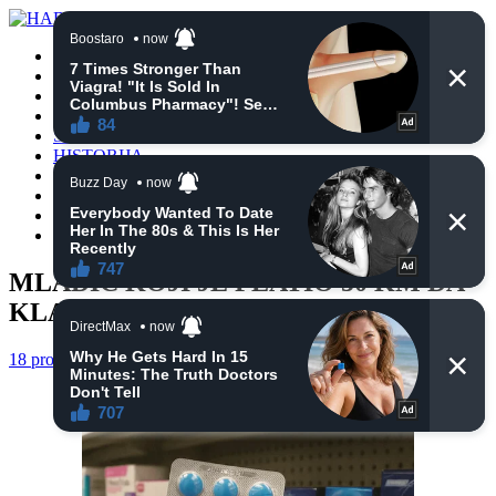
POČETNA
VIJESTI
BIH
TURSKA
SVIJET
HISTORIJA
RELIGIJA
ZANIMLJIVOSTI
CRNA HRONIKA
OBAVIJESTI
MLADIĆ KOJI JE PLATIO 50 KM DA
KLANJA SABAH-NAMAZ
18 prosinca, 2020
haberhana
RELIGIJA
0