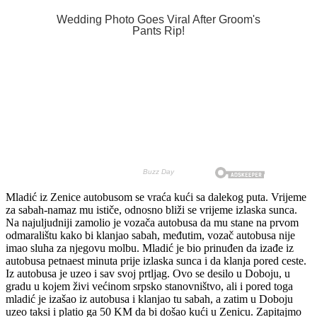
Mladić iz Zenice autobusom se vraća kući sa dalekog puta. Vrijeme
za sabah-namaz mu ističe, odnosno bliži se vrijeme izlaska sunca.
Na najuljudniji zamolio je vozača autobusa da mu stane na prvom
odmaralištu kako bi klanjao sabah, međutim, vozač autobusa nije
imao sluha za njegovu molbu. Mladić je bio prinuđen da izađe iz
autobusa petnaest minuta prije izlaska sunca i da klanja pored ceste.
Iz autobusa je uzeo i sav svoj prtljag. Ovo se desilo u Doboju, u
gradu u kojem živi većinom srpsko stanovništvo, ali i pored toga
mladić je izašao iz autobusa i klanjao tu sabah, a zatim u Doboju
uzeo taksi i platio ga 50 KM da bi došao kući u Zenicu. Zapitajmo