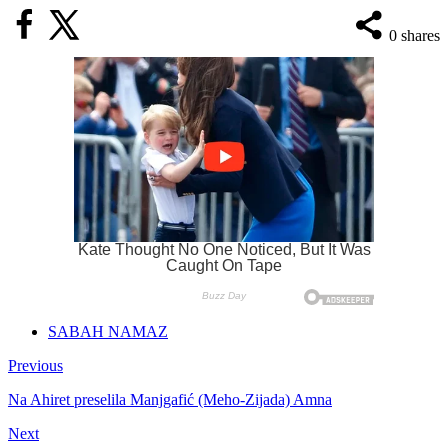
0
shares
SABAH NAMAZ
Previous
Na Ahiret preselila Manjgafić (Meho-Zijada) Amna
Next