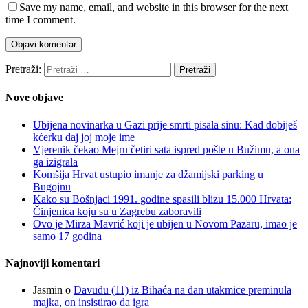
Save my name, email, and website in this browser for the next
time I comment.
Pretraži:
Nove objave
Ubijena novinarka u Gazi prije smrti pisala sinu: Kad dobiješ
kćerku daj joj moje ime
Vjerenik čekao Mejru četiri sata ispred pošte u Bužimu, a ona
ga izigrala
Komšija Hrvat ustupio imanje za džamijski parking u
Bugojnu
Kako su Bošnjaci 1991. godine spasili blizu 15.000 Hrvata:
Činjenica koju su u Zagrebu zaboravili
Ovo je Mirza Mavrić koji je ubijen u Novom Pazaru, imao je
samo 17 godina
Najnoviji komentari
Jasmin
o
Davudu (11) iz Bihaća na dan utakmice preminula
majka, on insistirao da igra