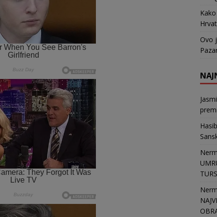
Kako 
Hrvat
Ovo j
Pazar
NAJ
Jasm
premi
Hasi
Sans
Nerm
UMRU
TURSK
Nerm
NAJV
OBR