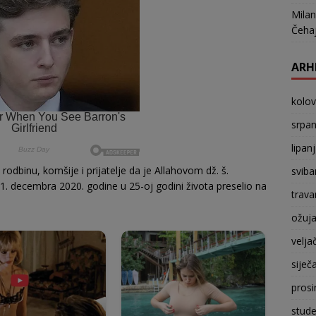
Milan
Čehaj
ARH
kolo
srpan
lipan
odbinu, komšije i prijatelje da je Allahovom dž. š.
sviba
. decembra 2020. godine u 25-oj godini života preselio na
trava
ožuj
velja
siječ
prosi
stude