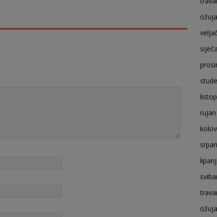
trava
ožuj
velja
siječ
prosi
stude
listo
rujan
kolo
srpan
lipan
sviba
trava
ožuj