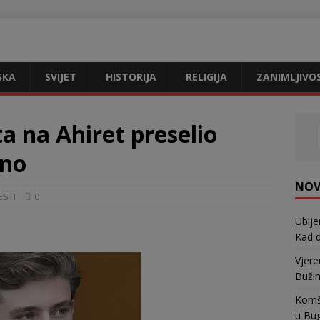
SKA
SVIJET
HISTORIJA
RELIGIJA
ZANIMLJIVO
ta na Ahiret preselio
ino
NOV
ESTI
0
Ubije
Kad d
Vjere
Bužim
Komši
u Bu