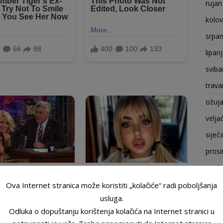
rujan
kolo
srpan
lipan
sviba
trava
ožuj
velja
siječ
prosi
stude
listo
Ova Internet stranica može koristiti „kolačiće“ radi poboljšanja
usluga.
rujan
Odluka o dopuštanju korištenja kolačića na Internet stranici u
kolo