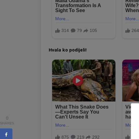
Hvala ko podijeli!
0
SHARES