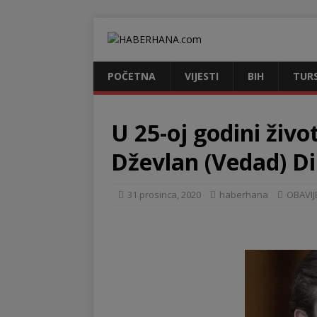
POČETNA
VIJESTI
BIH
TUR
U 25-oj godini živo
Dževlan (Vedad) D
31 prosinca, 2020
haberhana
OBAVIJ