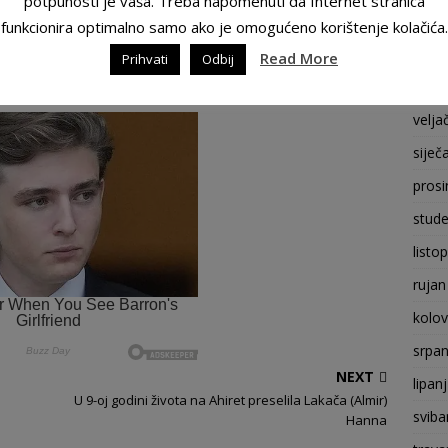
potpunosti je vaša. Treba napomenuti da Internet stranica
srpan
funkcionira optimalno samo ako je omogućeno korištenje kolačića.
sviba
Read More
Prihvati
Odbij
0
t
ožuj
SHARES
velja
siječ
prosi
stude
listo
rujan
kolo
srpan
NEXT
lipan
U 9-oj godini života na Ahiret preselila Lakača (Almir)
sviba
Hanna