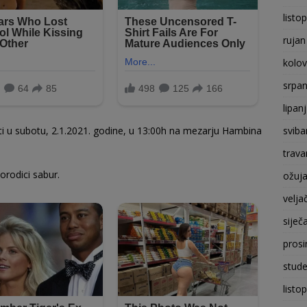
listo
rujan
kolo
srpan
lipan
sviba
i u subotu, 2.1.2021. godine, u 13:00h na mezarju Hambina
trava
orodici sabur.
ožuj
velja
siječ
prosi
stude
listo