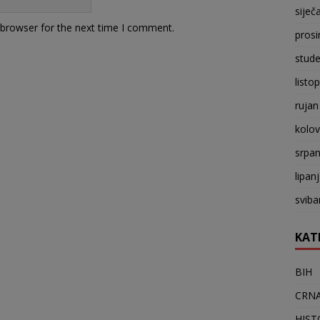
siječ
 browser for the next time I comment.
prosi
stude
listo
rujan
kolo
srpan
lipan
sviba
KAT
BIH
CRNA
HIST