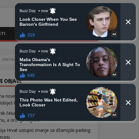
STI
CRNA HRONIKA
OBAVIJESTI
E OBJAVE
na novinarka u Gazi prije smrti pisala sinu:
obiješ kćerku daj joj moje ime
nik čekao Mejru četiri sata ispred pošte u
u, a ona ga izigrala
ja Hrvat ustupio imanje za džamijski parking
gojnu