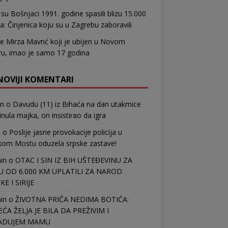
su Bošnjaci 1991. godine spasili blizu 15.000
a: Činjenica koju su u Zagrebu zaboravili
e Mirza Mavrić koji je ubijen u Novom
u, imao je samo 17 godina
NOVIJI KOMENTARI
in
o
Davudu (11) iz Bihaća na dan utakmice
nula majka, on insistirao da igra
b
o
Poslije jasne provokacije policija u
kom Mostu oduzela srpske zastave!
in
o
OTAC I SIN IZ BIH UŠTEĐEVINU ZA
 OD 6.000 KM UPLATILI ZA NAROD
E I SIRIJE
in
o
ŽIVOTNA PRIČA NEDIMA BOTIĆA:
EĆA ŽELJA JE BILA DA PREŽIVIM I
ADUJEM MAMU