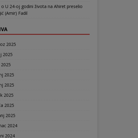
o
U 24-oj godini života na Ahiret preselio
ić (Amir) Fadil
IVA
voz 2025
j 2025
j 2025
nj 2025
nj 2025
ak 2025
ča 2025
anj 2025
nac 2024
ni 2024