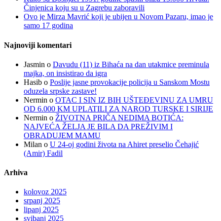
Činjenica koju su u Zagrebu zaboravili
Ovo je Mirza Mavrić koji je ubijen u Novom Pazaru, imao je
samo 17 godina
Najnoviji komentari
Jasmin
o
Davudu (11) iz Bihaća na dan utakmice preminula
majka, on insistirao da igra
Hasib
o
Poslije jasne provokacije policija u Sanskom Mostu
oduzela srpske zastave!
Nermin
o
OTAC I SIN IZ BIH UŠTEĐEVINU ZA UMRU
OD 6.000 KM UPLATILI ZA NAROD TURSKE I SIRIJE
Nermin
o
ŽIVOTNA PRIČA NEDIMA BOTIĆA:
NAJVEĆA ŽELJA JE BILA DA PREŽIVIM I
OBRADUJEM MAMU
Milan
o
U 24-oj godini života na Ahiret preselio Čehajić
(Amir) Fadil
Arhiva
kolovoz 2025
srpanj 2025
lipanj 2025
svibanj 2025