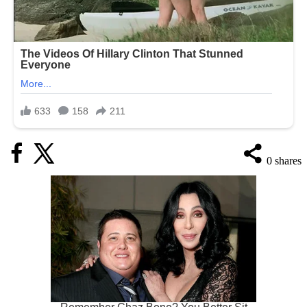
0
shares