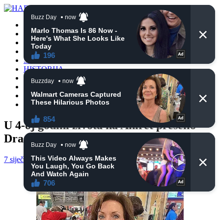
POČETNA
VIJESTI
BIH
TURSKA
SVIJET
HISTORIJA
RELIGIJA
ZANIMLJIVOSTI
CRNA HRONIKA
OBAVIJESTI
U 4-oj godini života na Ahiret preselio
Dragnić (Amer) Jan
7 siječnja, 2021
haberhana
POČETNA
0