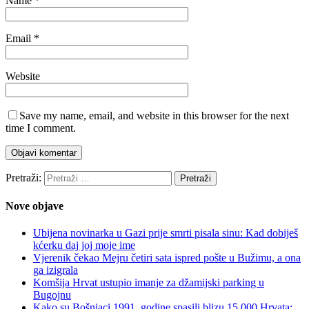
Name
*
Email
*
Website
Save my name, email, and website in this browser for the next
time I comment.
Pretraži:
Nove objave
Ubijena novinarka u Gazi prije smrti pisala sinu: Kad dobiješ
kćerku daj joj moje ime
Vjerenik čekao Mejru četiri sata ispred pošte u Bužimu, a ona
ga izigrala
Komšija Hrvat ustupio imanje za džamijski parking u
Bugojnu
Kako su Bošnjaci 1991. godine spasili blizu 15.000 Hrvata: