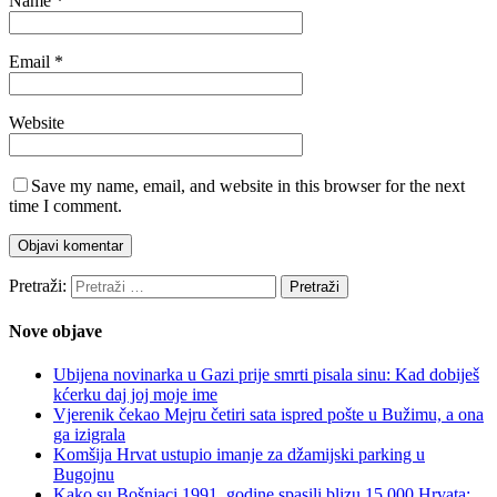
Name
*
Email
*
Website
Save my name, email, and website in this browser for the next
time I comment.
Pretraži:
Nove objave
Ubijena novinarka u Gazi prije smrti pisala sinu: Kad dobiješ
kćerku daj joj moje ime
Vjerenik čekao Mejru četiri sata ispred pošte u Bužimu, a ona
ga izigrala
Komšija Hrvat ustupio imanje za džamijski parking u
Bugojnu
Kako su Bošnjaci 1991. godine spasili blizu 15.000 Hrvata: