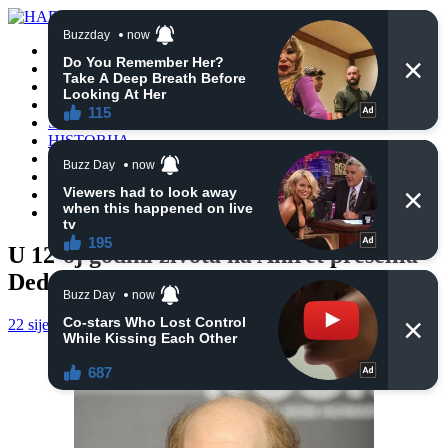
POČETNA
VIJESTI
BIH
TURSKA
SVIJET
HISTORIJA
RELIGIJA
ZANIMLJIVOSTI
CRNA HRONIKA
OBAVIJESTI
U 12-oj godini života na Ahiret preselila
Dedeić (Elvir) Hana
22 siječnja, 2021
haberhana
OBAVIJESTI
0