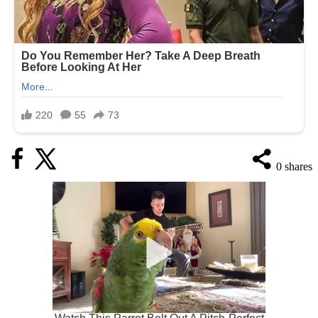
0
shares