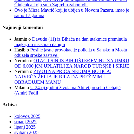
Činjenica koju su u Zagrebu zaboravili
Ovo je Mirza Mavrić koji je ubijen u Novom Pazaru, imao je
samo 17 godina
Najnoviji komentari
Jasmin
o
Davudu (11) iz Bihaća na dan utakmice preminula
majka, on insistirao da igra
Hasib
o
Poslije jasne provokacije policija u Sanskom Mostu
oduzela srpske zastave!
Nermin
o
OTAC I SIN IZ BIH UŠTEĐEVINU ZA UMRU
OD 6.000 KM UPLATILI ZA NAROD TURSKE I SIRIJE
Nermin
o
ŽIVOTNA PRIČA NEDIMA BOTIĆA:
NAJVEĆA ŽELJA JE BILA DA PREŽIVIM I
OBRADUJEM MAMU
Milan
o
U 24-oj godini života na Ahiret preselio Čehajić
(Amir) Fadil
Arhiva
kolovoz 2025
srpanj 2025
lipanj 2025
svibanj 2025