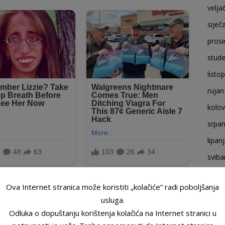
velja
siječ
prosi
stude
listo
rujan
kolo
srpan
lipan
sviba
trava
a Uvišeni Allah ne odbija dovu onoga koji Ga moli?” U nekim
Ova Internet stranica može koristiti „kolačiće“ radi poboljšanja
ožuj
a, sallalla­hu ‘alejhi ve sellem, navode se određena vremena
usluga.
 dove. Sto se tiče vremena, zadnja trećina noći ima po­sebnu
velja
Odluka o dopuštanju korištenja kolačića na Internet stranici u
 i period pred samu zoru, nakon obavljenog noćnog namaza.
siječ