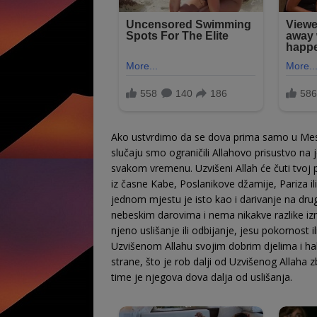
Ako ustvrdimo da se dova prima samo u Mes- 
slučaju smo ograničili Allahovo prisustvo na 
svakom vremenu. Uzvišeni Allah će čuti tvoj po
iz časne Kabe, Poslanikove džamije, Pariza i
jednom mjestu je isto kao i darivanje na dr
nebeskim darovima i nema nikakve razlike iz
njeno uslišanje ili odbijanje, jesu pokor­nost
Uzvišenom Allahu svojim dobrim djelima i hal
strane, što je rob dalji od Uzvišenog Allaha 
time je njegova dova dalja od uslišanja.