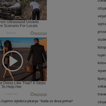
trava
ožuj
velja
siječ
prosi
stude
listo
rujan
kolo
srpan
lipan
sviba
trava
 ču­jemo sljedeća pitanja: ”Kada se dova prima?
ožuj