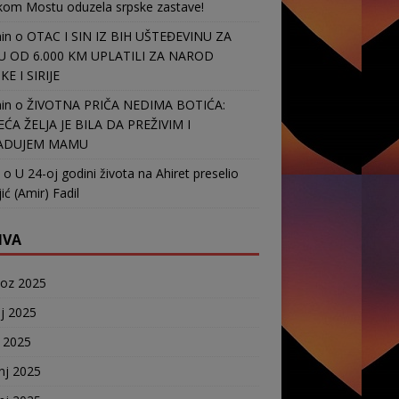
kom Mostu oduzela srpske zastave!
in
o
OTAC I SIN IZ BIH UŠTEĐEVINU ZA
 OD 6.000 KM UPLATILI ZA NAROD
E I SIRIJE
in
o
ŽIVOTNA PRIČA NEDIMA BOTIĆA:
EĆA ŽELJA JE BILA DA PREŽIVIM I
ADUJEM MAMU
o
U 24-oj godini života na Ahiret preselio
ić (Amir) Fadil
IVA
voz 2025
j 2025
j 2025
nj 2025