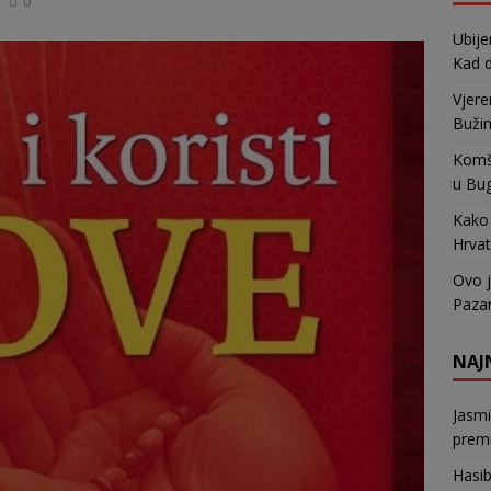
0
Ubije
Kad d
Vjere
Bužim
Komši
u Bu
Kako 
Hrvat
Ovo j
Pazar
NAJ
Jasm
premi
Hasi