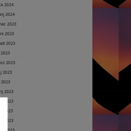
ča 2024
anj 2024
nac 2023
ni 2023
pad 2023
 2023
voz 2023
j 2023
j 2023
nj 2023
nj 2023
ak 2023
ča 2023
anj 2023