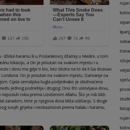
rujan
kolo
srpan
lipan
sviba
trava
džidul-haramu ili u Poslanikovoj džamiji u Medini, u tom
ožuj
jednu lokaciju, a On je prisutan na svakom mjestu i u
­ziv i dovu ma gdje ti bio, bez obzira na to da li Ga dozivao
velja
li Londona. On je prisutan na svakom mjestu. Da­rivanje na
siječ
ugom. Cijela zemaljska kugla podjednako je obu­hvaćena
među jednog podneblja i drugog. Ono što uslovljava dovu,
prosi
 ili neposluh roba prema Uzvišenom Allahu. Što je rob bliži
stude
al-zaradom, time je njegova dova bliža uslišanju. S druge
zbog svojih grijeha i neobazrivosti prema halalu i haramu,
listo
rujan
kolo