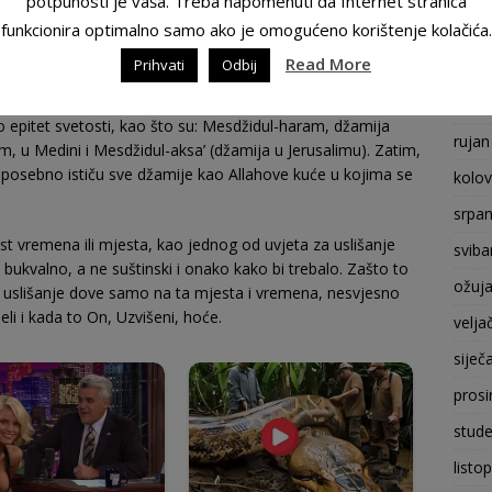
potpunosti je vaša. Treba napomenuti da Internet stranica
jznamenitije je Lejletul- kadr. Dova postača je primljena
di da u tom času između dove postača i Uzvišenog Allaha
funkcionira optimalno samo ako je omogućeno korištenje kolačića.
prosi
b zamoli i zatraži neko dobro između ezana i ikameta – i tu
Read More
Prihvati
Odbij
stude
remenima uslišane dove. U pogledu mjesta u kojima se dova
ama, na prvom mjestu spo­menut ćemo časna i posebno
listo
o epitet svetosti, kao što su: Mesdžidul-haram, džamija
rujan
lem, u Medini i Mesdžidul-aksa’ (džamija u Jerusalimu). Zatim,
posebno ističu sve džamije kao Allahove kuće u kojima se
kolo
srpan
st vremena ili mjesta, kao jednog od uvjeta za uslišanje
sviba
 bu­kvalno, a ne suštinski i onako kako bi trebalo. Zašto to
ožuj
usli­šanje dove samo na ta mjesta i vremena, nesvjesno
želi i kada to On, Uzvišeni, hoće.
velja
siječ
prosi
stude
listo