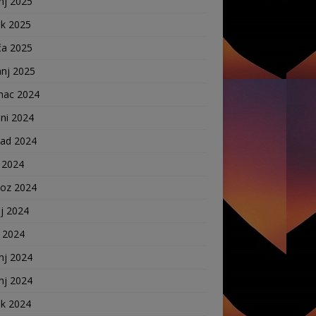
nj 2025
ak 2025
ča 2025
anj 2025
nac 2024
ni 2024
pad 2024
 2024
voz 2024
j 2024
j 2024
nj 2024
nj 2024
ak 2024