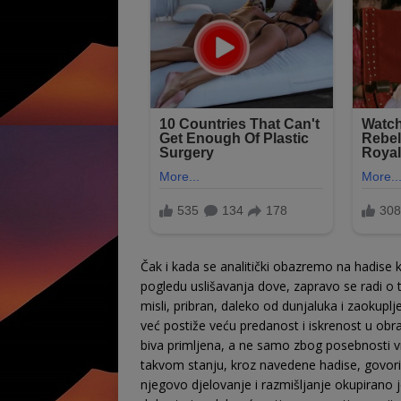
Čak i kada se analitički obazremo na hadise
pogledu uslišavanja dove, zapravo se radi o 
misli, pribran, daleko od dunjaluka i zaokupl
već postiže veću predanost i iskrenost u obr
biva primljena, a ne samo zbog poseb­nosti v
takvom stanju, kroz navedene hadise, go­vori d
njegovo djelovanje i razmišljanje okupi­rano j