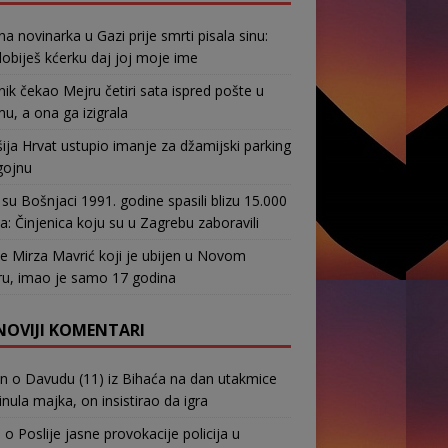
na novinarka u Gazi prije smrti pisala sinu:
obiješ kćerku daj joj moje ime
nik čekao Mejru četiri sata ispred pošte u
u, a ona ga izigrala
ja Hrvat ustupio imanje za džamijski parking
gojnu
su Bošnjaci 1991. godine spasili blizu 15.000
a: Činjenica koju su u Zagrebu zaboravili
e Mirza Mavrić koji je ubijen u Novom
u, imao je samo 17 godina
NOVIJI KOMENTARI
in
o
Davudu (11) iz Bihaća na dan utakmice
nula majka, on insistirao da igra
b
o
Poslije jasne provokacije policija u