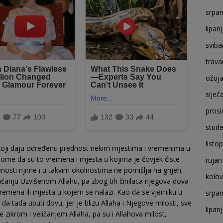
srpan
lipan
sviba
trava
ožuj
siječ
prosi
stude
listo
 koji daju određenu prednost nekim mjestima i vreme­nima u
tome da su to vremena i mjesta u kojima je čovjek čiste
rujan
jenosti njime i u takvim okolnostima ne pomišlja na grijeh,
kolo
aćanju Uzvišenom Allahu, pa zbog tih činilaca njegova dova
remena ili mjesta u kojem se nalazi. Kao da se vjerniku u
srpan
a tada uputi dovu, jer je blizu Allaha i Njegove milosti, sve
lipan
e zikrom i veličanjem Allaha, pa su i Allahova milost,