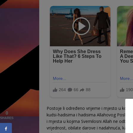
Postoje li određeno vrijeme i mjesto u kojim
0
kudsi-hadisima i hadisima Allahovog Poslanik
SHARES
i mjesta u kojima Svemilosni Allah ne odbija
vrijednost, obilate darove i nadahnuća, kao