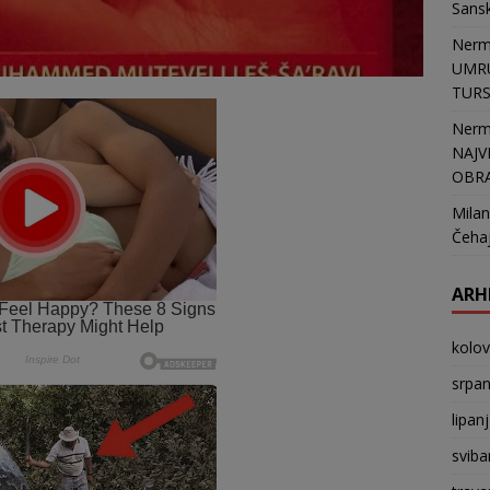
Sans
Nerm
UMRU
TURSK
Nerm
NAJV
OBR
Milan
Čehaj
ARH
kolo
srpan
lipan
sviba