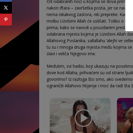
Od odabranih noći u kojima se dova prima, na
nakon iftara – zavr­šetka posta, jer se navo
nema nikakvog zastora, niti prepreke. Kad ro
molbu Uzvišeni Allah će uslišati. Toliko o v
prima, kako se na­vodi u pouzdanim predaj
odabrana mjesta ko­jima je Uzvišeni Allah da
Allahovog Poslanika, sal­lallahu ‘alejhi ve sel
tu su i mnoga druga mjesta među kojima se 
slavi i veliča Njegovo ime.
Međutim, svi hadisi, koji ukazuju na posebno
dove kod Allaha, prihvaćeni su od strane ljudi
govorimo? Iz razloga što smo, ako svedemo 
ograničili Allahovo htijenje i moć da radi šta 