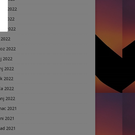
nac 2022
ni 2022
pad 2022
 2022
voz 2022
j 2022
nj 2022
ak 2022
ča 2022
anj 2022
nac 2021
ni 2021
pad 2021