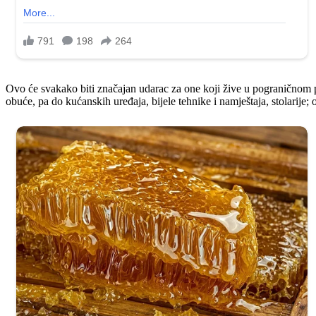
Ovo će svakako biti značajan udarac za one koji žive u pograničnom po
obuće, pa do kućanskih uređaja, bijele tehnike i namještaja, stolarij