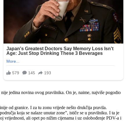
nije jedina novina ovog pravilnika. On je, naime, najviše pogodio
ije od granice. I za tu zonu vrijede nešto drukčija pravila.
dručja koja se nalaze unutar zone”, ističe se u pravilniku. I ta je
oj vrijednosti, ali opet po nižim cijenama i uz oslobođenje PDV-a i