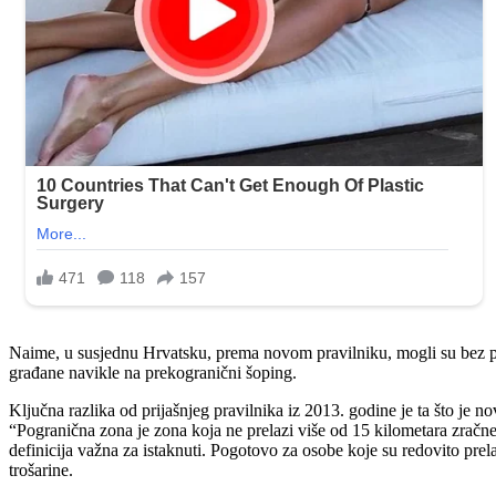
Naime, u susjednu Hrvatsku, prema novom pravilniku, mogli su bez pla
građane navikle na prekogranični šoping.
Ključna razlika od prijašnjeg pravilnika iz 2013. godine je ta što je n
“Pogranična zona je zona koja ne prelazi više od 15 kilometara zračne u
definicija važna za istaknuti. Pogotovo za osobe koje su redovito pre
trošarine.