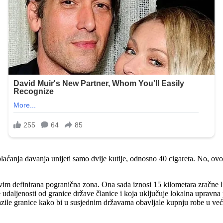
ćanja davanja unijeti samo dvije kutije, odnosno 40 cigareta. No, ovo 
ovim definirana pogranična zona. Ona sada iznosi 15 kilometara zračne lin
daljenosti od granice države članice i koja uključuje lokalna upravna po
lazile granice kako bi u susjednim državama obavljale kupnju robe u već