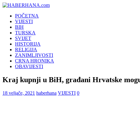
POČETNA
VIJESTI
BIH
TURSKA
SVIJET
HISTORIJA
RELIGIJA
ZANIMLJIVOSTI
CRNA HRONIKA
OBAVIJESTI
Kraj kupnji u BiH, građani Hrvatske mogu
18 veljače, 2021
haberhana
VIJESTI
0