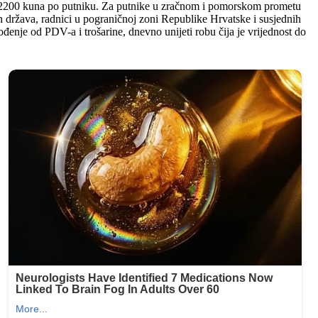
od 2200 kuna po putniku. Za putnike u zračnom i pomorskom prometu
 država, radnici u pograničnoj zoni Republike Hrvatske i susjednih
đenje od PDV-a i trošarine, dnevno unijeti robu čija je vrijednost do