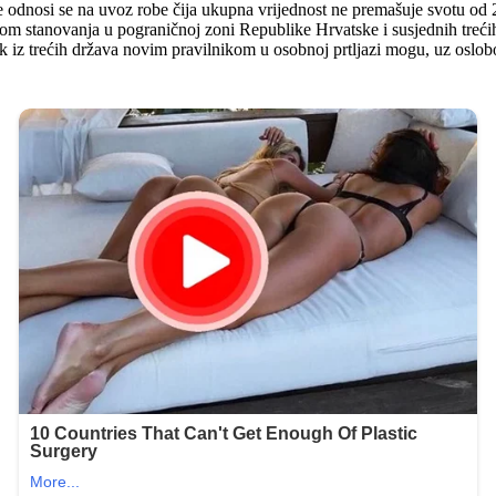
ne odnosi se na uvoz robe čija ukupna vrijednost ne premašuje svotu 
m stanovanja u pograničnoj zoni Republike Hrvatske i susjednih trećih
ak iz trećih država novim pravilnikom u osobnoj prtljazi mogu, uz oslobo