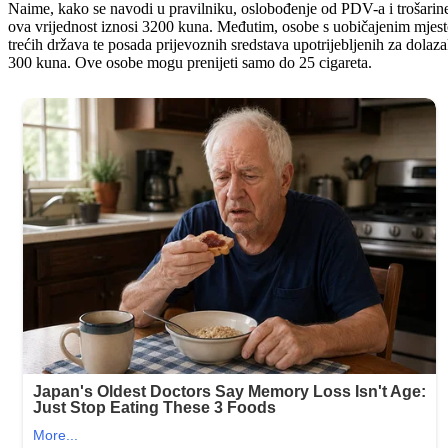
Naime, kako se navodi u pravilniku, oslobođenje od PDV-a i trošari
ova vrijednost iznosi 3200 kuna. Međutim, osobe s uobičajenim mjesto
trećih država te posada prijevoznih sredstava upotrijebljenih za dolaz
300 kuna. Ove osobe mogu prenijeti samo do 25 cigareta.