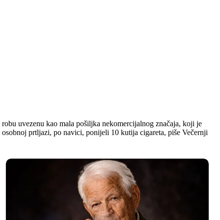
za robu uvezenu kao mala pošiljka nekomercijalnog značaja, koji je
obnoj prtljazi, po navici, ponijeli 10 kutija cigareta, piše Večernji