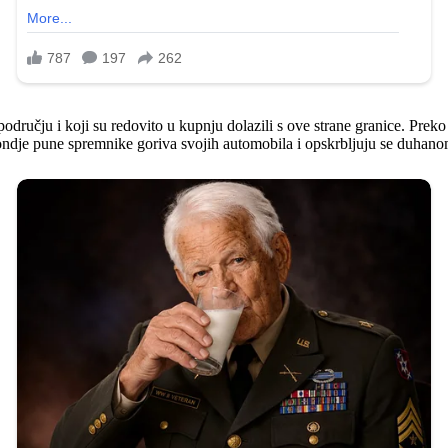
dručju i koji su redovito u kupnju dolazili s ove strane granice. Preko
e; ondje pune spremnike goriva svojih automobila i opskrbljuju se duhano