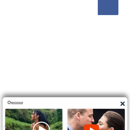
0
shares