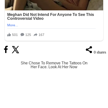
0
shares