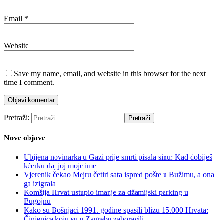
Email
*
Website
Save my name, email, and website in this browser for the next
time I comment.
Pretraži:
Nove objave
Ubijena novinarka u Gazi prije smrti pisala sinu: Kad dobiješ
kćerku daj joj moje ime
Vjerenik čekao Mejru četiri sata ispred pošte u Bužimu, a ona
ga izigrala
Komšija Hrvat ustupio imanje za džamijski parking u
Bugojnu
Kako su Bošnjaci 1991. godine spasili blizu 15.000 Hrvata:
Činjenica koju su u Zagrebu zaboravili