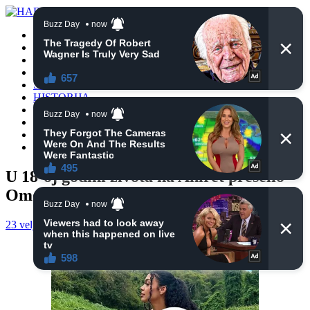
POČETNA
VIJESTI
BIH
TURSKA
SVIJET
HISTORIJA
RELIGIJA
ZANIMLJIVOSTI
CRNA HRONIKA
OBAVIJESTI
U 18-oj godini života na Ahiret preselio
Omerović (Fuada) Eldin
23 veljače, 2021
haberhana
OBAVIJESTI
0