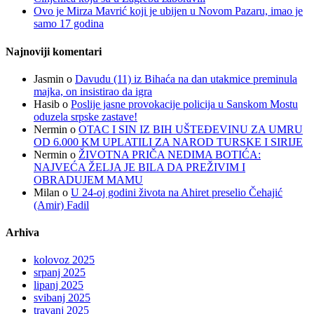
Ovo je Mirza Mavrić koji je ubijen u Novom Pazaru, imao je
samo 17 godina
Najnoviji komentari
Jasmin
o
Davudu (11) iz Bihaća na dan utakmice preminula
majka, on insistirao da igra
Hasib
o
Poslije jasne provokacije policija u Sanskom Mostu
oduzela srpske zastave!
Nermin
o
OTAC I SIN IZ BIH UŠTEĐEVINU ZA UMRU
OD 6.000 KM UPLATILI ZA NAROD TURSKE I SIRIJE
Nermin
o
ŽIVOTNA PRIČA NEDIMA BOTIĆA:
NAJVEĆA ŽELJA JE BILA DA PREŽIVIM I
OBRADUJEM MAMU
Milan
o
U 24-oj godini života na Ahiret preselio Čehajić
(Amir) Fadil
Arhiva
kolovoz 2025
srpanj 2025
lipanj 2025
svibanj 2025
travanj 2025