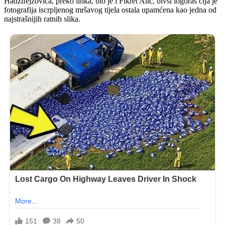
Hadžifejzovića, preko linka, bio je i Fikret Alić, bivši logoraš čija je
fotografija iscrpljenog mršavog tijela ostala upamćena kao jedna od
najstrašnijih ratnih slika.