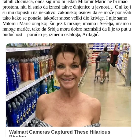
ratnih zločinaca, onda sigurno ni jedan Milomir Marić ne bi imao
prostora, niti bi smio da iznosi takve činjenice u javnost… Oni koji
su mu dopustili na nekakvoj zakonskoj osnovi da se može ponašati
tako kako se ponaša, također snose veliki dio krivice. I nije samo
Milomir Marić onaj koji širi jezik mržnje, imamo i Šešelja, imamo i
mnoge mariće, tako da Srbija mora dobro razmisliti da li je to put u
budućnost – poručio je, između ostaloga, Arifagić.