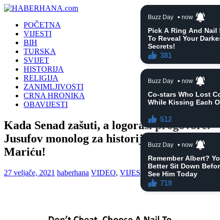
POČETNA
VIJESTI
BIH
TURSKA
SVIJET
HISTORIJA
RELIGIJA
ZANIMLJIVOSTI
CRNA HRONIKA
OBAVIJESTI
Kada Senad zašuti, a logoraši progovore.
Jusufov monolog za historiju, slušaj
Mariću!
27 veljače, 2021
haberhana
VIDEO
,
VIJESTI
0