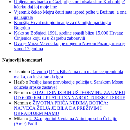
Ubijena novinarka u Gazi prije smrti pisala sinu: Kad dobiješ
kćerku daj joj moje ime
Vjerenik čekao Mejru četiri sata ispred pošte u Bužimu, a ona
ga izigrala
Komšija Hrvat ustupio imanje za džamijski parking u
Bugojnu
Kako su Bošnjaci 1991. godine spasili blizu 15.000 Hrvata:
Činjenica koju su u Zagrebu zaboravili
Ovo je Mirza Mavrić koji je ubijen u Novom Pazaru, imao je
samo 17 godina
Najnoviji komentari
Jasmin
o
Davudu (11) iz Bihaća na dan utakmice preminula
majka, on insistirao da igra
Hasib
o
Poslije jasne provokacije policija u Sanskom Mostu
oduzela srpske zastave!
Nermin
o
OTAC I SIN IZ BIH UŠTEĐEVINU ZA UMRU
OD 6.000 KM UPLATILI ZA NAROD TURSKE I SIRIJE
Nermin
o
ŽIVOTNA PRIČA NEDIMA BOTIĆA:
NAJVEĆA ŽELJA JE BILA DA PREŽIVIM I
OBRADUJEM MAMU
Milan
o
U 24-oj godini života na Ahiret preselio Čehajić
(Amir) Fadil