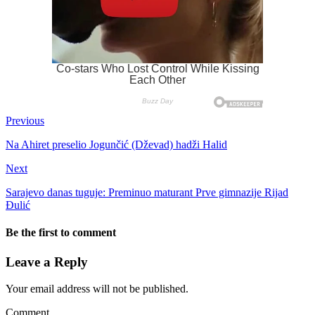
Previous
Na Ahiret preselio Jogunčić (Dževad) hadži Halid
Next
Sarajevo danas tuguje: Preminuo maturant Prve gimnazije Rijad
Đulić
Be the first to comment
Leave a Reply
Your email address will not be published.
Comment