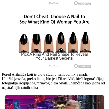
Pored Arifagića koji je bio u studiju, sagovornik Senada
Hadžifejzovića, preko linka, bio je i Fikret Alić, bivši logoraš čija je
fotografija iscrpljenog mršavog tijela ostala upamćena kao jedna od
najstrašnijih ratnih slika