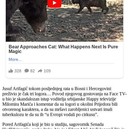
Jusuf Arifagić tokom posljednjeg rata u Bosni i Hercegovini
preživio je čak tri logora… Povod njegovog gostovanja na Face TV-
u bio je skandalozan istup voditelja srbijanske Happy televizije
Milomira Marića i komentar da su logori u okolini Prijedora bili
otvorenog karaktera, a da su mršavi zarobljenici ustvari imali
tuberkulozu te da su ih “u Evropi vodali po cirkusu”.
Pored Arifagića koji je bio u studiju, sagovornik Senada