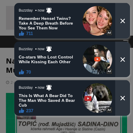
Na Ahiret preselila Topić (rođ.
Mujadžić) Sadina-Dino
2 ožujka, 2021
haberhana