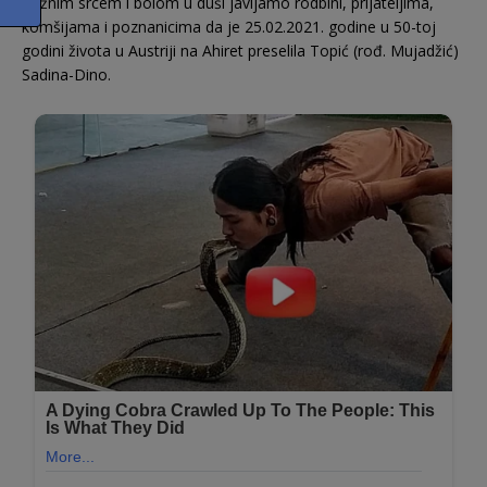
Tužnim srcem i bolom u duši javljamo rodbini, prijateljima,
komšijama i poznanicima da je 25.02.2021. godine u 50-toj
godini života u Austriji na Ahiret preselila Topić (rođ. Mujadžić)
Sadina-Dino.