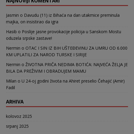
NAJNOVIJI KOMENTARI
Jasmin
o
Davudu (11) iz Bihaća na dan utakmice preminula
majka, on insistirao da igra
Hasib
o
Poslije jasne provokacije policija u Sanskom Mostu
oduzela srpske zastave!
Nermin
o
OTAC I SIN IZ BIH UŠTEĐEVINU ZA UMRU OD 6.000
KM UPLATILI ZA NAROD TURSKE I SIRIJE
Nermin
o
ŽIVOTNA PRIČA NEDIMA BOTIĆA: NAJVEĆA ŽELJA JE
BILA DA PREŽIVIM I OBRADUJEM MAMU
Milan
o
U 24-oj godini života na Ahiret preselio Čehajić (Amir)
Fadil
ARHIVA
kolovoz 2025
srpanj 2025