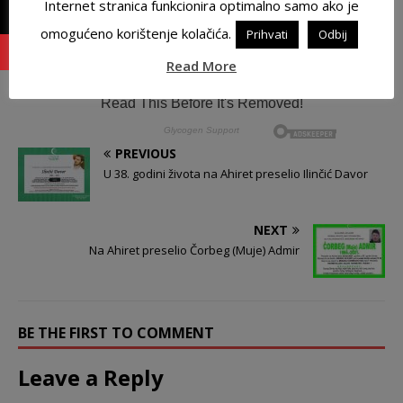
Internet stranica funkcionira optimalno samo ako je
omogućeno korištenje kolačića.
Prihvati
Odbij
Read More
PREVIOUS
U 38. godini života na Ahiret preselio Ilinčić Davor
NEXT
Na Ahiret preselio Čorbeg (Muje) Admir
BE THE FIRST TO COMMENT
Leave a Reply