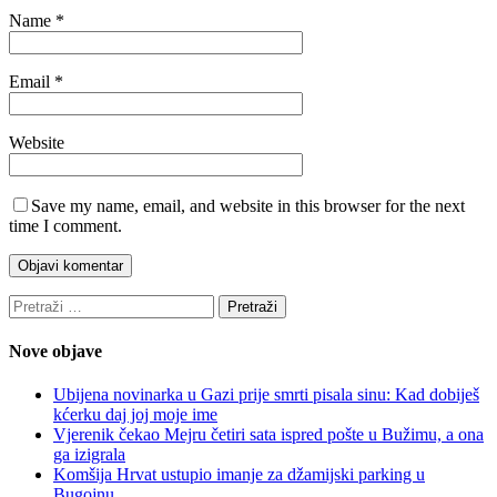
Name
*
Email
*
Website
Save my name, email, and website in this browser for the next
time I comment.
Pretraži:
Nove objave
Ubijena novinarka u Gazi prije smrti pisala sinu: Kad dobiješ
kćerku daj joj moje ime
Vjerenik čekao Mejru četiri sata ispred pošte u Bužimu, a ona
ga izigrala
Komšija Hrvat ustupio imanje za džamijski parking u
Bugojnu