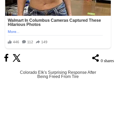
0
shares