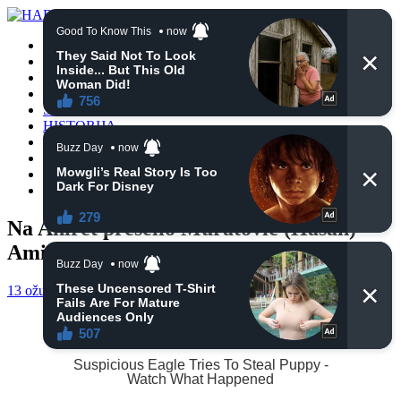
POČETNA
VIJESTI
BIH
TURSKA
SVIJET
HISTORIJA
RELIGIJA
ZANIMLJIVOSTI
CRNA HRONIKA
OBAVIJESTI
Na Ahiret preselio Muratović (Hasan)
Amir
13 ožujka, 2021
haberhana
OBAVIJESTI
0