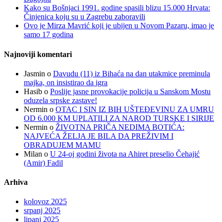
Kako su Bošnjaci 1991. godine spasili blizu 15.000 Hrvata:
Činjenica koju su u Zagrebu zaboravili
Ovo je Mirza Mavrić koji je ubijen u Novom Pazaru, imao je
samo 17 godina
Najnoviji komentari
Jasmin
o
Davudu (11) iz Bihaća na dan utakmice preminula
majka, on insistirao da igra
Hasib
o
Poslije jasne provokacije policija u Sanskom Mostu
oduzela srpske zastave!
Nermin
o
OTAC I SIN IZ BIH UŠTEĐEVINU ZA UMRU
OD 6.000 KM UPLATILI ZA NAROD TURSKE I SIRIJE
Nermin
o
ŽIVOTNA PRIČA NEDIMA BOTIĆA:
NAJVEĆA ŽELJA JE BILA DA PREŽIVIM I
OBRADUJEM MAMU
Milan
o
U 24-oj godini života na Ahiret preselio Čehajić
(Amir) Fadil
Arhiva
kolovoz 2025
srpanj 2025
lipanj 2025