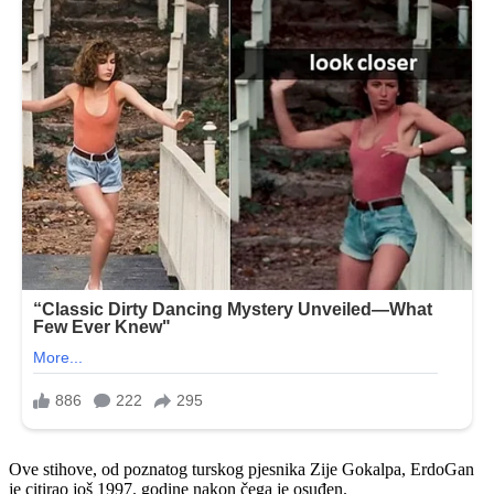
Ove stihove, od poznatog turskog pjesnika Zije Gokalpa, ErdoGan
je citirao još 1997. godine nakon čega je osuđen.