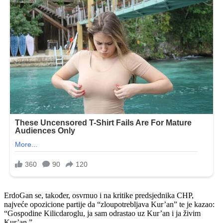
ErdoGan se, također, osvrnuo i na kritike predsjednika CHP,
najveće opozicione partije da “zloupotrebljava Kur’an” te je kazao:
“Gospodine Kilicdaroglu, ja sam odrastao uz Kur’an i ja živim
Kur’an.”