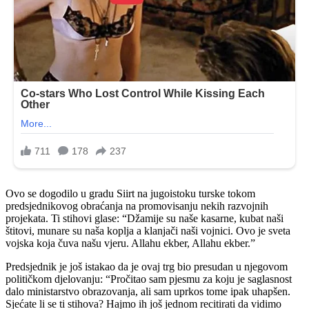
Ovo se dogodilo u gradu Siirt na jugoistoku turske tokom
predsjednikovog obraćanja na promovisanju nekih razvojnih
projekata. Ti stihovi glase: “Džamije su naše kasarne, kubat naši
štitovi, munare su naša koplja a klanjači naši vojnici. Ovo je sveta
vojska koja čuva našu vjeru. Allahu ekber, Allahu ekber.”
Predsjednik je još istakao da je ovaj trg bio presudan u njegovom
političkom djelovanju: “Pročitao sam pjesmu za koju je saglasnost
dalo ministarstvo obrazovanja, ali sam uprkos tome ipak uhapšen.
Sjećate li se ti stihova? Hajmo ih još jednom recitirati da vidimo