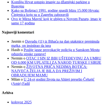
Komšija Hrvat ustupio imanje za džamijski parking u
Bugojnu
Kako su Bošnjaci 1991. godine spasili blizu 15.000 Hrvata:
Činjenica koju su u Zagrebu zaboravili
Ovo je Mirza Mavrić koji je ubijen u Novom Pazaru, imao je
samo 17 godina
Najnoviji komentari
Jasmin
o
Davudu (11) iz Bihaća na dan utakmice preminula
majka, on insistirao da igra
Hasib
o
Poslije jasne provokacije policija u Sanskom Mostu
oduzela srpske zastave!
Nermin
o
OTAC I SIN IZ BIH UŠTEĐEVINU ZA UMRU
OD 6.000 KM UPLATILI ZA NAROD TURSKE I SIRIJE
Nermin
o
ŽIVOTNA PRIČA NEDIMA BOTIĆA:
NAJVEĆA ŽELJA JE BILA DA PREŽIVIM I
OBRADUJEM MAMU
Milan
o
U 24-oj godini života na Ahiret preselio Čehajić
(Amir) Fadil
Arhiva
kolovoz 2025