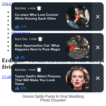
POČETNA
VIJESTI
BIH
TURSKA
SVIJET
HISTORIJA
RELIGIJA
ZANIMLJIVOSTI
CRNA HRONIKA
OBAVIJESTI
Erdogan: “Ja sam odrastao uz Kur’an i ja
živim Kur’an”
15 ožujka, 2021
haberhana
POČETNA
0