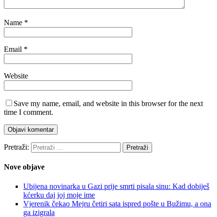
Name
*
Email
*
Website
Save my name, email, and website in this browser for the next
time I comment.
Pretraži:
Nove objave
Ubijena novinarka u Gazi prije smrti pisala sinu: Kad dobiješ
kćerku daj joj moje ime
Vjerenik čekao Mejru četiri sata ispred pošte u Bužimu, a ona
ga izigrala