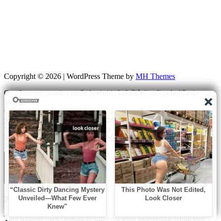
Copyright © 2026 | WordPress Theme by
MH Themes
Ova Internet stranica može koristiti „kolačiće“ radi poboljšanja
usluga.
Odluka o dopuštanju korištenja kolačića na Internet stranici u
potpunosti je vaša. Treba napomenuti da Internet stranica
funkcionira optimalno samo ako je omogućeno korištenje
kolačića.
Prihvati
Odbij
Read More
Privacy & Cookies Policy
Zatvori
Privacy Overview
This website uses cookies to improve your experience while you