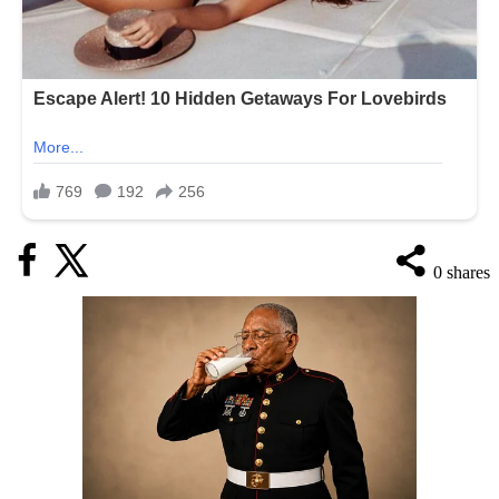
0
shares