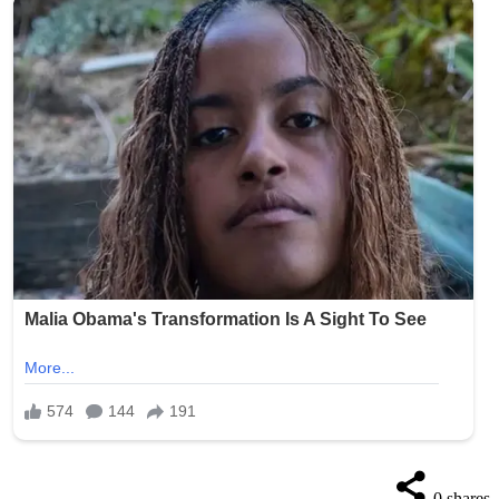
0
shares