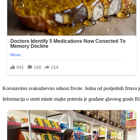
Koronavirus svakodnevno odnosi živote. Jedna od posljednih žrtava j
Informacija o smrti mlade majke potresla je građane glavnog grada BiH