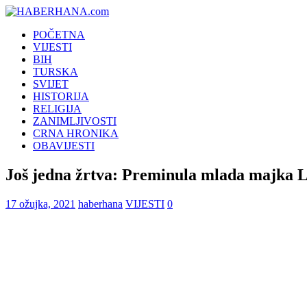
POČETNA
VIJESTI
BIH
TURSKA
SVIJET
HISTORIJA
RELIGIJA
ZANIMLJIVOSTI
CRNA HRONIKA
OBAVIJESTI
Još jedna žrtva: Preminula mlada majka L
17 ožujka, 2021
haberhana
VIJESTI
0