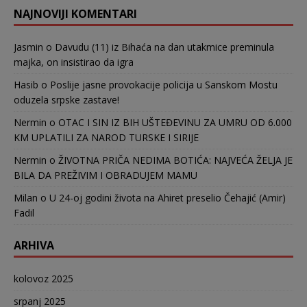
NAJNOVIJI KOMENTARI
Jasmin
o
Davudu (11) iz Bihaća na dan utakmice preminula
majka, on insistirao da igra
Hasib
o
Poslije jasne provokacije policija u Sanskom Mostu
oduzela srpske zastave!
Nermin
o
OTAC I SIN IZ BIH UŠTEĐEVINU ZA UMRU OD 6.000
KM UPLATILI ZA NAROD TURSKE I SIRIJE
Nermin
o
ŽIVOTNA PRIČA NEDIMA BOTIĆA: NAJVEĆA ŽELJA JE
BILA DA PREŽIVIM I OBRADUJEM MAMU
Milan
o
U 24-oj godini života na Ahiret preselio Čehajić (Amir)
Fadil
ARHIVA
kolovoz 2025
srpanj 2025