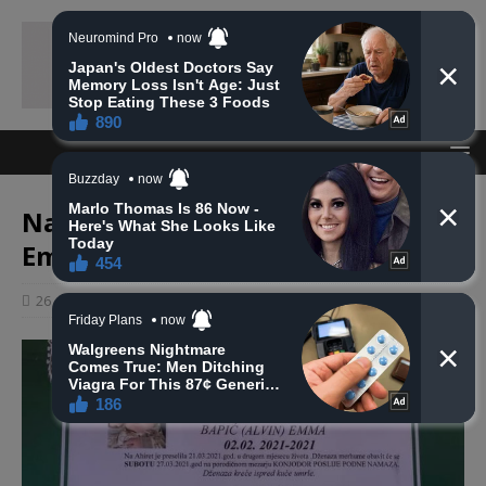
Na Ahiret preselila Bapić (Alvin)
Emma
26 ožujka, 2021
haberhana