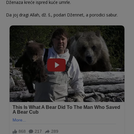
Dženaza kreće ispred kuće umrle.
Da joj dragi Allah, dž. š., podari Džennet, a porodici sabur.