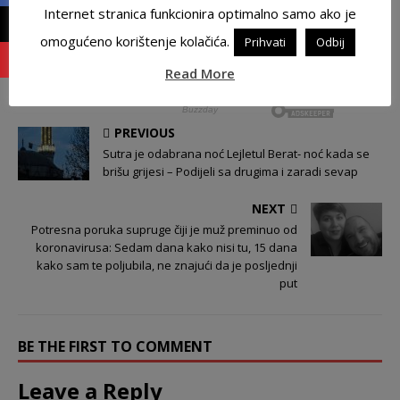
Internet stranica funkcionira optimalno samo ako je
omogućeno korištenje kolačića.
Prihvati
Odbij
Read More
PREVIOUS
Sutra je odabrana noć Lejletul Berat- noć kada se
brišu grijesi – Podijeli sa drugima i zaradi sevap
NEXT
Potresna poruka supruge čiji je muž preminuo od
koronavirusa: Sedam dana kako nisi tu, 15 dana
kako sam te poljubila, ne znajući da je posljednji
put
BE THE FIRST TO COMMENT
Leave a Reply