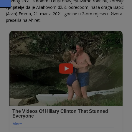
Tužnog srca i s bolom u duši obavještavamo rodbinu, komšije
i prijatelje da je Allahovom dž. š. odredbom, naša draga Bapić
(Alvin) Emma, 21. marta 2021. godine u 2-om mjesecu života
preselila na Ahiret.