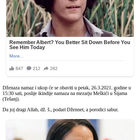
Dženaza namaz i ukop će se obaviti u petak, 26.3.2021. godine u
15:30 sati, poslije ikindije namaza na mezarju Meškići u Šijama
(Tešanj).
Da joj dragi Allah, dž. š., podari Džennet, a porodici sabur.