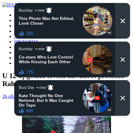
POČETNA
VIJESTI
BIH
TURSKA
SVIJET
HISTORIJA
RELIGIJA
ZANIMLJIVOSTI
CRNA HRONIKA
OBAVIJESTI
U 12-oj godini života na Ahiret preselila
Rahmanović (Amir) Enida
26 ožujka, 2021
haberhana
OBAVIJESTI
0