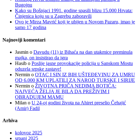
Bugojnu
Kako su Bošnjaci 1991. godine spasili blizu 15.000 Hrvata:
Činjenica koju su u Zagrebu zaboravili
Ovo je Mirza Mavrić koji je ubijen u Novom Pazaru, imao je
samo 17 godina
Najnoviji komentari
Jasmin
o
Davudu (11) iz Bihaća na dan utakmice preminula
majka, on insistirao da igra
Hasib
o
Poslije jasne provokacije policija u Sanskom Mostu
oduzela srpske zastave!
Nermin
o
OTAC I SIN IZ BIH UŠTEĐEVINU ZA UMRU
OD 6.000 KM UPLATILI ZA NAROD TURSKE I SIRIJE
Nermin
o
ŽIVOTNA PRIČA NEDIMA BOTIĆA:
NAJVEĆA ŽELJA JE BILA DA PREŽIVIM I
OBRADUJEM MAMU
Milan
o
U 24-oj godini života na Ahiret preselio Čehajić
(Amir) Fadil
Arhiva
kolovoz 2025
srpanj 2025