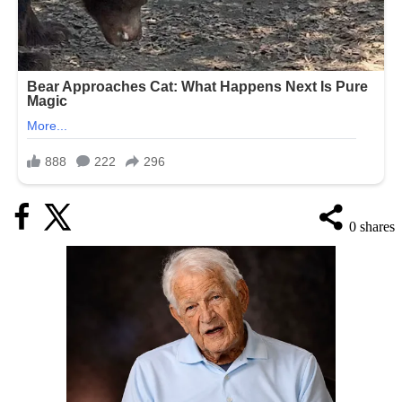
0
shares