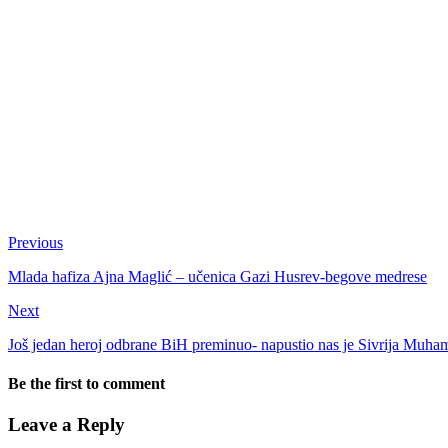
Previous
Mlada hafiza Ajna Maglić – učenica Gazi Husrev-begove medrese
Next
Još jedan heroj odbrane BiH preminuo- napustio nas je Sivrija Mu
Be the first to comment
Leave a Reply