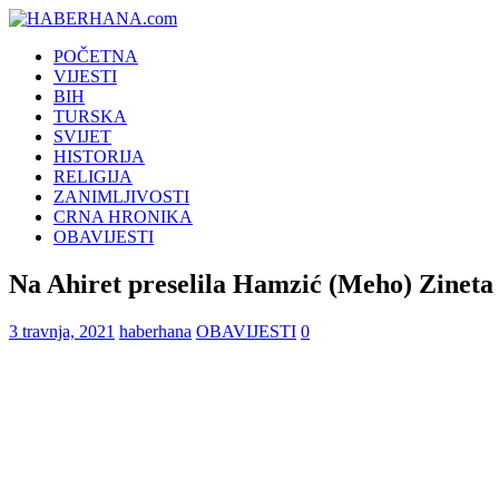
POČETNA
VIJESTI
BIH
TURSKA
SVIJET
HISTORIJA
RELIGIJA
ZANIMLJIVOSTI
CRNA HRONIKA
OBAVIJESTI
Na Ahiret preselila Hamzić (Meho) Zineta 
3 travnja, 2021
haberhana
OBAVIJESTI
0