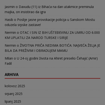
Jasmin
o
Davudu (11) iz Bihaća na dan utakmice preminula
majka, on insistirao da igra
Hasib
o
Poslije jasne provokacije policija u Sanskom Mostu
oduzela srpske zastave!
Nermin
o
OTAC I SIN IZ BIH UŠTEĐEVINU ZA UMRU OD 6.000
KM UPLATILI ZA NAROD TURSKE I SIRIJE
Nermin
o
ŽIVOTNA PRIČA NEDIMA BOTIĆA: NAJVEĆA ŽELJA JE
BILA DA PREŽIVIM I OBRADUJEM MAMU
Milan
o
U 24-oj godini života na Ahiret preselio Čehajić (Amir)
Fadil
ARHIVA
kolovoz 2025
srpanj 2025
lipanj 2025