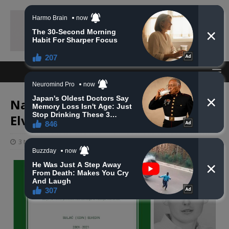
Na Ahiret preselio Suljić (Edin)
Elvedin
3 travnja, 2021
haberhana