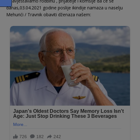
Obavještavamo rodbinu , prijatelje i komšije da će se
danas,03.04.2021 godine poslije ikindije namaza u naselju
Mehurići / Travnik obaviti dženaza našem: