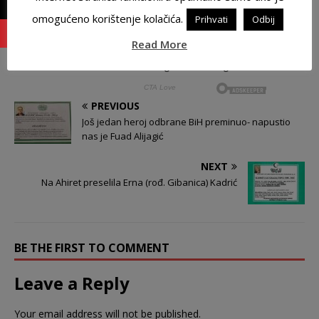
omogućeno korištenje kolačića.
Prihvati
Odbij
Read More
PREVIOUS
Još jedan heroj odbrane BiH preminuo- napustio
nas je Fuad Alijagić
NEXT
Na Ahiret preselila Erna (rođ. Gibanica) Kadrić
BE THE FIRST TO COMMENT
Leave a Reply
Your email address will not be published.