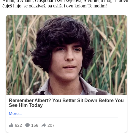
Amiin, o Allahu, Gospodaru svih svjetova, Stvoritelju moj, Ti dovu
čuješ i njoj se odazivaš, pa usliši i ovu kojom Te molim!