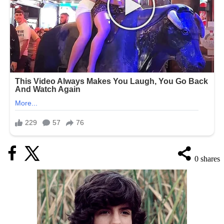
0
shares