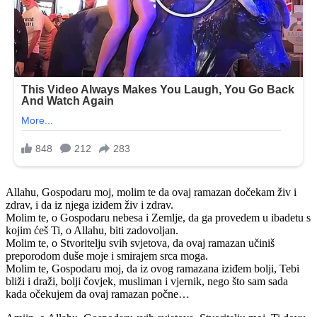
Allahu, Gospodaru moj, molim te da ovaj ramazan dočekam živ i
zdrav, i da iz njega iziđem živ i zdrav.
Molim te, o Gospodaru nebesa i Zemlje, da ga provedem u ibadetu s
kojim ćeš Ti, o Allahu, biti zadovoljan.
Molim te, o Stvoritelju svih svjetova, da ovaj ramazan učiniš
preporodom duše moje i smirajem srca moga.
Molim te, Gospodaru moj, da iz ovog ramazana iziđem bolji, Tebi
bliži i draži, bolji čovjek, musliman i vjernik, nego što sam sada
kada očekujem da ovaj ramazan počne…