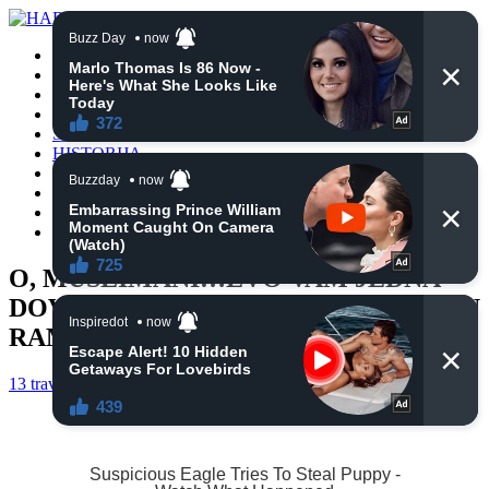
POČETNA
VIJESTI
BIH
TURSKA
SVIJET
HISTORIJA
RELIGIJA
ZANIMLJIVOSTI
CRNA HRONIKA
OBAVIJESTI
O, MUSLIMANI…EVO VAM JEDNA
DOVA DA NJOME ALLAHA MOLITE U
RAMAZANU…
13 travnja, 2021
haberhana
POČETNA
0