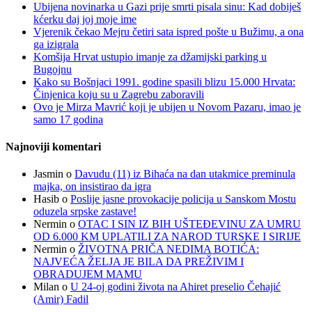
Ubijena novinarka u Gazi prije smrti pisala sinu: Kad dobiješ
kćerku daj joj moje ime
Vjerenik čekao Mejru četiri sata ispred pošte u Bužimu, a ona
ga izigrala
Komšija Hrvat ustupio imanje za džamijski parking u
Bugojnu
Kako su Bošnjaci 1991. godine spasili blizu 15.000 Hrvata:
Činjenica koju su u Zagrebu zaboravili
Ovo je Mirza Mavrić koji je ubijen u Novom Pazaru, imao je
samo 17 godina
Najnoviji komentari
Jasmin
o
Davudu (11) iz Bihaća na dan utakmice preminula
majka, on insistirao da igra
Hasib
o
Poslije jasne provokacije policija u Sanskom Mostu
oduzela srpske zastave!
Nermin
o
OTAC I SIN IZ BIH UŠTEĐEVINU ZA UMRU
OD 6.000 KM UPLATILI ZA NAROD TURSKE I SIRIJE
Nermin
o
ŽIVOTNA PRIČA NEDIMA BOTIĆA:
NAJVEĆA ŽELJA JE BILA DA PREŽIVIM I
OBRADUJEM MAMU
Milan
o
U 24-oj godini života na Ahiret preselio Čehajić
(Amir) Fadil