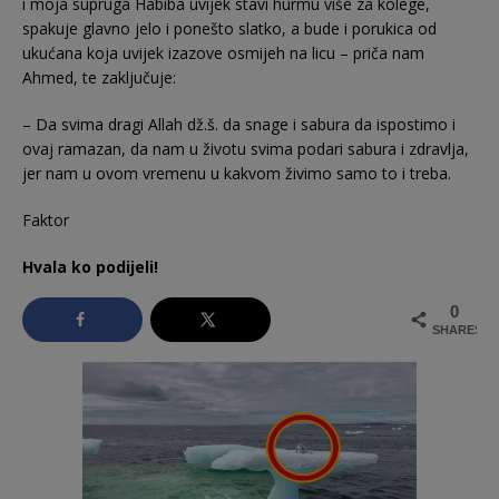
i moja supruga Habiba uvijek stavi hurmu više za kolege,
spakuje glavno jelo i ponešto slatko, a bude i porukica od
ukućana koja uvijek izazove osmijeh na licu – priča nam
Ahmed, te zaključuje:
– Da svima dragi Allah dž.š. da snage i sabura da ispostimo i
ovaj ramazan, da nam u životu svima podari sabura i zdravlja,
jer nam u ovom vremenu u kakvom živimo samo to i treba.
Faktor
Hvala ko podijeli!
0
SHARES