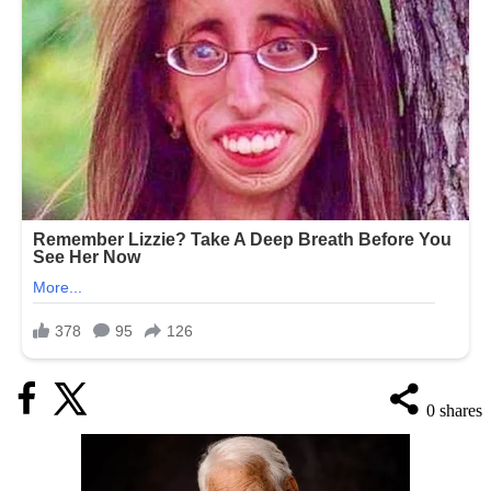
0
shares