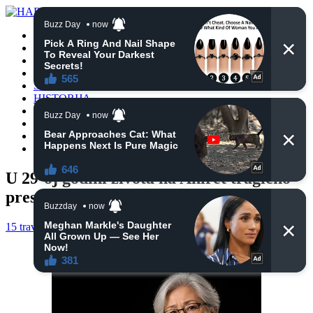
POČETNA
VIJESTI
BIH
TURSKA
SVIJET
HISTORIJA
RELIGIJA
ZANIMLJIVOSTI
CRNA HRONIKA
OBAVIJESTI
U 29-oj godini života na Ahiret tragično
preselio Asmir-Asko (Mustafa) Mandžić
15 travnja, 2021
haberhana
OBAVIJESTI
0