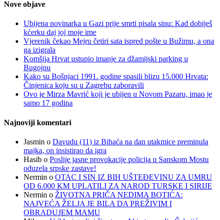
Nove objave
Ubijena novinarka u Gazi prije smrti pisala sinu: Kad dobiješ
kćerku daj joj moje ime
Vjerenik čekao Mejru četiri sata ispred pošte u Bužimu, a ona
ga izigrala
Komšija Hrvat ustupio imanje za džamijski parking u
Bugojnu
Kako su Bošnjaci 1991. godine spasili blizu 15.000 Hrvata:
Činjenica koju su u Zagrebu zaboravili
Ovo je Mirza Mavrić koji je ubijen u Novom Pazaru, imao je
samo 17 godina
Najnoviji komentari
Jasmin
o
Davudu (11) iz Bihaća na dan utakmice preminula
majka, on insistirao da igra
Hasib
o
Poslije jasne provokacije policija u Sanskom Mostu
oduzela srpske zastave!
Nermin
o
OTAC I SIN IZ BIH UŠTEĐEVINU ZA UMRU
OD 6.000 KM UPLATILI ZA NAROD TURSKE I SIRIJE
Nermin
o
ŽIVOTNA PRIČA NEDIMA BOTIĆA:
NAJVEĆA ŽELJA JE BILA DA PREŽIVIM I
OBRADUJEM MAMU