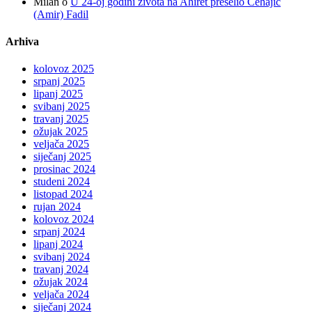
Milan
o
U 24-oj godini života na Ahiret preselio Čehajić
(Amir) Fadil
Arhiva
kolovoz 2025
srpanj 2025
lipanj 2025
svibanj 2025
travanj 2025
ožujak 2025
veljača 2025
siječanj 2025
prosinac 2024
studeni 2024
listopad 2024
rujan 2024
kolovoz 2024
srpanj 2024
lipanj 2024
svibanj 2024
travanj 2024
ožujak 2024
veljača 2024
siječanj 2024