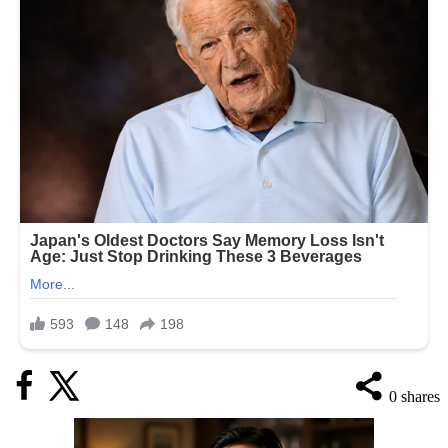
0
shares