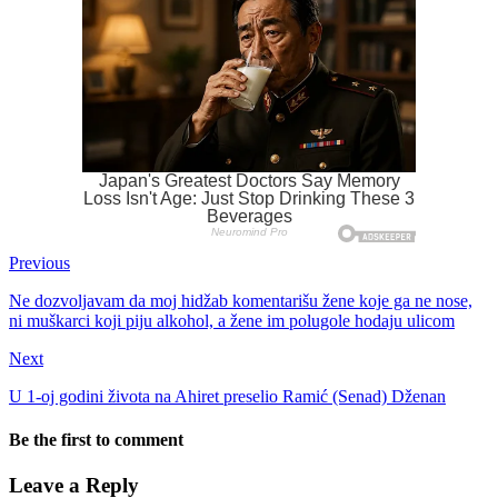
Previous
Ne dozvoljavam da moj hidžab komentarišu žene koje ga ne nose,
ni muškarci koji piju alkohol, a žene im polugole hodaju ulicom
Next
U 1-oj godini života na Ahiret preselio Ramić (Senad) Dženan
Be the first to comment
Leave a Reply