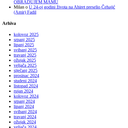
OBRADUJEM MAMU
Milan
o
U 24-oj godini života na Ahiret preselio Čehajić
(Amir) Fadil
Arhiva
kolovoz 2025
srpanj 2025
lipanj 2025
svibanj 2025
travanj 2025
ožujak 2025
veljača 2025
siječanj 2025
prosinac 2024
studeni 2024
listopad 2024
rujan 2024
kolovoz 2024
srpanj 2024
lipanj 2024
svibanj 2024
travanj 2024
ožujak 2024
veljača 2024