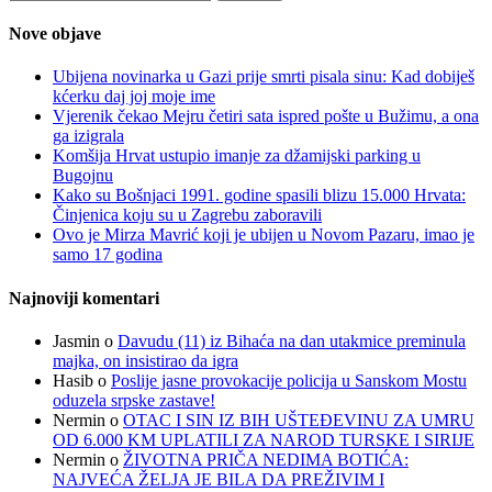
Nove objave
Ubijena novinarka u Gazi prije smrti pisala sinu: Kad dobiješ
kćerku daj joj moje ime
Vjerenik čekao Mejru četiri sata ispred pošte u Bužimu, a ona
ga izigrala
Komšija Hrvat ustupio imanje za džamijski parking u
Bugojnu
Kako su Bošnjaci 1991. godine spasili blizu 15.000 Hrvata:
Činjenica koju su u Zagrebu zaboravili
Ovo je Mirza Mavrić koji je ubijen u Novom Pazaru, imao je
samo 17 godina
Najnoviji komentari
Jasmin
o
Davudu (11) iz Bihaća na dan utakmice preminula
majka, on insistirao da igra
Hasib
o
Poslije jasne provokacije policija u Sanskom Mostu
oduzela srpske zastave!
Nermin
o
OTAC I SIN IZ BIH UŠTEĐEVINU ZA UMRU
OD 6.000 KM UPLATILI ZA NAROD TURSKE I SIRIJE
Nermin
o
ŽIVOTNA PRIČA NEDIMA BOTIĆA:
NAJVEĆA ŽELJA JE BILA DA PREŽIVIM I