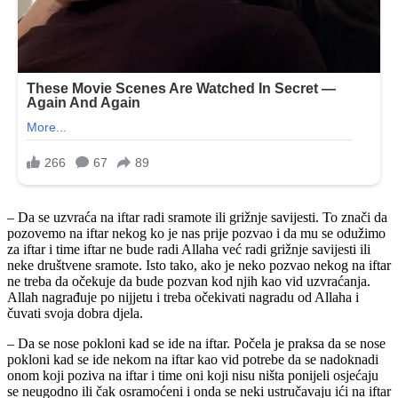
– Da se uzvraća na iftar radi sramote ili grižnje savijesti. To znači da
pozovemo na iftar nekog ko je nas prije pozvao i da mu se odužimo
za iftar i time iftar ne bude radi Allaha već radi grižnje savijesti ili
neke društvene sramote. Isto tako, ako je neko pozvao nekog na iftar
ne treba da očekuje da bude pozvan kod njih kao vid uzvraćanja.
Allah nagrađuje po nijjetu i treba očekivati nagradu od Allaha i
čuvati svoja dobra djela.
– Da se nose pokloni kad se ide na iftar. Počela je praksa da se nose
pokloni kad se ide nekom na iftar kao vid potrebe da se nadoknadi
onom koji poziva na iftar i time oni koji nisu ništa ponijeli osjećaju
se neugodno ili čak osramoćeni i onda se neki ustručavaju ići na iftar