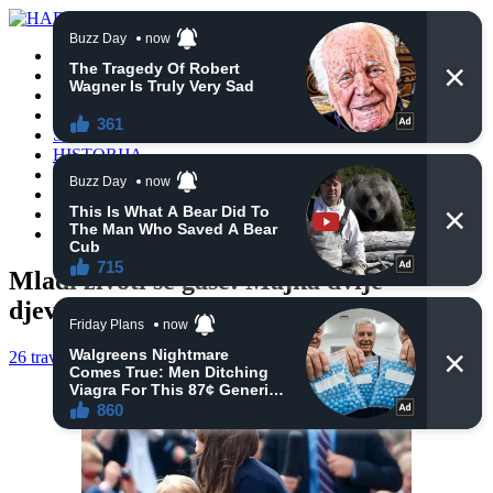
POČETNA
VIJESTI
BIH
TURSKA
SVIJET
HISTORIJA
RELIGIJA
ZANIMLJIVOSTI
CRNA HRONIKA
OBAVIJESTI
Mladi životi se gase: Majka dvije
djevojčice preminula u 33. godini
26 travnja, 2021
haberhana
OBAVIJESTI
0