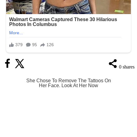
0
shares