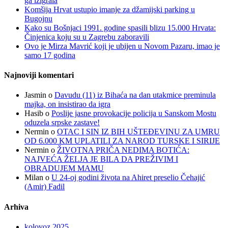
ga izigrala
Komšija Hrvat ustupio imanje za džamijski parking u
Bugojnu
Kako su Bošnjaci 1991. godine spasili blizu 15.000 Hrvata:
Činjenica koju su u Zagrebu zaboravili
Ovo je Mirza Mavrić koji je ubijen u Novom Pazaru, imao je
samo 17 godina
Najnoviji komentari
Jasmin
o
Davudu (11) iz Bihaća na dan utakmice preminula
majka, on insistirao da igra
Hasib
o
Poslije jasne provokacije policija u Sanskom Mostu
oduzela srpske zastave!
Nermin
o
OTAC I SIN IZ BIH UŠTEĐEVINU ZA UMRU
OD 6.000 KM UPLATILI ZA NAROD TURSKE I SIRIJE
Nermin
o
ŽIVOTNA PRIČA NEDIMA BOTIĆA:
NAJVEĆA ŽELJA JE BILA DA PREŽIVIM I
OBRADUJEM MAMU
Milan
o
U 24-oj godini života na Ahiret preselio Čehajić
(Amir) Fadil
Arhiva
kolovoz 2025