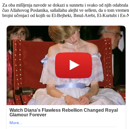
Za oba mišljenja navode se dokazi u sunnetu i svako od njih odabrala 
čuo Allahovog Poslanika, sallallahu alejhi ve sellem, da o tom vreme
brojni učenjaci od kojih su El-Bejheki, Ibnul-Arebi, El-Kurtubi i En