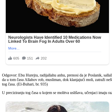
Odgovor: Ebu Hurejra, radijallahu anhu, prenosi da je Poslanik, salla
da u tom času Allahov rob, musliman, dok klanjajući moli, zatraži neš
tog časa. (El-Buhari, br. 935)
U preciziranju tog časa u kojem se molitva uslišava, učenjaci imaju raz