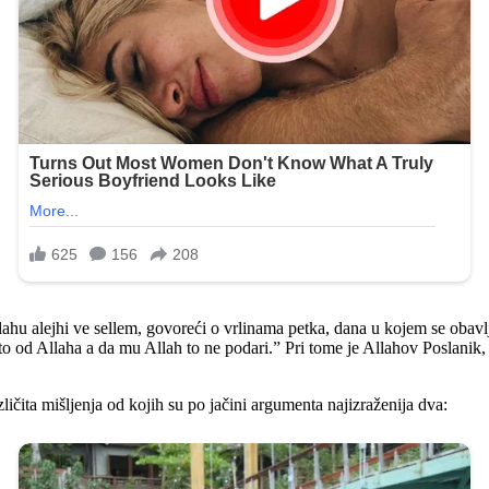
llahu alejhi ve sellem, govoreći o vrlinama petka, dana u kojem se obav
to od Allaha a da mu Allah to ne podari.” Pri tome je Allahov Poslanik,
ličita mišljenja od kojih su po jačini argumenta najizraženija dva: