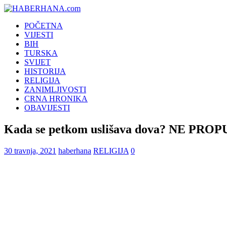
POČETNA
VIJESTI
BIH
TURSKA
SVIJET
HISTORIJA
RELIGIJA
ZANIMLJIVOSTI
CRNA HRONIKA
OBAVIJESTI
Kada se petkom uslišava dova? NE PR
30 travnja, 2021
haberhana
RELIGIJA
0