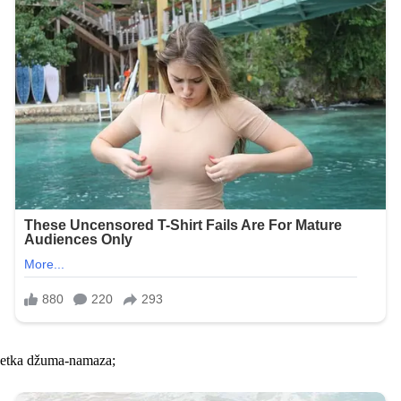
ršetka džuma-namaza;