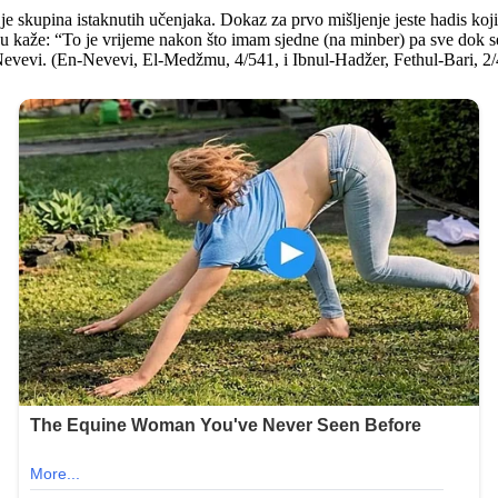
je skupina istaknutih učenjaka. Dokaz za prvo mišljenje jeste hadis koj
nu kaže: “To je vrijeme nakon što imam sjedne (na minber) pa sve dok s
-Nevevi. (En-Nevevi, El-Medžmu, 4/541, i Ibnul-Hadžer, Fethul-Bari, 2