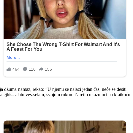
lja džuma-namaz, rekao: “U njemu se nalazi jedan čas, neće se desiti
 alejhis-salatu ves-selam, svojom rukom išaretio ukazujući na kratkoću