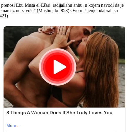
i prenosi Ebu Musa el-Ešari, radijallahu anhu, u kojem navodi da je
e namaz ne završi.” (Muslim, br. 853) Ovo mišljenje odabrali su
/421)