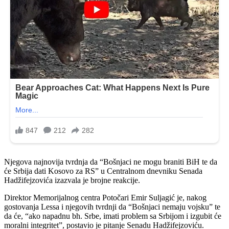
Njegova najnovija tvrdnja da “Bošnjaci ne mogu braniti BiH te da
će Srbija dati Kosovo za RS” u Centralnom dnevniku Senada
Hadžifejzovića izazvala je brojne reakcije.
Direktor Memorijalnog centra Potočari Emir Suljagić je, nakog
gostovanja Lessa i njegovih tvrdnji da “Bošnjaci nemaju vojsku” te
da će, “ako napadnu bh. Srbe, imati problem sa Srbijom i izgubit će
moralni integritet”, postavio je pitanje Senadu Hadžifejzoviću.