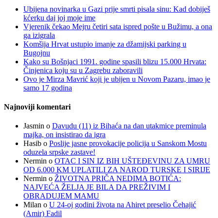
Ubijena novinarka u Gazi prije smrti pisala sinu: Kad dobiješ
kćerku daj joj moje ime
Vjerenik čekao Mejru četiri sata ispred pošte u Bužimu, a ona
ga izigrala
Komšija Hrvat ustupio imanje za džamijski parking u
Bugojnu
Kako su Bošnjaci 1991. godine spasili blizu 15.000 Hrvata:
Činjenica koju su u Zagrebu zaboravili
Ovo je Mirza Mavrić koji je ubijen u Novom Pazaru, imao je
samo 17 godina
Najnoviji komentari
Jasmin
o
Davudu (11) iz Bihaća na dan utakmice preminula
majka, on insistirao da igra
Hasib
o
Poslije jasne provokacije policija u Sanskom Mostu
oduzela srpske zastave!
Nermin
o
OTAC I SIN IZ BIH UŠTEĐEVINU ZA UMRU
OD 6.000 KM UPLATILI ZA NAROD TURSKE I SIRIJE
Nermin
o
ŽIVOTNA PRIČA NEDIMA BOTIĆA:
NAJVEĆA ŽELJA JE BILA DA PREŽIVIM I
OBRADUJEM MAMU
Milan
o
U 24-oj godini života na Ahiret preselio Čehajić
(Amir) Fadil