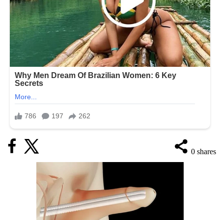
0
shares