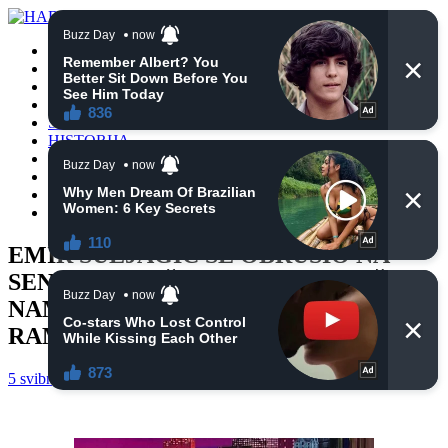
POČETNA
VIJESTI
BIH
TURSKA
SVIJET
HISTORIJA
RELIGIJA
ZANIMLJIVOSTI
CRNA HRONIKA
OBAVIJESTI
EMIR SULJAGIĆ SE OBRUŠIO NA
SENADA HADŽIFEJZOVIĆA: ZAŠTO
NAM SERVIRA KRMETINU U
RAMAZANU?
5 svibnja, 2021
haberhana
VIJESTI
0