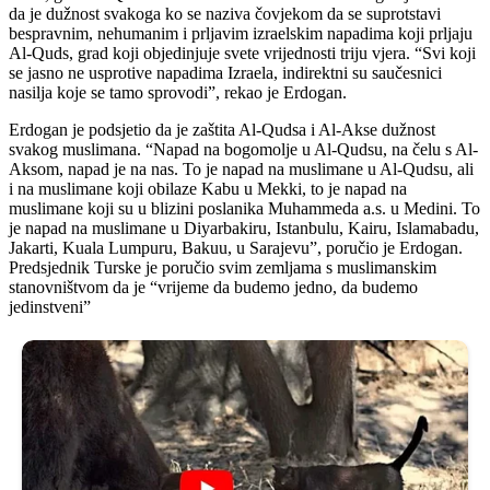
da je dužnost svakoga ko se naziva čovjekom da se suprotstavi
bespravnim, nehumanim i prljavim izraelskim napadima koji prljaju
Al-Quds, grad koji objedinjuje svete vrijednosti triju vjera. “Svi koji
se jasno ne usprotive napadima Izraela, indirektni su saučesnici
nasilja koje se tamo sprovodi”, rekao je Erdogan.
Erdogan je podsjetio da je zaštita Al-Qudsa i Al-Akse dužnost
svakog muslimana. “Napad na bogomolje u Al-Qudsu, na čelu s Al-
Aksom, napad je na nas. To je napad na muslimane u Al-Qudsu, ali
i na muslimane koji obilaze Kabu u Mekki, to je napad na
muslimane koji su u blizini poslanika Muhammeda a.s. u Medini. To
je napad na muslimane u Diyarbakiru, Istanbulu, Kairu, Islamabadu,
Jakarti, Kuala Lumpuru, Bakuu, u Sarajevu”, poručio je Erdogan.
Predsjednik Turske je poručio svim zemljama s muslimanskim
stanovništvom da je “vrijeme da budemo jedno, da budemo
jedinstveni”