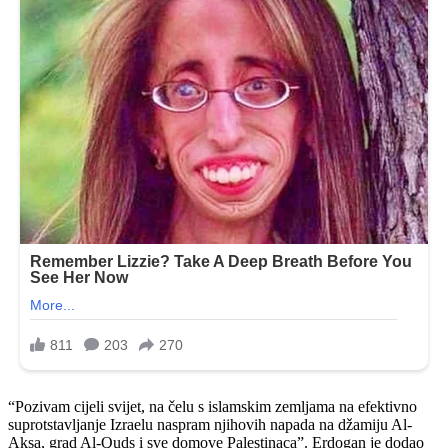
“Pozivam cijeli svijet, na čelu s islamskim zemljama na efektivno
suprotstavljanje Izraelu naspram njihovih napada na džamiju Al-
Aksa, grad Al-Quds i sve domove Palestinaca”. Erdogan je dodao