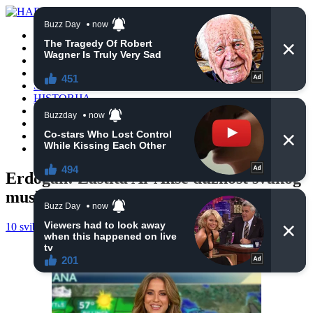
POČETNA
VIJESTI
BIH
TURSKA
SVIJET
HISTORIJA
RELIGIJA
ZANIMLJIVOSTI
CRNA HRONIKA
OBAVIJESTI
Erdogan: Zaštita Al-Akse dužnost svakog
muslimana
10 svibnja, 2021
haberhana
RELIGIJA
0