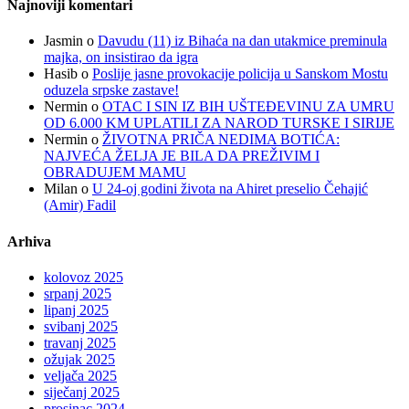
Najnoviji komentari
Jasmin
o
Davudu (11) iz Bihaća na dan utakmice preminula
majka, on insistirao da igra
Hasib
o
Poslije jasne provokacije policija u Sanskom Mostu
oduzela srpske zastave!
Nermin
o
OTAC I SIN IZ BIH UŠTEĐEVINU ZA UMRU
OD 6.000 KM UPLATILI ZA NAROD TURSKE I SIRIJE
Nermin
o
ŽIVOTNA PRIČA NEDIMA BOTIĆA:
NAJVEĆA ŽELJA JE BILA DA PREŽIVIM I
OBRADUJEM MAMU
Milan
o
U 24-oj godini života na Ahiret preselio Čehajić
(Amir) Fadil
Arhiva
kolovoz 2025
srpanj 2025
lipanj 2025
svibanj 2025
travanj 2025
ožujak 2025
veljača 2025
siječanj 2025
prosinac 2024