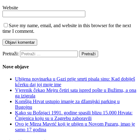
Website
Save my name, email, and website in this browser for the next
time I comment.
Pretraži:
Nove objave
Ubijena novinarka u Gazi prije smrti pisala sinu: Kad dobiješ
kćerku daj joj moje ime
Vjerenik čekao Mejru četiri sata ispred pošte u Bužimu, a ona
ga izigrala
Komšija Hrvat ustupio imanje za džamijski parking u
Bugojnu
Kako su Bošnjaci 1991. godine spasili blizu 15.000 Hrvata:
Činjenica koju su u Zagrebu zaboravili
Ovo je Mirza Mavrić koji je ubijen u Novom Pazaru, imao je
samo 17 godina