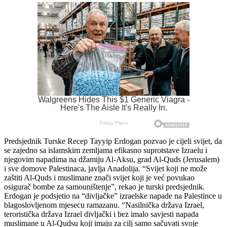
Predsjednik Turske Recep Tayyip Erdogan pozvao je cijeli svijet, da
se zajedno sa islamskim zemljama efikasno suprotstave Izraelu i
njegovim napadima na džamiju Al-Aksu, grad Al-Quds (Jerusalem)
i sve domove Palestinaca, javlja Anadolija. “Svijet koji ne može
zaštiti Al-Quds i muslimane znači svijet koji je već povukao
osigurač bombe za samouništenje”, rekao je turski predsjednik.
Erdogan je podsjetio na “divljačke” izraelske napade na Palestince u
blagoslovljenom mjesecu ramazanu. “Nasilnička država Izrael,
teroristička država Izrael divljački i bez imalo savjesti napada
muslimane u Al-Qudsu koji imaju za cilj samo sačuvati svoje