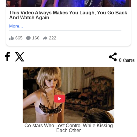
0
shares