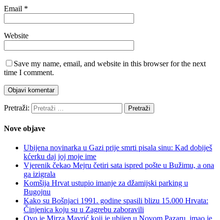
Email
*
Website
Save my name, email, and website in this browser for the next
time I comment.
Pretraži:
Nove objave
Ubijena novinarka u Gazi prije smrti pisala sinu: Kad dobiješ
kćerku daj joj moje ime
Vjerenik čekao Mejru četiri sata ispred pošte u Bužimu, a ona
ga izigrala
Komšija Hrvat ustupio imanje za džamijski parking u
Bugojnu
Kako su Bošnjaci 1991. godine spasili blizu 15.000 Hrvata:
Činjenica koju su u Zagrebu zaboravili
Ovo je Mirza Mavrić koji je ubijen u Novom Pazaru, imao je