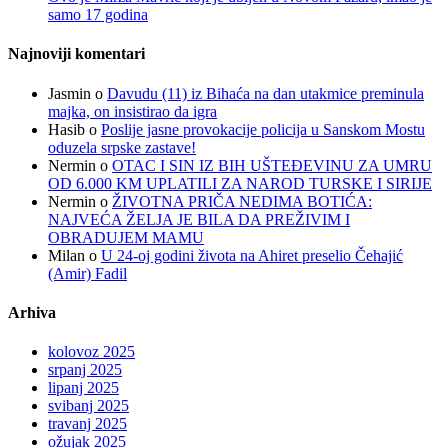
samo 17 godina
Najnoviji komentari
Jasmin
o
Davudu (11) iz Bihaća na dan utakmice preminula
majka, on insistirao da igra
Hasib
o
Poslije jasne provokacije policija u Sanskom Mostu
oduzela srpske zastave!
Nermin
o
OTAC I SIN IZ BIH UŠTEĐEVINU ZA UMRU
OD 6.000 KM UPLATILI ZA NAROD TURSKE I SIRIJE
Nermin
o
ŽIVOTNA PRIČA NEDIMA BOTIĆA:
NAJVEĆA ŽELJA JE BILA DA PREŽIVIM I
OBRADUJEM MAMU
Milan
o
U 24-oj godini života na Ahiret preselio Čehajić
(Amir) Fadil
Arhiva
kolovoz 2025
srpanj 2025
lipanj 2025
svibanj 2025
travanj 2025
ožujak 2025