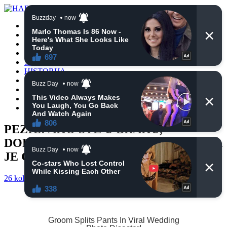
POČETNA
VIJESTI
BIH
TURSKA
SVIJET
HISTORIJA
RELIGIJA
ZANIMLJIVOSTI
CRNA HRONIKA
OBAVIJESTI
PEZIĆ: AKO STE U BRAKU,
DOPISIVANJE SA DRUGIM OSOBAMA
JE GRIJEH
26 kolovoza, 2022
haberhana
OBAVIJESTI
0