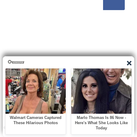
0
shares