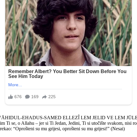
VĀHIDUL-EHADUS-SAMED ELLEZÎ LEM JELID VE LEM JŪ
lahu – jer si Ti Jedan, Jedini, Ti si utočište svakom, nisi rodio i
k rekao: “Oprošteni su mu grijesi, oprošteni su mu grijesi!” (Nesai)