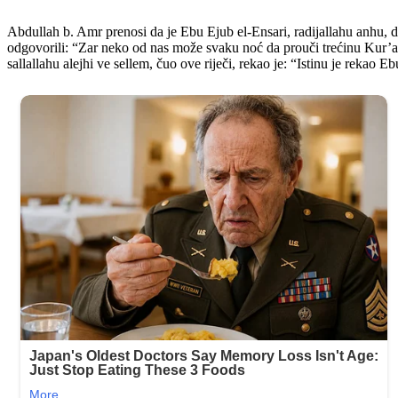
Abdullah b. Amr prenosi da je Ebu Ejub el-Ensari, radijallahu anhu, 
odgovorili: “Zar neko od nas može svaku noć da prouči trećinu Kur’an
sallallahu alejhi ve sellem, čuo ove riječi, rekao je: “Istinu je rekao E