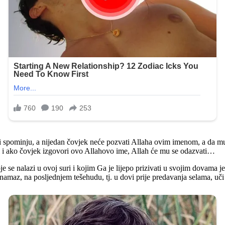
u i spominju, a nijedan čovjek neće pozvati Allaha ovim imenom, a da mu
al i ako čovjek izgovori ovo Allahovo ime, Allah će mu se odazvati…
e se nalazi u ovoj suri i kojim Ga je lijepo prizivati u svojim dovama 
namaz, na posljednjem tešehudu, tj. u dovi prije predavanja selama, uči