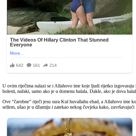
U ovim riječima nalazi se i Allahovo ime koje ljudi rijetko izgovaraj
bolesti, nafaki, samo ako je u domenu halala. Dakle, ako je dova hal
Ove “čarobne” riječi jesu sura Kul huvallahu ehad, a Allahovo ime koj
sellem, ušao je u džamiju i zatekao nekog čovjeka kako, završavajući 