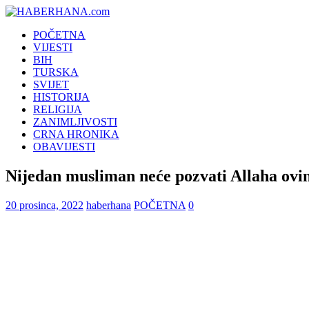
POČETNA
VIJESTI
BIH
TURSKA
SVIJET
HISTORIJA
RELIGIJA
ZANIMLJIVOSTI
CRNA HRONIKA
OBAVIJESTI
Nijedan musliman neće pozvati Allaha ovim
20 prosinca, 2022
haberhana
POČETNA
0