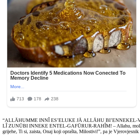
“ALLĀHUMME INNÎ ES’ELUKE JĀ ALLĀHU BI’ENNEKEL-
LÎ ZUNŪBI INNEKE ENTEL-GAFŪRUR-RAHÎM! – Allahu, molim Ti se, o Al
grijehe, Ti si, zaista, Onaj koji oprašta, Milostivi!”, pa je Vjerovjesni