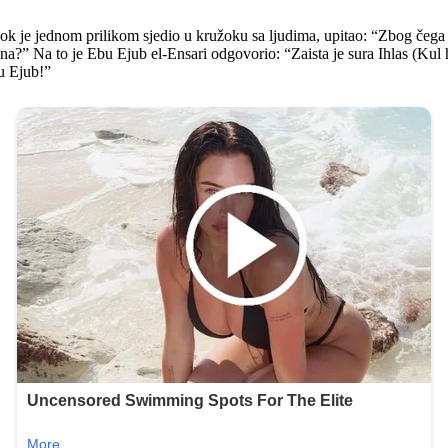
dok je jednom prilikom sjedio u kružoku sa ljudima, upitao: “Zbog čega
a?” Na to je Ebu Ejub el-Ensari odgovorio: “Zaista je sura Ihlas (Kul
bu Ejub!”