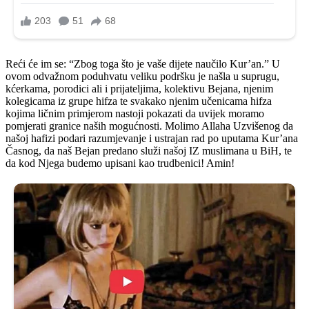
Reći će im se: “Zbog toga što je vaše dijete naučilo Kur’an.” U
ovom odvažnom poduhvatu veliku podršku je našla u suprugu,
kćerkama, porodici ali i prijateljima, kolektivu Bejana, njenim
kolegicama iz grupe hifza te svakako njenim učenicama hifza
kojima ličnim primjerom nastoji pokazati da uvijek moramo
pomjerati granice naših mogućnosti. Molimo Allaha Uzvišenog da
našoj hafizi podari razumjevanje i ustrajan rad po uputama Kur’ana
Časnog, da naš Bejan predano služi našoj IZ muslimana u BiH, te
da kod Njega budemo upisani kao trudbenici! Amin!