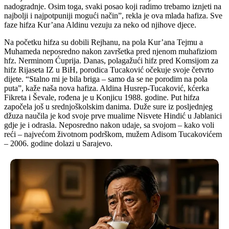
nadogradnje. Osim toga, svaki posao koji radimo trebamo iznjeti na
najbolji i najpotpuniji mogući način”, rekla je ova mlada hafiza. Sve
faze hifza Kur’ana Aldinu vezuju za neko od njihove djece.
Na početku hifza su dobili Rejhanu, na pola Kur’ana Tejmu a
Muhameda neposredno nakon završetka pred njenom muhafiziom
hfz. Nerminom Ćuprija. Danas, polagažući hifz pred Komsijom za
hifz Rijaseta IZ u BiH, porodica Tucaković očekuje svoje četvrto
dijete. “Stalno mi je bila briga – samo da se ne porodim na pola
puta”, kaže naša nova hafiza. Aldina Husrep-Tucaković, kćerka
Fikreta i Ševale, rođena je u Konjicu 1988. godine. Put hifza
započela još u srednjoškolskim danima. Duže sure iz posljednjeg
džuza naučila je kod svoje prve mualime Nisvete Hindić u Jablanici
gdje je i odrasla. Neposredno nakon udaje, sa svojom – kako voli
reći – najvećom životnom podrškom, mužem Adisom Tucakovićem
– 2006. godine dolazi u Sarajevo.