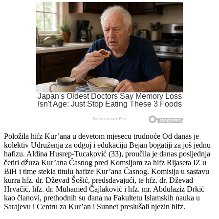
Položila hifz Kur’ana u devetom mjesecu trudnoće Od danas je
kolektiv Udruženja za odgoj i edukaciju Bejan bogatiji za još jednu
hafizu. Aldina Husrep-Tucaković (33), proučila je danas posljednja
četiri džuza Kur’ana Časnog pred Komsijom za hifz Rijaseta IZ u
BiH i time stekla titulu hafize Kur’ana Časnog. Komisija u sastavu
kurra hfz. dr. Dževad Šošić, predsdavajući, te hfz. dr. Dževad
Hrvačić, hfz. dr. Muhamed Čajlaković i hfz. mr. Abdulaziz Drkić
kao članovi, prethodnih su dana na Fakultetu Islamskih nauka u
Sarajevu i Centru za Kur’an i Sunnet preslušali njezin hifz.