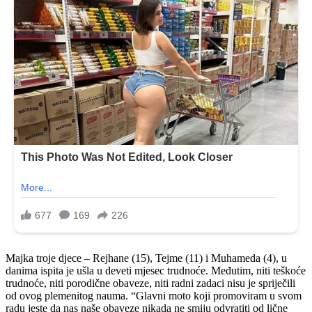
Majka troje djece – Rejhane (15), Tejme (11) i Muhameda (4), u
danima ispita je ušla u deveti mjesec trudnoće. Međutim, niti teškoće
trudnoće, niti porodične obaveze, niti radni zadaci nisu je spriječili
od ovog plemenitog nauma. “Glavni moto koji promoviram u svom
radu jeste da nas naše obaveze nikada ne smiju odvratiti od lične