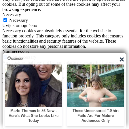
cookies. But opting out of some of these cookies may affect your
browsing experience.
Necessary
Necessary
Uvijek omogućeno
Necessary cookies are absolutely essential for the website to
function properly. This category only includes cookies that ensures
basic functionalities and security features of the website. These
cookies do not store any personal information.
Non-necessary
Non-necessary
Any cookies that may not be particularly necessary for the website
to function and is used specifically to collect user personal data via
analytics, ads, other embedded contents are termed as non-necessary
cookies. It is mandatory to procure user consent prior to running
these cookies on your website.
Spremi i prihvati