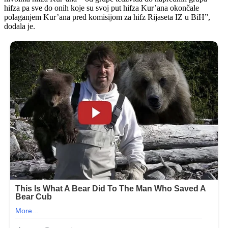
hifza pa sve do onih koje su svoj put hifza Kur’ana okončale
polaganjem Kur’ana pred komisijom za hifz Rijaseta IZ u BiH”,
dodala je.