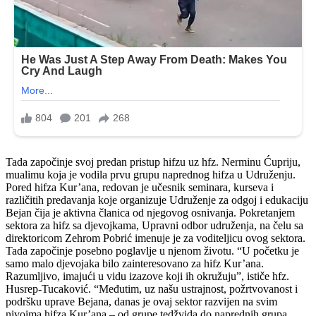
Tada započinje svoj predan pristup hifzu uz hfz. Nerminu Ćupriju,
mualimu koja je vodila prvu grupu naprednog hifza u Udruženju.
Pored hifza Kur’ana, redovan je učesnik seminara, kurseva i
različitih predavanja koje organizuje Udruženje za odgoj i edukaciju
Bejan čija je aktivna članica od njegovog osnivanja. Pokretanjem
sektora za hifz sa djevojkama, Upravni odbor udruženja, na čelu sa
direktoricom Zehrom Pobrić imenuje je za voditeljicu ovog sektora.
Tada započinje posebno poglavlje u njenom životu. “U početku je
samo malo djevojaka bilo zainteresovano za hifz Kur’ana.
Razumljivo, imajući u vidu izazove koji ih okružuju”, ističe hfz.
Husrep-Tucaković. “Međutim, uz našu ustrajnost, požrtvovanost i
podršku uprave Bejana, danas je ovaj sektor razvijen na svim
nivoima hifza Kur’ana – od grupe tedžvida do naprednih grupa