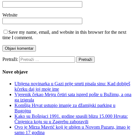
Website
Save my name, email, and website in this browser for the next
time I comment.
Pretraži:
Nove objave
Ubijena novinarka u Gazi prije smrti pisala sinu: Kad dobiješ
kćerku daj joj moje ime
Vjerenik čekao Mejru četiri sata ispred pošte u Bužimu, a ona
ga izigrala
Komšija Hrvat ustupio imanje za džamijski parking u
Bugojnu
Kako su Bošnjaci 1991. godine spasili blizu 15.000 Hrvata:
Činjenica koju su u Zagrebu zaboravili
Ovo je Mirza Mavrić koji je ubijen u Novom Pazaru, imao je
samo 17 godina