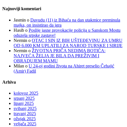
Najnoviji komentari
Jasmin
o
Davudu (11) iz Bihaća na dan utakmice preminula
majka, on insistirao da igra
Hasib
o
Poslije jasne provokacije policija u Sanskom Mostu
oduzela srpske zastave!
Nermin
o
OTAC I SIN IZ BIH UŠTEĐEVINU ZA UMRU
OD 6.000 KM UPLATILI ZA NAROD TURSKE I SIRIJE
Nermin
o
ŽIVOTNA PRIČA NEDIMA BOTIĆA:
NAJVEĆA ŽELJA JE BILA DA PREŽIVIM I
OBRADUJEM MAMU
Milan
o
U 24-oj godini života na Ahiret preselio Čehajić
(Amir) Fadil
Arhiva
kolovoz 2025
srpanj 2025
lipanj 2025
svibanj 2025
travanj 2025
ožujak 2025
veljača 2025