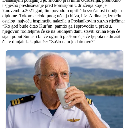
Današnjem polaganju je, shodno pravilima Udruženja, prethodilo
uspješno preslušavanje pred komisijom Udruženja koje je
7.novembra.2021 god, tim povodom upriličilo svečanost i dodjelu
diplome. Tokom cjelokupnog učenja hifza, hfz. Aldina je, između
ostalog, najveću inspiraciju nalazila u Poslanikovim s.a.v.s riječima:
“Ko god bude čitao Kur’an, pamtio ga i sprovodio u praksu,
njegovim roditeljima će se na Sudnjem danu staviti kruna koja će
sijati poput Sunca i bit će ogrnuti plaštom čija će ljepota nadmašiti
čitav dunjaluk. Upitat će: “Zašto nam je dato ovo?”