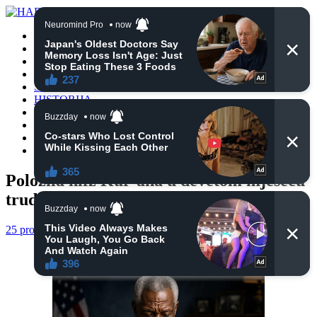
POČETNA
VIJESTI
BIH
TURSKA
SVIJET
HISTORIJA
RELIGIJA
ZANIMLJIVOSTI
CRNA HRONIKA
OBAVIJESTI
Položila hifz Kur’ana u devetom mjesecu
trudnoće
25 prosinca, 2022
haberhana
POČETNA
0