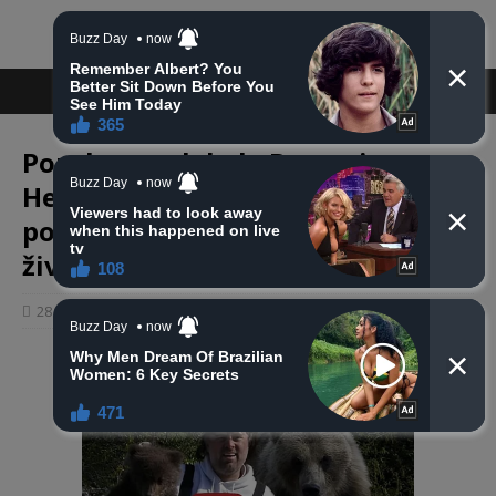
Poruka rasplakala Bosnu i
Hercegovinu: ‘Znate li kako se
postaje doktor s 25 godina
života?’
28 svibnja, 2023
haberhana