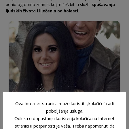
ponio ogromno znanje, kojim ćeš biti u službi
spašavanja
ljudskih života i liječenja od bolesti
.
Ova Internet stranica može koristiti „kolačiće“ radi
poboljšanja usluga.
Odluka o dopuštanju korištenja kolačića na Internet
stranici u potpunosti je vaša. Treba napomenuti da