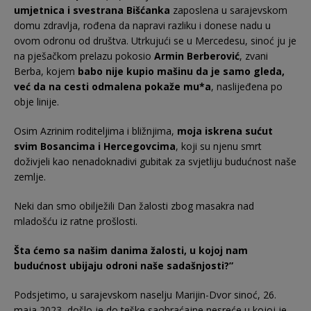
umjetnica i svestrana Bišćanka
zaposlena u sarajevskom
domu zdravlja, rođena da napravi razliku i donese nadu u
ovom odronu od društva. Utrkujući se u Mercedesu, sinoć ju je
na pješačkom prelazu pokosio
Armin Berberović
, zvani
Berba, kojem
babo nije kupio mašinu da je samo gleda,
već da na cesti odmalena pokaže mu*a
, naslijeđena po
obje linije.
Osim Azrinim roditeljima i bližnjima,
moja iskrena sućut
svim Bosancima i Hercegovcima
, koji su njenu smrt
doživjeli kao nenadoknadivi gubitak za svjetliju budućnost naše
zemlje.
Neki dan smo obilježili Dan žalosti zbog masakra nad
mladošću iz ratne prošlosti.
Šta ćemo sa našim danima žalosti, u kojoj nam
budućnost ubijaju odroni naše sadašnjosti?”
Podsjetimo, u sarajevskom naselju Marijin-Dvor sinoć, 26.
maja 2023, došlo je do teške saobraćajne nesreće u kojoj je