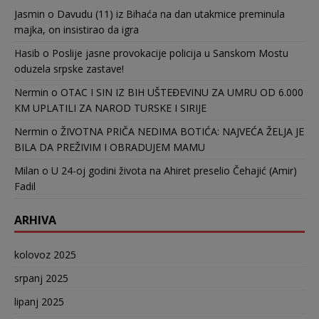
Jasmin
o
Davudu (11) iz Bihaća na dan utakmice preminula
majka, on insistirao da igra
Hasib
o
Poslije jasne provokacije policija u Sanskom Mostu
oduzela srpske zastave!
Nermin
o
OTAC I SIN IZ BIH UŠTEĐEVINU ZA UMRU OD 6.000
KM UPLATILI ZA NAROD TURSKE I SIRIJE
Nermin
o
ŽIVOTNA PRIČA NEDIMA BOTIĆA: NAJVEĆA ŽELJA JE
BILA DA PREŽIVIM I OBRADUJEM MAMU
Milan
o
U 24-oj godini života na Ahiret preselio Čehajić (Amir)
Fadil
ARHIVA
kolovoz 2025
srpanj 2025
lipanj 2025