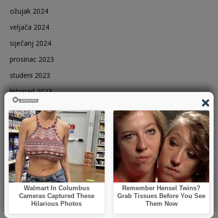
ožujak 2024
veljača 2024
siječanj 2024
prosinac 2023
studeni 2023
listopad 2023
rujan 2023
kolovoz 2023
srpanj 2023
lipanj 2023
svibanj 2023
travanj 2023
ožujak 2023