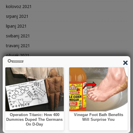
kolovoz 2021
srpanj 2021
lipanj 2021
svibanj 2021
travanj 2021
ožujak 2021
veljača 2021
siječanj 2021
prosinac 2020
studeni 2020
listopad 2020
rujan 2020
kolovoz 2020