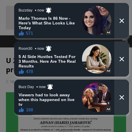
U 23-oj godini života na Ahiret
preselio Jamaković (Haris) Adnan
18 srpnja, 2023
haberhana