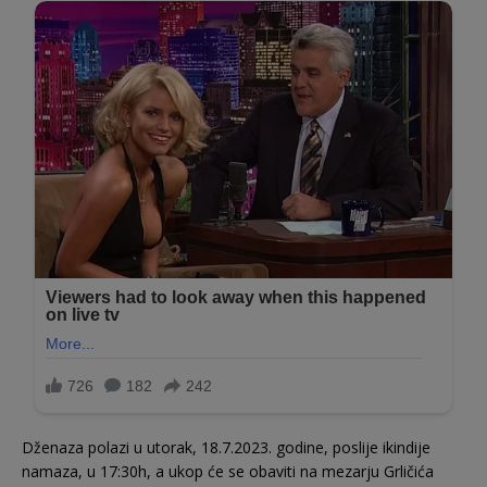
Dženaza polazi u utorak, 18.7.2023. godine, poslije ikindije
namaza, u 17:30h, a ukop će se obaviti na mezarju Grličića