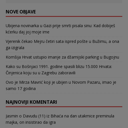
NOVE OBJAVE
Ubijena novinarka u Gazi prije smrti pisala sinu: Kad dobiješ
kćerku daj joj moje ime
Vjerenik čekao Mejru četiri sata ispred pošte u Bužimu, a ona
ga izigrala
Komšija Hrvat ustupio imanje za džamijski parking u Bugojnu
Kako su Bošnjaci 1991. godine spasili blizu 15.000 Hrvata:
Činjenica koju su u Zagrebu zaboravili
Ovo je Mirza Mavrić koji je ubijen u Novom Pazaru, imao je
samo 17 godina
NAJNOVIJI KOMENTARI
Jasmin
o
Davudu (11) iz Bihaća na dan utakmice preminula
majka, on insistirao da igra