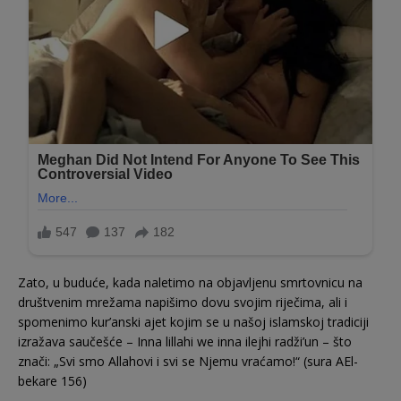
Zato, u buduće, kada naletimo na objavljenu smrtovnicu na
društvenim mrežama napišimo dovu svojim riječima, ali i
spomenimo kur’anski ajet kojim se u našoj islamskoj tradiciji
izražava saučešće – Inna lillahi we inna ilejhi radži’un – što
znači: „Svi smo Allahovi i svi se Njemu vraćamo!“ (sura AEl-
bekare 156)