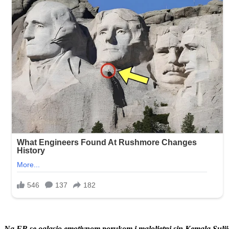
Na FB se oglasio emotivnom porukom i maloljetni sin Kemala Sulji