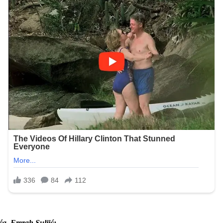
ća, Emrah Suljić: