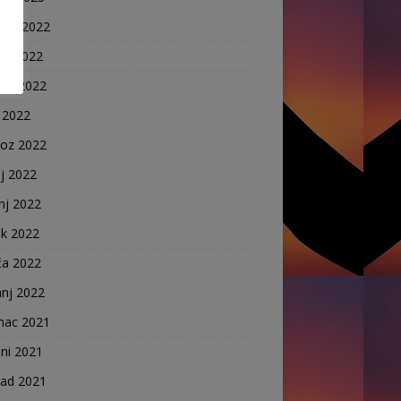
nac 2022
ni 2022
pad 2022
 2022
voz 2022
j 2022
nj 2022
ak 2022
ča 2022
anj 2022
nac 2021
ni 2021
pad 2021