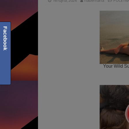
16 rujna, 2024
haberhana
POČETN
Facebook