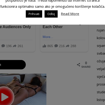
potpunosti je vaša. Treba napomenuti da Internet stranica
funkcionira optimalno samo ako je omogućeno korištenje kolačića.
prosi
Read More
Prihvati
Odbij
stude
listo
rujan
kolo
srpan
sviba
ožuj
0
t
SHARES
velja
siječ
prosi
stude
listo