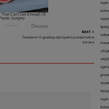
rujan
kolo
srpan
lipan
NEXT
sviba
Čestitamo! 15-godišnja Ajla Spahić postala hafiza
Kur’ana
trava
ožuj
velja
siječ
prosi
stude
listo
rujan
kolo