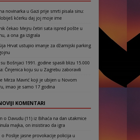
na novinarka u Gazi prije smrti pisala sinu:
obiješ kćerku daj joj moje ime
nik čekao Mejru četiri sata ispred pošte u
u, a ona ga izigrala
ja Hrvat ustupio imanje za džamijski parking
gojnu
su Bošnjaci 1991. godine spasili blizu 15.000
a: Činjenica koju su u Zagrebu zaboravili
e Mirza Mavrić koji je ubijen u Novom
u, imao je samo 17 godina
NOVIJI KOMENTARI
in
o
Davudu (11) iz Bihaća na dan utakmice
nula majka, on insistirao da igra
b
o
Poslije jasne provokacije policija u