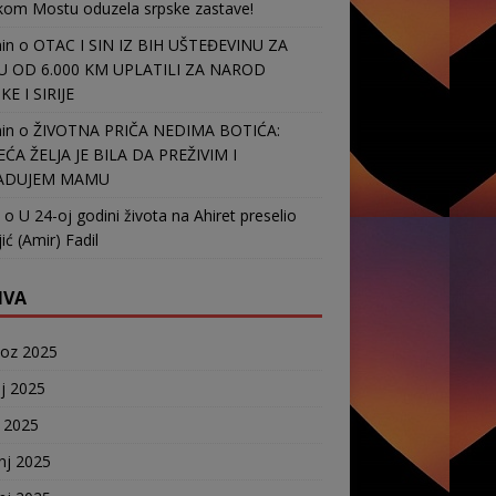
kom Mostu oduzela srpske zastave!
in
o
OTAC I SIN IZ BIH UŠTEĐEVINU ZA
 OD 6.000 KM UPLATILI ZA NAROD
E I SIRIJE
in
o
ŽIVOTNA PRIČA NEDIMA BOTIĆA:
EĆA ŽELJA JE BILA DA PREŽIVIM I
ADUJEM MAMU
o
U 24-oj godini života na Ahiret preselio
ić (Amir) Fadil
IVA
voz 2025
j 2025
j 2025
nj 2025