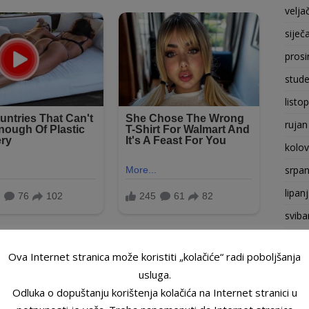
velja
siječ
prosi
stude
listo
rujan
kolo
srpan
lipan
sviba
trava
Ova Internet stranica može koristiti „kolačiće“ radi poboljšanja
ožuj
usluga.
velja
Odluka o dopuštanju korištenja kolačića na Internet stranici u
siječ