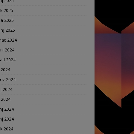
nj 2025
ak 2025
ča 2025
anj 2025
nac 2024
ni 2024
pad 2024
 2024
voz 2024
j 2024
j 2024
nj 2024
nj 2024
ak 2024