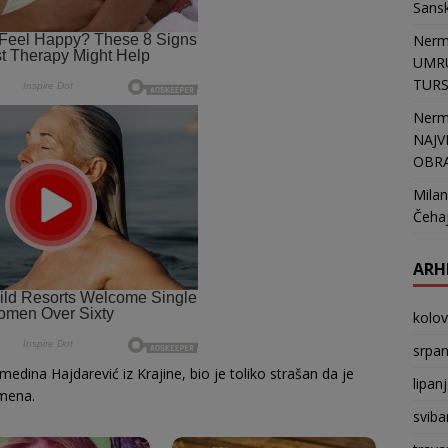
Sans
Nerm
UMRU
TURSK
Nerm
NAJV
OBR
Milan
Čehaj
ARH
kolo
srpan
edina Hajdarević iz Krajine, bio je toliko strašan da je
lipan
emena.
sviba