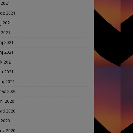
 2021
voz 2021
j 2021
j 2021
nj 2021
nj 2021
ak 2021
ča 2021
anj 2021
nac 2020
ni 2020
pad 2020
 2020
voz 2020