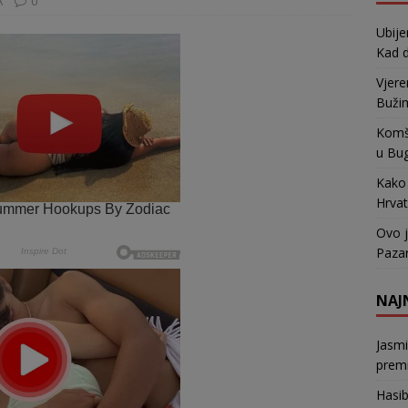
A
0
Ubije
Kad d
Vjere
Bužim
Komši
u Bu
Kako 
Hrvat
Ovo j
Pazar
NAJ
Jasm
premi
Hasi