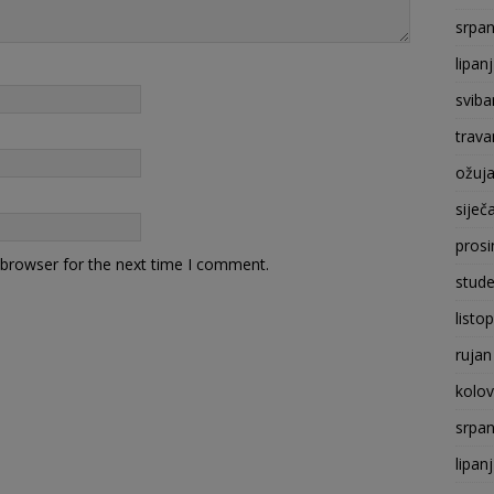
srpan
lipan
sviba
trava
ožuj
siječ
prosi
 browser for the next time I comment.
stude
listo
rujan
kolo
srpan
lipan