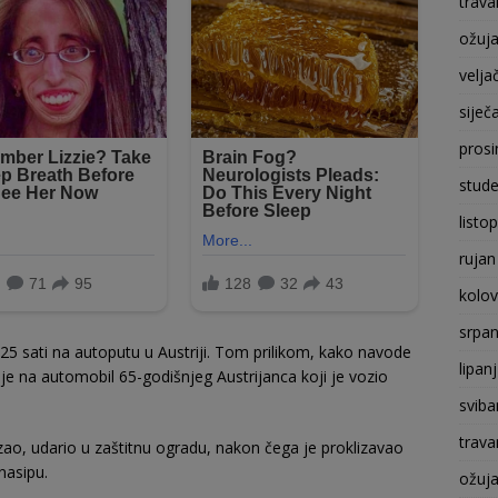
trava
ožuj
velja
siječ
prosi
stude
listo
rujan
kolo
srpan
6.25 sati na autoputu u Austriji. Tom prilikom, kako navode
lipan
o je na automobil 65-godišnjeg Austrijanca koji je vozio
sviba
trava
ao, udario u zaštitnu ogradu, nakon čega je proklizavao
nasipu.
ožuj