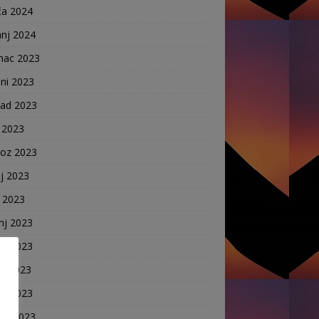
ča 2024
anj 2024
nac 2023
ni 2023
pad 2023
 2023
voz 2023
j 2023
j 2023
nj 2023
nj 2023
ak 2023
ča 2023
anj 2023